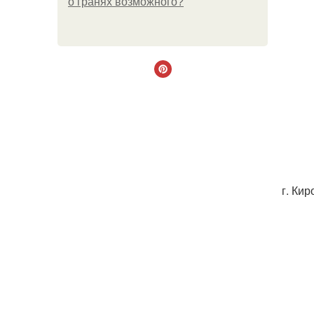
о гранях возможного?
г. Кир