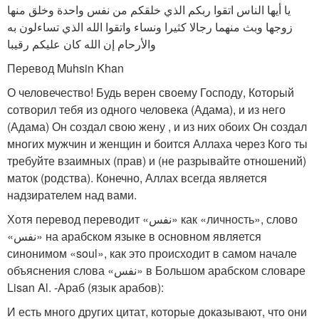
يا أيها الناس اتقوا ربكم الذي خلقكم من نفس واحدة وخلق منها
زوجها وبث منهما رجالا كثيرا ونساء واتقوا الله الذي تساءلون به
والأرحام إن الله كان عليكم رقيبا
Перевод Muhsin Khan
О человечество! Будь верен своему Господу, Который
сотворил тебя из одного человека (Адама), и из него
(Адама) Он создал свою жену , и из них обоих Он создал
многих мужчин и женщин и боится Аллаха через Кого ты
требуйте взаимных (прав) и (не разрывайте отношений)
маток (родства). Конечно, Аллах всегда является
надзирателем над вами.
Хотя перевод переводит «نفس» как «личность», слово
«نفس» на арабском языке в основном является
синонимом «soul», как это происходит в самом начале
объяснения слова «نفس» в Большом арабском словаре
Lisan Al. -Араб (язык арабов):
И есть много других цитат, которые доказывают, что они