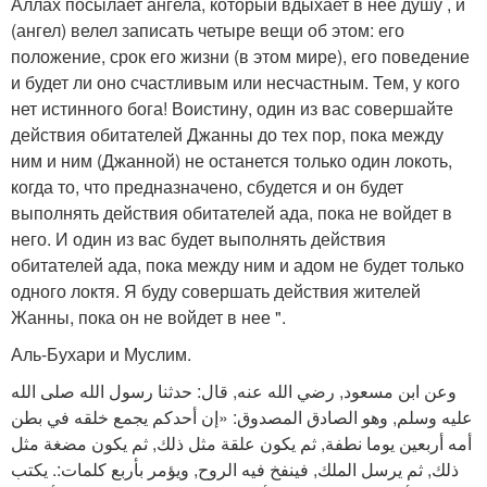
Аллах посылает ангела, который вдыхает в нее душу , и
(ангел) велел записать четыре вещи об этом: его
положение, срок его жизни (в этом мире), его поведение
и будет ли оно счастливым или несчастным. Тем, у кого
нет истинного бога! Воистину, один из вас совершайте
действия обитателей Джанны до тех пор, пока между
ним и ним (Джанной) не останется только один локоть,
когда то, что предназначено, сбудется и он будет
выполнять действия обитателей ада, пока не войдет в
него. И один из вас будет выполнять действия
обитателей ада, пока между ним и адом не будет только
одного локтя. Я буду совершать действия жителей
Жанны, пока он не войдет в нее ".
Аль-Бухари и Муслим.
وعن ابن مسعود, رضي الله عنه, قال: حدثنا رسول الله صلى الله
عليه وسلم, وهو الصادق المصدوق: «إن أحدكم يجمع خلقه في بطن
أمه أربعين يوما نطفة, ثم يكون علقة مثل ذلك, ثم يكون مضغة مثل
ذلك, ثم يرسل الملك, فينفخ فيه الروح, ويؤمر بأربع كلمات:. يكتب