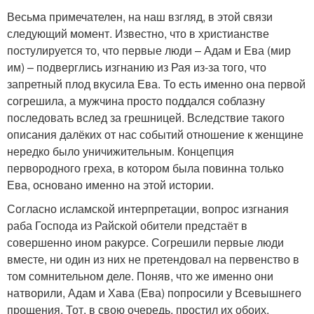
Весьма примечателен, на наш взгляд, в этой связи
следующий момент. Известно, что в христианстве
постулируется то, что первые люди – Адам и Ева (мир
им) – подверглись изгнанию из Рая из-за того, что
запретный плод вкусила Ева. То есть именно она первой
согрешила, а мужчина просто поддался соблазну
последовать вслед за грешницей. Вследствие такого
описания далёких от нас событий отношение к женщине
нередко было уничижительным. Концепция
первородного греха, в котором была повинна только
Ева, основано именно на этой истории.
Согласно исламской интерпретации, вопрос изгнания
раба Господа из Райской обители предстаёт в
совершенно ином ракурсе. Согрешили первые люди
вместе, ни один из них не претендовал на первенство в
том сомнительном деле. Поняв, что же именно они
натворили, Адам и Хава (Ева) попросили у Всевышнего
прощения. Тот, в свою очередь, простил их обоих.