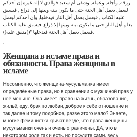
رزقه, وأجله, وعمله, وشقى أم سعيد فوالذي لا إله غيره إن أحدكم
ليعمل بعمل أهل الجنة حتى ما يكون بينه وبينها إلى ذراع , فيسبق
عليه الكتاب , فيعمل بعمل أهل النار فيدخلها, وإن أحدكم ليعمل
بعلم أهل النار حتى ما يكون بينه وبينها إلا ذراع, فيسبق عليه الكتاب
فيعمل بعمل أهل الجنة فيدخلها "((متفق عليه)).
.
Женщина в исламе права и
обязанности. Права женщины в
исламе
Несомненно, что женщина-мусульманка имеет
определённые права, но в сравнении с мужчиной прав у
неё меньше. Она имеет право на жизнь, образование,
жильё, еду, брак по любви, доброе к себе отношение и
так далее и тому подобное, разве этого мало? Знаете,
многие феминистки кричат везде, что права женщины
мусульманки очень и очень ограничены. ДА, это в
некотором роде так и есть, но посудите сами, ведь