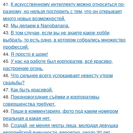
41.
К искусственному интеллекту можно относиться по-
разному, но нельзя поспорить с тем, что он открывает
много новых возможностей.
42.
Мы делаем в Nanobanana.
43.
В том случае, если вы не знаете какое хобби
выбрать, то есть одно, в котором собрались множество
профессий.
44.
Я просто в шоке!
45.
У нас на работе был корпоратив, всё красиво,
настроение огонь.
46.
Что сильнее всего успокаивает невесту утром
свадьбы?
47.
Как быть красивой.
48.
Предновогодние съёмки и корпоративы
совершенства требуют.
49.
Пиши в комментариях, фото под каким номером
реальная а какая нет.
50.
Создай, не меняя черты лица, молодая девушка
европейской внешности, вероятно, около 30 лет,