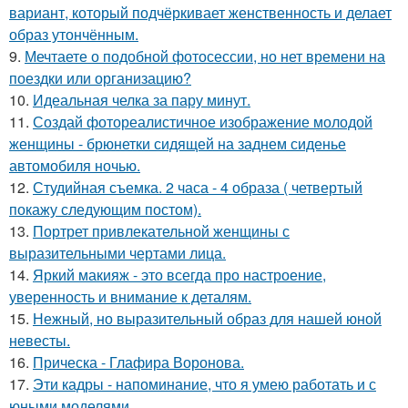
вариант, который подчёркивает женственность и делает
образ утончённым.
9.
Мечтаете о подобной фотосессии, но нет времени на
поездки или организацию?
10.
Идеальная челка за пару минут.
11.
Создай фотореалистичное изображение молодой
женщины - брюнетки сидящей на заднем сиденье
автомобиля ночью.
12.
Студийная съемка. 2 часа - 4 образа ( четвертый
покажу следующим постом).
13.
Портрет привлекательной женщины с
выразительными чертами лица.
14.
Яркий макияж - это всегда про настроение,
уверенность и внимание к деталям.
15.
Нежный, но выразительный образ для нашей юной
невесты.
16.
Прическа - Глафира Воронова.
17.
Эти кадры - напоминание, что я умею работать и с
юными моделями.