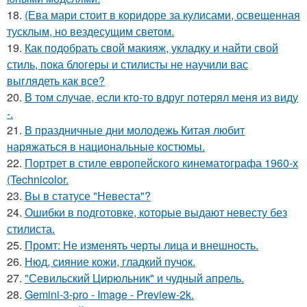
18.
(Ева мари стоит в коридоре за кулисами, освещенная
тусклым, но вездесущим светом.
19.
Как подобрать свой макияж, укладку и найти свой
стиль, пока блогеры и стилисты не научили вас
выглядеть как все?
20.
В том случае, если кто-то вдруг потерял меня из виду
-.
21.
В праздничные дни молодежь Китая любит
наряжаться в национальные костюмы.
22.
Портрет в стиле европейского кинематографа 1960-х
(Technicolor.
23.
Вы в статусе "Невеста"?
24.
Ошибки в подготовке, которые выдают невесту без
стилиста.
25.
Промт: Не изменять черты лица и внешность.
26.
Нюд, сияние кожи, гладкий пучок.
27.
"Севильский Цирюльник" и чудный апрель.
28.
Gemini-3-pro - Image - Preview-2k.