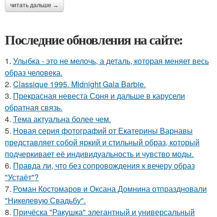
читать дальше →
Последние обновления на сайте:
1.
Улыбка - это не мелочь, а деталь, которая меняет весь
образ человека.
2.
Classique 1995. Midnight Gala Barbie.
3.
Прекрасная невеста Соня и дальше в карусели
обратная связь.
4.
Тема актуальна более чем.
5.
Новая серия фотографий от Екатерины Варнавы
представляет собой яркий и стильный образ, который
подчеркивает её индивидуальность и чувство моды.
6.
Правда ли, что без сопровождения к вечеру образ
"Устаёт"?
7.
Роман Костомаров и Оксана Домнина отпраздновали
"Никелевую Свадьбу".
8.
Причёска "Ракушка" элегантный и универсальный