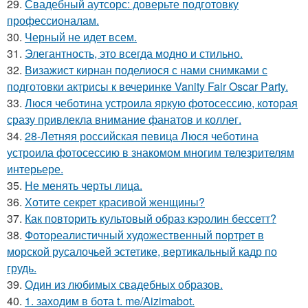
29.
Свадебный аутсорс: доверьте подготовку
профессионалам.
30.
Черный не идет всем.
31.
Элегантность, это всегда модно и стильно.
32.
Визажист кирнан поделиося с нами снимками с
подготовки актрисы к вечеринке Vanity Fair Oscar Party.
33.
Люся чеботина устроила яркую фотосессию, которая
сразу привлекла внимание фанатов и коллег.
34.
28-Летняя российская певица Люся чеботина
устроила фотосессию в знакомом многим телезрителям
интерьере.
35.
Не менять черты лица.
36.
Хотите секрет красивой женщины?
37.
Как повторить культовый образ кэролин бессетт?
38.
Фотореалистичный художественный портрет в
морской русалочьей эстетике, вертикальный кадр по
грудь.
39.
Один из любимых свадебных образов.
40.
1. заходим в бота t. me/Aizimabot.