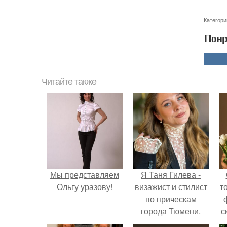
Категори
Понр
Читайте также
Мы представляем
Я Таня Гилева -
Ольгу уразову!
визажист и стилист
т
по прическам
города Тюмени.
с