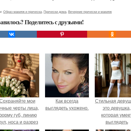
и:
Образ макияж и прическа
,
Прически дома
,
Вечерние прически и макияж
авилось? Поделитесь с друзьями!
Сохраняйте мои
Как всегда
Стильная девуш
очные черты лица,
выглядеть ухожено.
это девушка,
форму губ, линию
которая умее
кул, носа и разрез
выглядеть
глаз.
привлекательн