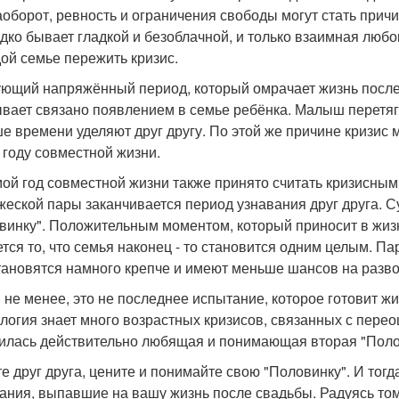
аоборот, ревность и ограничения свободы могут стать при
едко бывает гладкой и безоблачной, и только взаимная люб
ой семье пережить кризис.
ющий напряжённый период, который омрачает жизнь после 
ывает связано появлением в семье ребёнка. Малыш перетяг
е времени уделяют друг другу. По этой же причине кризис 
 году совместной жизни.
ой год совместной жизни также принято считать кризисным.
жеской пары заканчивается период узнавания друг друга. С
винку". Положительным моментом, который приносит в жизн
ется то, что семья наконец - то становится одним целым. 
становятся намного крепче и имеют меньше шансов на разво
м не менее, это не последнее испытание, которое готовит 
логия знает много возрастных кризисов, связанных с пере
илась действительно любящая и понимающая вторая "Полови
е друг друга, цените и понимайте свою "Половинку". И тогд
ания, выпавшие на вашу жизнь после свадьбы. Радуясь тому