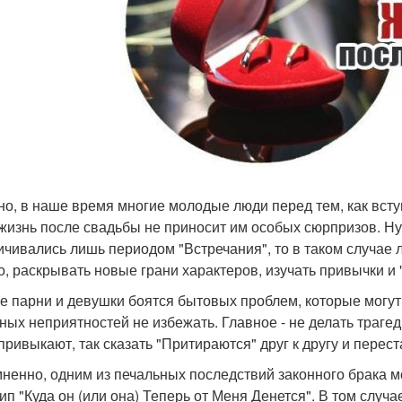
но, в наше время многие молодые люди перед тем, как вступ
 жизнь после свадьбы не приносит им особых сюрпризов. Н
ичивались лишь периодом "Встречания", то в таком случае 
о, раскрывать новые грани характеров, изучать привычки и
е парни и девушки боятся бытовых проблем, которые могут
ных неприятностей не избежать. Главное - не делать траге
привыкают, так сказать "Притираются" друг к другу и пере
ненно, одним из печальных последствий законного брака мо
ип "Куда он (или она) Теперь от Меня Денется". В том случ