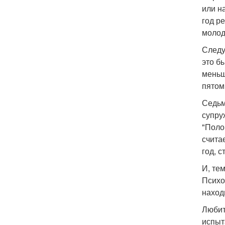
или н
год р
молод
Следу
это б
меньш
пятом
Седьм
супру
"Поло
счита
год, 
И, те
Психо
наход
Любит
испыт