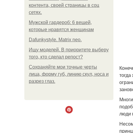
контента, своей страницы в соц
сетях.
Мужской гардероб: 6 вещей,
которые нравятся женщинам
Dafunkystyle. Matrix neo.
Ищу моделей. В приоритете выберу
того, кто сделал репост?
Сохраняйте мои точные черты
Конеч
лица, форму губ, линию скул, носа и
тогда
разрез глаз.
огран
занов
Многи
подоб
люди 
Несом
принц