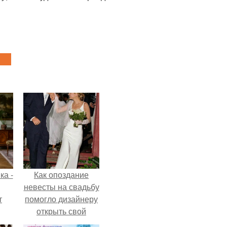
ка -
Как опоздание
невесты на свадьбу
т
помогло дизайнеру
открыть свой
о и
бренд.