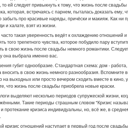
, то ей следует привыкнуть к тому, что жизнь после свадьб
ка, которая, встречаясь с парнем, пыталась доказать ему, 
о забыть про красивые наряды, причёски и макияж. Как ни п
ди и халате, взят из жизни.
 часто такая уверенность ведёт к охлаждению отношений и 
ять того трепетного чувства, которое побудило пару вступит
ть в свою жизнь после свадьбы немного романтики. Следуе
у она выбрала именно вас.
ения губит однообразие. Стандартная схема: дом - работа, 
а вносить в свою жизнь немного разнообразия. Вспомните в
то на выходных или просто вечером сходить вместе в кино, 
те, что жизнь после свадьбы приобрела новые краски.
логи выделяют несколько периодов супружеской жизни, ко
жёнными. Такие периоды страшным словом "Кризис называ
 и протекание кризиса индивидуальны, но, всё же, в сред
.
й кризис отношений наступает в первый год после свадьбы