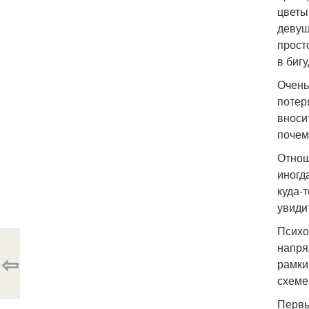
цветы
девуш
прост
в бигу
Очень
потер
вноси
почем
Отнош
иногд
куда-
увиди
Психо
напря
⇦
рамки
схеме
Первы