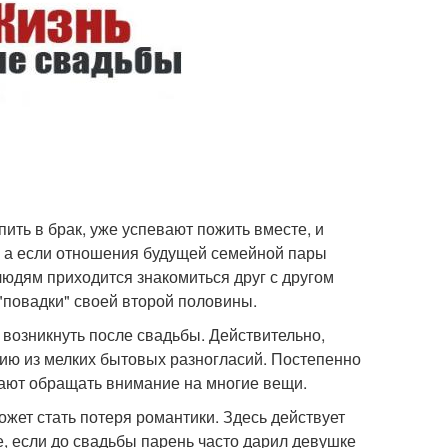
ить в брак, уже успевают пожить вместе, и
у а если отношения будущей семейной пары
людям приходится знакомиться друг с другом
 "повадки" своей второй половины.
 возникнуть после свадьбы. Действительно,
дию из мелких бытовых разногласий. Постепенно
стают обращать внимание на многие вещи.
жет стать потеря романтики. Здесь действует
ае, если до свадьбы парень часто дарил девушке