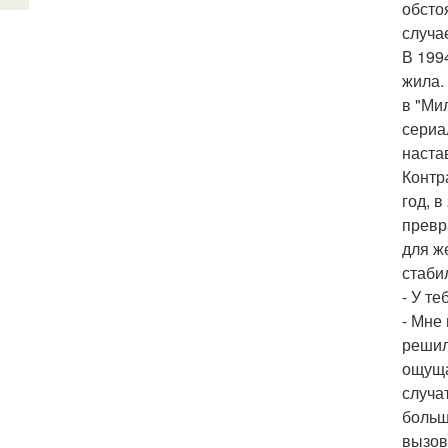
обсто
случа
В 199
жила.
в "Ми
сериа
наста
Контр
год, 
превр
для ж
стаби
- У т
- Мне
решил
ощуща
случа
больш
вызов