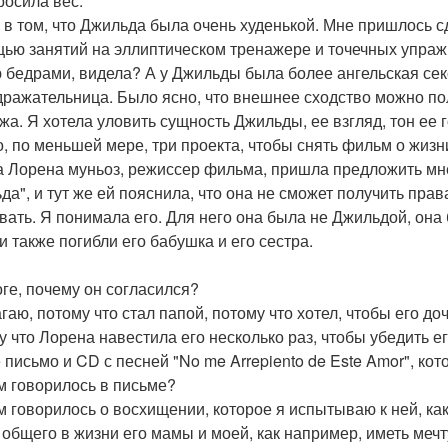
росила вес.
о в том, что Джильда была очень худенькой. Мне пришлось с
ью занятий на эллиптическом тренажере и точечных упражн
 бедрами, видела? А у Джильды была более ангельская се
дражательница. Было ясно, что внешнее сходство можно по
жа. Я хотела уловить сущность Джильды, ее взгляд, тон ее
о, по меньшей мере, три проекта, чтобы снять фильм о жизн
да Лорена муньоз, режиссер фильма, пришла предложить мне 
да", и тут же ей пояснила, что она не сможет получить прав
вать. Я понимала его. Для него она была не Джильдой, она 
и также погибли его бабушка и его сестра.
оге, почему он согласился?
агаю, потому что стал папой, потому что хотел, чтобы его д
у что Лорена навестила его несколько раз, чтобы убедить е
 письмо и CD с песней "No me Arrepiento de Este Amor", кот
ем говорилось в письме?
ем говорилось о восхищении, которое я испытываю к ней, ка
 общего в жизни его мамы и моей, как например, иметь мечту