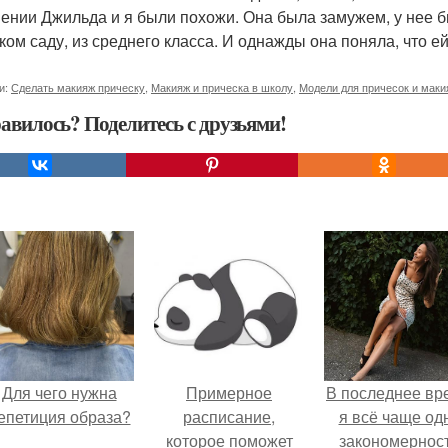
ении Джильда и я были похожи. Она была замужем, у нее б
ком саду, из среднего класса. И однажды она поняла, что ей ч
и:
Сделать макияж прическу
,
Макияж и прическа в школу
,
Модели для причесок и маки
авилось? Поделитесь с друзьями!
Для чего нужна
Примерное
В последнее вр
епетиция образа?
расписание,
я всё чаще од
которое поможет
закономернос