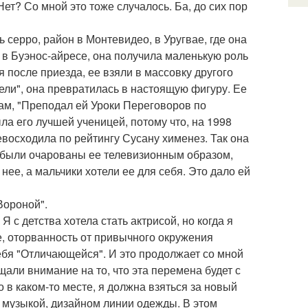
Нет? Со мной это тоже случалось. Ба, до сих пор
 серро, район в Монтевидео, в Уругвае, где она
 в Буэнос-айресе, она получила маленькую роль
я после приезда, ее взяли в массовку другого
дели", она превратилась в настоящую фигуру. Ее
вам, "Преподал ей Уроки Переговоров по
ыла его лучшей ученицей, потому что, на 1998
евосходила по рейтингу Сусану хименез. Так она
я были очарованы ее телевизионным образом,
нее, а мальчики хотели ее для себя. Это дало ей
Вороной".
 с детства хотела стать актрисой, но когда я
е, оторванность от привычного окружения
ебя "Отличающейся". И это продолжает со мной
щали внимание на то, что эта перемена будет с
 в каком-то месте, я должна взяться за новый
ь музыкой, дизайном линии одежды. В этом