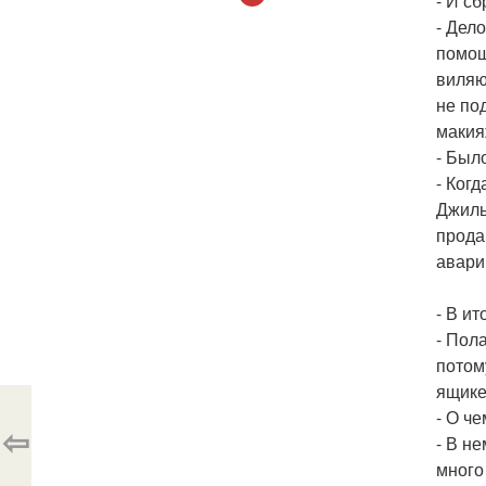
- И сб
- Дел
помощ
виляю
не по
макия
- Был
- Ког
Джиль
прода
авари
- В ит
- Пол
потом
ящике
- О ч
⇦
- В н
много