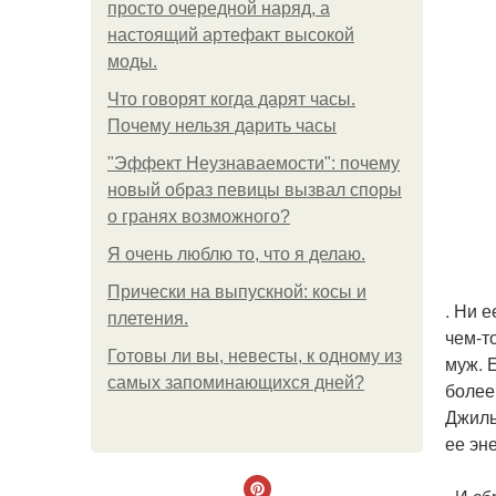
просто очередной наряд, а
настоящий артефакт высокой
моды.
Что говорят когда дарят часы.
Почему нельзя дарить часы
"Эффект Неузнаваемости": почему
новый образ певицы вызвал споры
о гранях возможного?
Я очень люблю то, что я делаю.
Прически на выпускной: косы и
. Ни 
плетения.
чем-т
Готовы ли вы, невесты, к одному из
муж. 
самых запоминающихся дней?
более
Джиль
ее эн