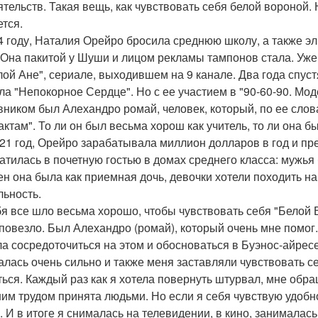
ятельств. Такая вещь, как чувствовать себя белой вороной. 
ется.
4 году, Наталия Орейро бросила среднюю школу, а также эль
 Она пакитой у Шуши и лицом рекламы тампонов стала. Уже
лой Ане", сериале, выходившем на 9 канале. Два года спуст
ла "Непокорное Сердце". Но с ее участием в "90-60-90. Мо
вником был Алехандро ромай, человек, который, по ее сло
актам". То ли он был весьма хорош как учитель, то ли она б
в 21 год, Орейро зарабатывала миллион долларов в год и пр
атилась в почетную гостью в домах среднего класса: мужь
ен она была как приемная дочь, девочки хотели походить на 
льность.
ебя все шло весьма хорошо, чтобы чувствовать себя "Белой 
 повезло. Был Алехандро (ромай), который очень мне помог. Я
а сосредоточиться на этом и обосноваться в Буэнос-айрес
лась очень сильно и также меня заставляли чувствовать с
ться. Каждый раз как я хотела повернуть штурвал, мне обра
им трудом принята людьми. Но если я себя чувствую удобно
. И в итоге я снималась на телевидении, в кино, занималас