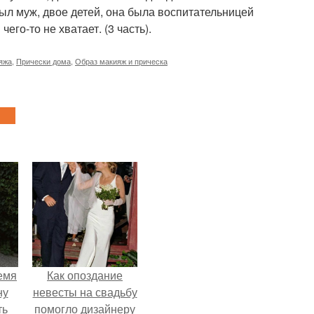
ыл муж, двое детей, она была воспитательницей
его-то не хватает. (3 часть).
яжа
,
Прически дома
,
Образ макияж и прическа
емя
Как опоздание
ну
невесты на свадьбу
ть
помогло дизайнеру