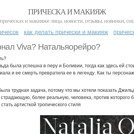
ПРИЧЕСКА И МАКИЯЖ
прическах и макияже лица, новости, отзывы, новинки, сек
ичесок
как делать прически и макияж
причес
нал Viva? Натальяорейро?
ть?
льда была успешна в перу и Боливии, тогда как здесь ей сто
иала и ее смерть превратила ее в легенду. Как ты персона
 была трудная задача, потому что мы хотели показать Джиль
 страдающую, более реальную, человека, против которого бы
, стать артисткой тропического стиля