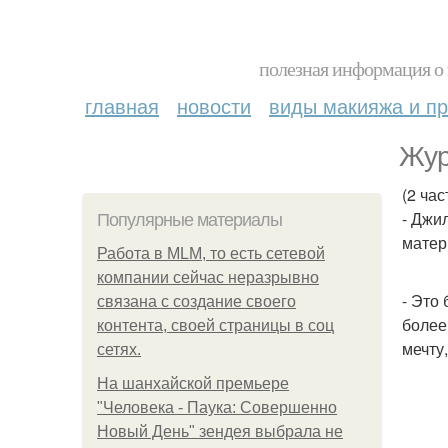
полезная информация о 
главная
новости
виды макияжа и пр
Жур
(2 час
- Джи
Популярные материалы
матер
Работа в MLM, то есть сетевой
компании сейчас неразрывно
- Это
связана с создание своего
более
контента, своей страницы в соц
мечту
сетях.
На шанхайской премьере
"Человека - Паука: Совершенно
Новый День" зендея выбрала не