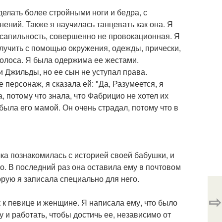
делать более стройными ноги и бедра, с
ений. Также я научилась танцевать как она. Я
ксапильность, совершенно не провокационная. Я
лучить с помощью окружения, одежды, прически,
 голоса. Я была одержима ее жестами.
и Джильды, но ее сын не уступал права.
персонаж, я сказала ей: "Да, Разумеется, я
а, потому что знала, что Фабрицио не хотел их
была его мамой. Он очень страдал, потому что в
очка познакомилась с историей своей бабушки, и
го. В последний раз она оставила ему в почтовом
орую я записала специально для него.
⇨
к к певице и женщине. Я написала ему, что было
 и работать, чтобы достичь ее, независимо от