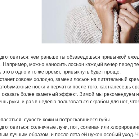
одготовиться: чем раньше ты обзаведешься привычкой ежедн
. Например, можно наносить лосьон каждый вечер перед тем
ь это в одно и то же время, привыкнуть будет проще.
 станет совсем холодно, замени лосьон на питательный кре
атобумажные носки и перчатки после того, как нанесешь сре
и оказать более заметный эффект. Зимой мы рекомендуем на
шь руки, и раз в неделю пользоваться скрабом для ног, что
?
опасаться: сухости кожи и потрескавшиеся губы.
одготовиться: солнечные лучи, пот, соленая или хлорирован
мым лучшим образом, и после лета ей нужен особый уход. Ч