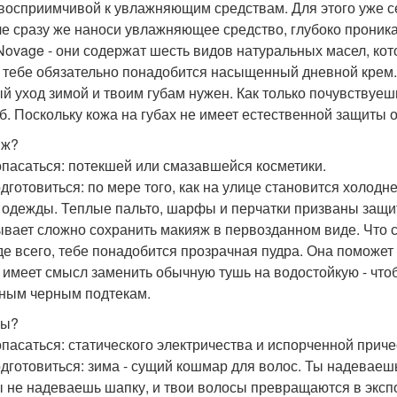
 восприимчивой к увлажняющим средствам. Для этого уже с
ле сразу же наноси увлажняющее средство, глубоко прони
Novage - они содержат шесть видов натуральных масел, ко
 тебе обязательно понадобится насыщенный дневной крем.
й уход зимой и твоим губам нужен. Как только почувствуеш
уб. Поскольку кожа на губах не имеет естественной защиты 
яж?
опасаться: потекшей или смазавшейся косметики.
одготовиться: по мере того, как на улице становится холод
 одежды. Теплые пальто, шарфы и перчатки призваны защити
ывает сложно сохранить макияж в первозданном виде. Что 
е всего, тебе понадобится прозрачная пудра. Она поможет
 имеет смысл заменить обычную тушь на водостойкую - чтоб
ным черным подтекам.
сы?
опасаться: статического электричества и испорченной приче
одготовиться: зима - сущий кошмар для волос. Ты надеваеш
ы не надеваешь шапку, и твои волосы превращаются в экспо