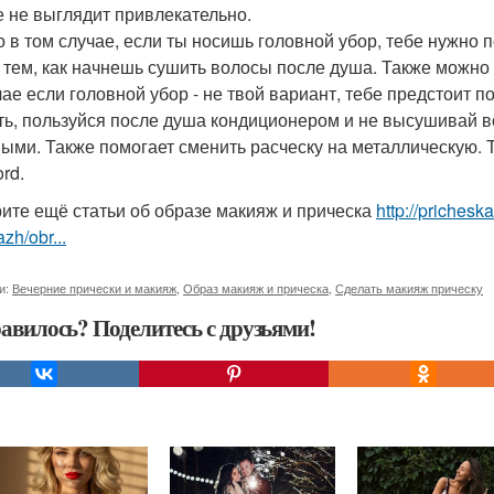
е не выглядит привлекательно.
о в том случае, если ты носишь головной убор, тебе нужно 
 тем, как начнешь сушить волосы после душа. Также можно 
чае если головной убор - не твой вариант, тебе предстоит п
ть, пользуйся после душа кондиционером и не высушивай во
ыми. Также помогает сменить расческу на металлическую. Тек
rd.
ите ещё статьи об образе макияж и прическа
http://prichesk
zh/obr...
и:
Вечерние прически и макияж
,
Образ макияж и прическа
,
Сделать макияж прическу
авилось? Поделитесь с друзьями!