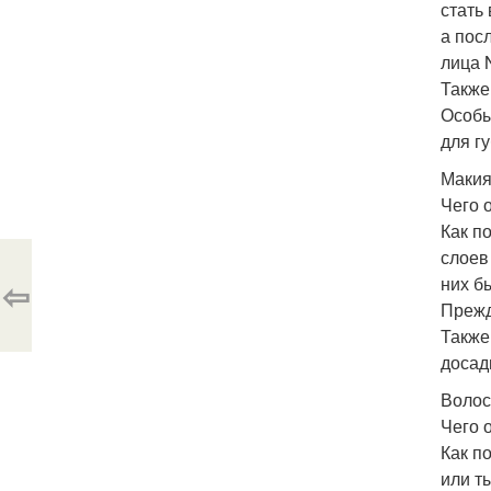
стать
а пос
лица 
Также
Особы
для г
Маки
Чего 
Как п
слоев
них б
⇦
Прежд
Также
досад
Воло
Чего 
Как п
или т