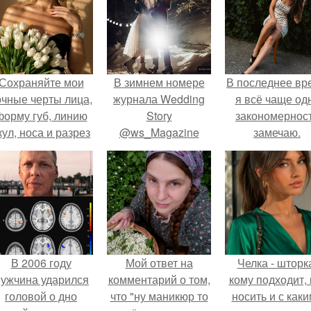
Сохраняйте мои
В зимнем номере
В последнее вр
очные черты лица,
журнала Wedding
я всё чаще од
форму губ, линию
Story
закономернос
кул, носа и разрез
@ws_Magazine
замечаю.
глаз.
ищите свадебную
сказку от нашей
большой команды.
В 2006 году
Мой ответ на
Челка - шторк
ужчина ударился
комментарий о том,
кому подходит, 
головой о дно
что "ну маникюр то
носить и с как