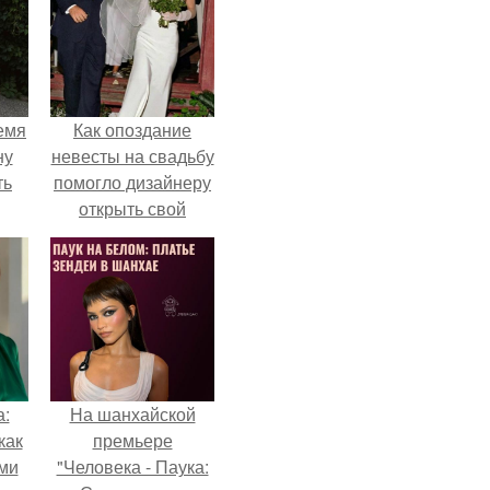
емя
Как опоздание
ну
невесты на свадьбу
ть
помогло дизайнеру
открыть свой
бренд.
а:
На шанхайской
как
премьере
ими
"Человека - Паука: