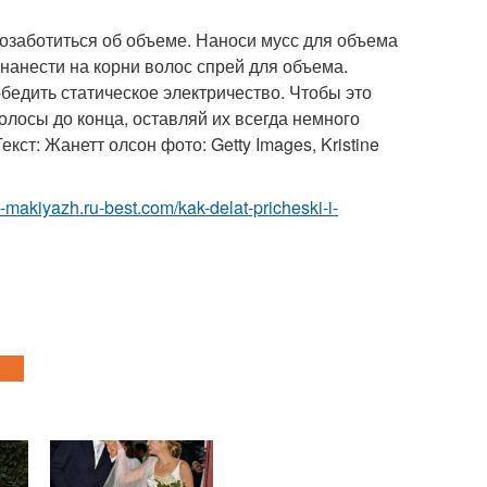
позаботиться об объеме. Наноси мусс для объема
нанести на корни волос спрей для объема.
обедить статическое электричество. Чтобы это
лосы до конца, оставляй их всегда немного
ст: Жанетт олсон фото: Getty Images, Kristine
a-makiyazh.ru-best.com/kak-delat-pricheski-i-