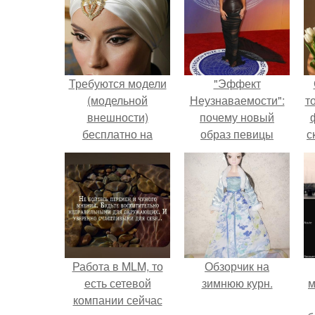
Требуются модели
"Эффект
(модельной
Неузнаваемости":
т
внешности)
почему новый
бесплатно на
образ певицы
с
макияж и прическу
вызвал споры о
для пополнения
гранях
портфолио.
возможного?
Работа в MLM, то
Обзорчик на
есть сетевой
зимнюю курн.
м
компании сейчас