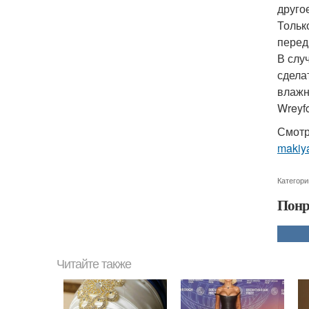
друго
Тольк
перед
В слу
сдела
влажн
Wreyfo
Смотр
makiya
Категори
Понр
Читайте также