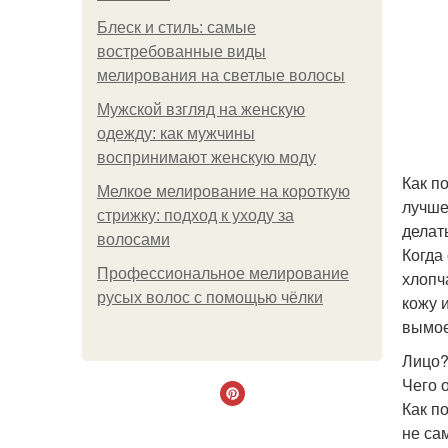
Блеск и стиль: самые
востребованные виды
мелирования на светлые волосы
Мужской взгляд на женскую
одежду: как мужчины
воспринимают женскую моду
Как п
Мелкое мелирование на короткую
лучше
стрижку: подход к уходу за
делат
волосами
Когда
Профессиональное мелирование
хлопч
русых волос с помощью чёлки
кожу 
вымое
Лицо
Чего 
Как п
не са