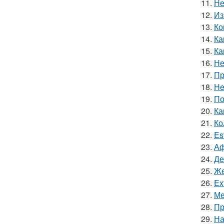
11.
Не
12.
Из
13.
Ко
14.
Ка
15.
Ка
16.
Не
17.
Пр
18.
He
19.
По
20.
Ка
21.
Ко
22.
Es
23.
Аф
24.
Де
25.
Же
26.
Ex
27.
Ме
28.
Пр
29.
На