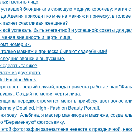
льзя менять лицо.
 уставшей блондинки в сияющую медную королеву: магия с
гда Аделия приходит ко мне на макияж и прическу, в голове
к пахнет счастливая женщина?
к всё успевать, быть элегантной и успешной: советы для д
 меняя внешность и черты лица.
омт номер 37.
 только макияж и прическа бывают свадебными!
следние звонки и выпускные.
к сделать так же?
ллаж из двух фото.
tet Fashion Week.
рохвост - редкий случай, когда прическа работает как "Фил
вушка. Создай не меняя черты лица.
нщины нередко стремятся менять причёску, цвет волос или
tremely Detailed, High - Fashion Beauty Portrait.
ня зовут Альбина, я мастер маникюра и макияжа, создатель
о "Беременную" фотосъемку.
 этой фотографии запечатлена невеста в праздничной, не