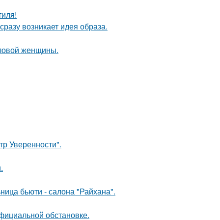
тиля!
 сразу возникает идея образа.
еловой женщины.
ьтр Уверенности".
.
ница бьюти - салона "Райхана".
официальной обстановке.