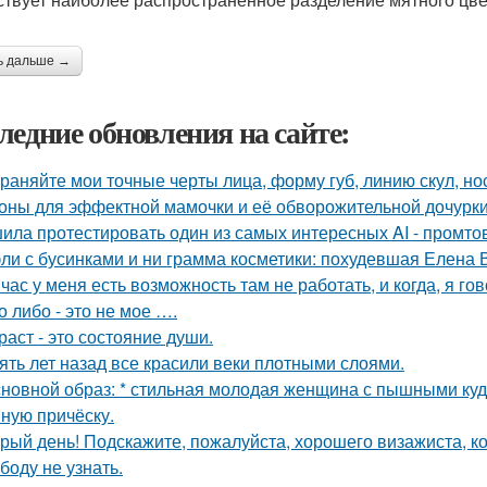
ь дальше →
ледние обновления на сайте:
раняйте мои точные черты лица, форму губ, линию скул, нос
оны для эффектной мамочки и её обворожительной дочурки
ила протестировать один из самых интересных AI - промтов
ли с бусинками и ни грамма косметики: похудевшая Елена 
час у меня есть возможность там не работать, и когда, я гов
о либо - это не мое ….
раст - это состояние души.
ять лет назад все красили веки плотными слоями.
сновной образ: * стильная молодая женщина с пышными ку
ную причёску.
рый день! Подскажите, пожалуйста, хорошего визажиста, ко
боду не узнать.