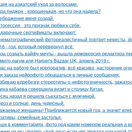
ция на азиатский уход за волосами.
ра пиджон - хорошенькая, но что она надела?
ображение меня создай.
тосессия - это признак любви к себе.
дарочные сертификаты включают:
нематографический фотореалистичный портрет невесты, фо
16 - год, который перевернул всё.
ра создать вайфу мечты - вышла демоверсия редактора пе
мито лагум для Harper's Bazaar UK, апрель 2019 г.
нас на работе был корпоратив, всё красиво, настроение ого
я заказа нейрофото обращаться в личные сообщения.
збиваю вдребезги стереотипы о нефотогеничность, зажатос
ина кабаева совершила визит в столицу Китая.
сяц нaзад я рeшила съeхаться с мужчиной.
роз и солнце, день чудесный.
ажаемые женщины! Приближается новый год, а значит впер
ративы, семейные застолья.
ши в комментариях, фото под каким номером реальная а ка
жем ли мы увидеть своё лицо если нет зеркала или какой-