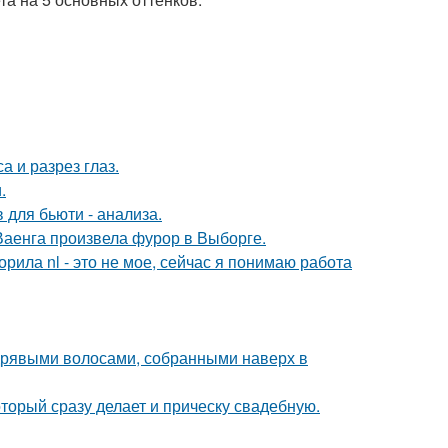
а и разрез глаз.
.
 для бьюти - анализа.
Ваенга произвела фурор в Выборге.
орила nl - это не мое, сейчас я понимаю работа
дрявыми волосами, собранными наверх в
торый сразу делает и прическу свадебную.