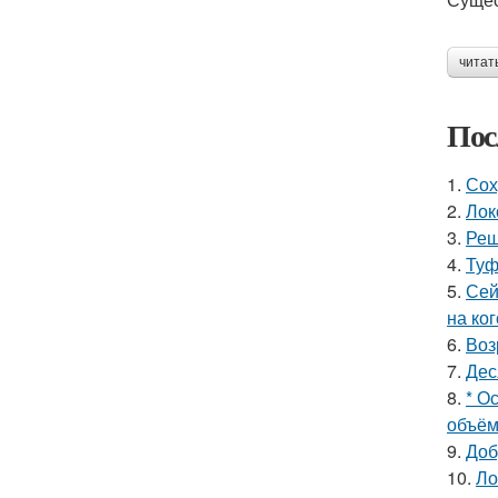
читат
Пос
1.
Сох
2.
Лок
3.
Реш
4.
Туф
5.
Сей
на ког
6.
Воз
7.
Дес
8.
* О
объём
9.
Доб
10.
Ло