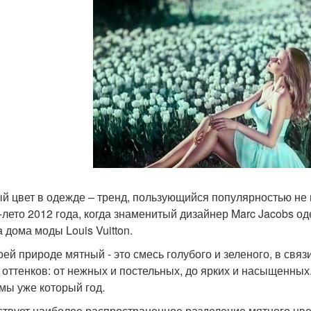
й цвет в одежде – тренд, пользующийся популярностью не п
-лето 2012 года, когда знаменитый дизайнер Marc Jacobs о
 дома моды Louis Vuitton.
оей природе мятный - это смесь голубого и зеленого, в свя
 оттенков: от нежных и постельных, до ярких и насыщенных
мы уже который год.
твует наиболее распространенное разделение мятного цвет