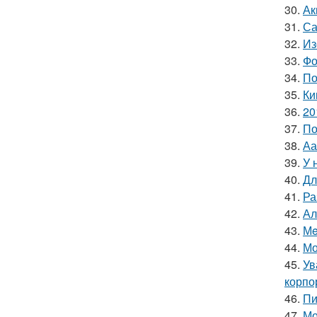
30.
Ак
31.
Са
32.
Из
33.
Фо
34.
По
35.
Ки
36.
20
37.
По
38.
Аа
39.
У 
40.
Дл
41.
Ра
42.
Ал
43.
Мe
44.
Мо
45.
Ув
корпо
46.
Пи
47.
Мо