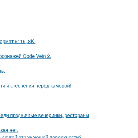
рмат 9: 16, 8K.
рсонажей Code Vein 2.
нь.
ти и стеснения перед камерой!
еди прздничгые вечеринки, рестораны,
кая нет.
то другой отражающей поверхности?