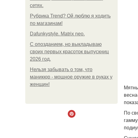
сетях.
Рубрика Trend? Ой люблю я ходить
по магазинам!
Dafunkystyle. Matrix neo.
С опозданием, но выкладываю
своих первых красоток выпускниц
2026 год.
Нельзя забывать о том, что
маникюр - мощное оружие в руках у
женщин!
Мятны
весна
показа
По св
гамму
подиу
Сущес