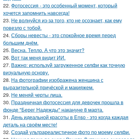
22.
Фотосессия - это особенный момент, который
хочется запомнить навсегда!
23.
Не волнуйся из-за того, кто не осознает, как ему
повезло с тобой.
24.
Сборы невесты - это спокойное время перед
большим днём.
25.
Весна. Тепло. А что это значит?
26.
Вот так меня видит ИИ.
27.
Важно: используй загруженное селфи как точную
визуальную основу.
28.
На фотографии изображена женщина с
выразительной причёской и макияжем.
29.
Не меняй черты лица.
30.
Праздничная фотосессия для девочек прошла в
фонде "Берег Надежды" накануне 8 марта.
31.
День идеальной красоты в Enso - это когда каждая
деталь на своём месте!
32.
Создай ультрареалистичное фото по моему селфи.