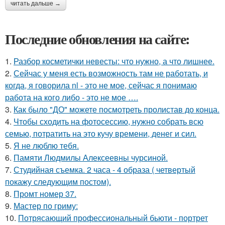
читать дальше →
Последние обновления на сайте:
1.
Разбор косметички невесты: что нужно, а что лишнее.
2.
Сейчас у меня есть возможность там не работать, и
когда, я говорила nl - это не мое, сейчас я понимаю
работа на кого либо - это не мое ….
3.
Как было "ДО" можете посмотреть пролистав до конца.
4.
Чтобы сходить на фотосессию, нужно собрать всю
семью, потратить на это кучу времени, денег и сил.
5.
Я не люблю тебя.
6.
Памяти Людмилы Алексеевны чурсиной.
7.
Студийная съемка. 2 часа - 4 образа ( четвертый
покажу следующим постом).
8.
Промт номер 37.
9.
Мастер по гриму:
10.
Потрясающий профессиональный бьюти - портрет