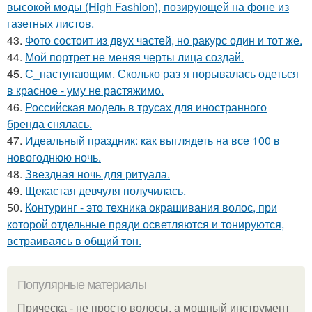
высокой моды (High Fashion), позирующей на фоне из
газетных листов.
43.
Фото состоит из двух частей, но ракурс один и тот же.
44.
Мой портрет не меняя черты лица создай.
45.
С_наступающим. Сколько раз я порывалась одеться
в красное - уму не растяжимо.
46.
Российская модель в трусах для иностранного
бренда снялась.
47.
Идеальный праздник: как выглядеть на все 100 в
новогоднюю ночь.
48.
Звездная ночь для ритуала.
49.
Щекастая девчуля получилась.
50.
Контуринг - это техника окрашивания волос, при
которой отдельные пряди осветляются и тонируются,
встраиваясь в общий тон.
Популярные материалы
Прическа - не просто волосы, а мощный инструмент