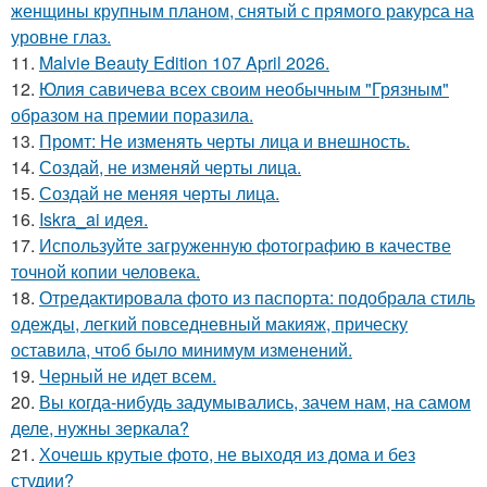
женщины крупным планом, снятый с прямого ракурса на
уровне глаз.
11.
Malvie Beauty Edition 107 April 2026.
12.
Юлия савичева всех своим необычным "Грязным"
образом на премии поразила.
13.
Промт: Не изменять черты лица и внешность.
14.
Создай, не изменяй черты лица.
15.
Создай не меняя черты лица.
16.
Iskra_ai идея.
17.
Используйте загруженную фотографию в качестве
точной копии человека.
18.
Отредактировала фото из паспорта: подобрала стиль
одежды, легкий повседневный макияж, прическу
оставила, чтоб было минимум изменений.
19.
Черный не идет всем.
20.
Вы когда-нибудь задумывались, зачем нам, на самом
деле, нужны зеркала?
21.
Хочешь крутые фото, не выходя из дома и без
студии?