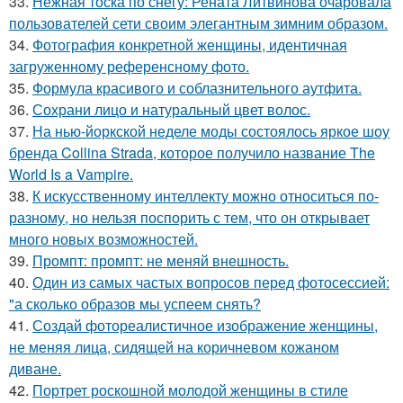
33.
Нежная тоска по снегу: Рената Литвинова очаровала
пользователей сети своим элегантным зимним образом.
34.
Фотография конкретной женщины, идентичная
загруженному референсному фото.
35.
Формула красивого и соблазнительного аутфита.
36.
Сохрани лицо и натуральный цвет волос.
37.
На нью-йоркской неделе моды состоялось яркое шоу
бренда Collina Strada, которое получило название The
World Is a Vampire.
38.
К искусственному интеллекту можно относиться по-
разному, но нельзя поспорить с тем, что он открывает
много новых возможностей.
39.
Промпт: промпт: не меняй внешность.
40.
Один из самых частых вопросов перед фотосессией:
"а сколько образов мы успеем снять?
41.
Создай фотореалистичное изображение женщины,
не меняя лица, сидящей на коричневом кожаном
диване.
42.
Портрет роскошной молодой женщины в стиле