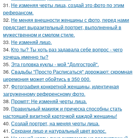
31.
Не изменяя черты лица, создай это фото по этим
реферансом.
32.
Не меняя внешности женщины с фото, перед нами
предстает выразительный портрет, выполненный в
мужественном и смелом стиле.
33.
Не изменяй лицо.
34.
Кто ты? Ты хоть раз задавала себе вопрос - чего
хочешь именно ты?
35.
Эта головка куклы - мой "Долгострой".
36.
Свадьбы "Просто Расписаться" дорожают: скромная
церемония может обойтись в 350 000.
37.
Фотография конкретной женщины, идентичная
загруженному референсному фото.
38.
Промпт: Не изменяй черты лица.
39.
Правильный макияж и прическа способны стать
настоящей визитной карточкой каждой женщины!
40.
Создай портрет, на меняя черты лица.
41.
Сохрани лицо и натуральный цвет волос.