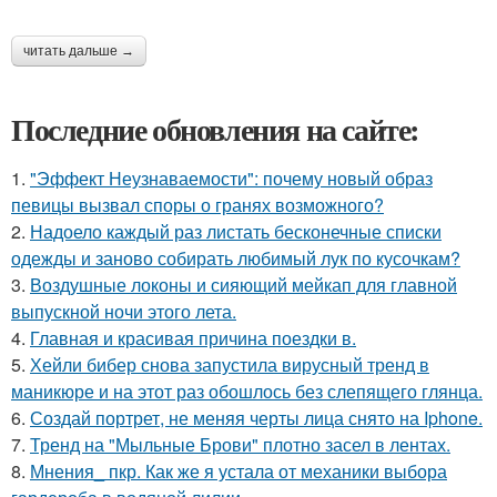
читать дальше →
Последние обновления на сайте:
1.
"Эффект Неузнаваемости": почему новый образ
певицы вызвал споры о гранях возможного?
2.
Надоело каждый раз листать бесконечные списки
одежды и заново собирать любимый лук по кусочкам?
3.
Воздушные локоны и сияющий мейкап для главной
выпускной ночи этого лета.
4.
Главная и красивая причина поездки в.
5.
Хейли бибер снова запустила вирусный тренд в
маникюре и на этот раз обошлось без слепящего глянца.
6.
Создай портрет, не меняя черты лица снято на Iphone.
7.
Тренд на "Мыльные Брови" плотно засел в лентах.
8.
Мнения_ пкр. Как же я устала от механики выбора