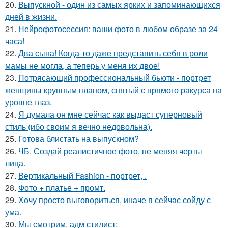
20.
Выпускной - один из самых ярких и запоминающихся
дней в жизни.
21.
Нейрофотосессия: ваши фото в любом образе за 24
часа!
22.
Два сына! Когда-то даже представить себя в роли
мамы не могла, а теперь у меня их двое!
23.
Потрясающий профессиональный бьюти - портрет
женщины крупным планом, снятый с прямого ракурса на
уровне глаз.
24.
Я думала он мне сейчас как выдаст суперновый
стиль (ибо своим я вечно недовольна).
25.
Готова блистать на выпускном?
26.
ЧБ. Создай реалистичное фото, не меняя черты
лица.
27.
Вертикальный Fashion - портрет, .
28.
Фото + платье + промт.
29.
Хочу просто выговориться, иначе я сейчас сойду с
ума.
30.
Мы смотрим. адм стилист: