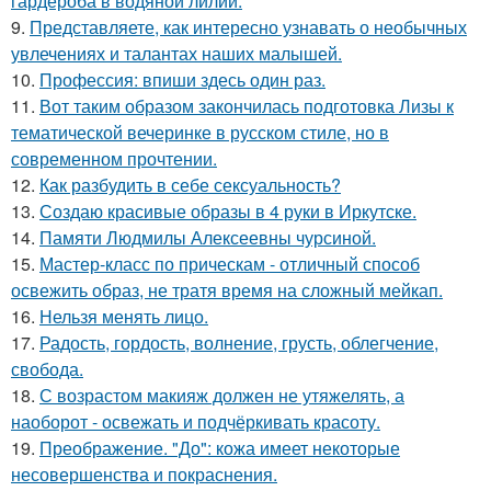
гардероба в водяной лилии.
9.
Представляете, как интересно узнавать о необычных
увлечениях и талантах наших малышей.
10.
Профессия: впиши здесь один раз.
11.
Вот таким образом закончилась подготовка Лизы к
тематической вечеринке в русском стиле, но в
современном прочтении.
12.
Как разбудить в себе сексуальность?
13.
Создаю красивые образы в 4 руки в Иркутске.
14.
Памяти Людмилы Алексеевны чурсиной.
15.
Мастер-класс по прическам - отличный способ
освежить образ, не тратя время на сложный мейкап.
16.
Нельзя менять лицо.
17.
Радость, гордость, волнение, грусть, облегчение,
свобода.
18.
С возрастом макияж должен не утяжелять, а
наоборот - освежать и подчёркивать красоту.
19.
Преображение. "До": кожа имеет некоторые
несовершенства и покраснения.