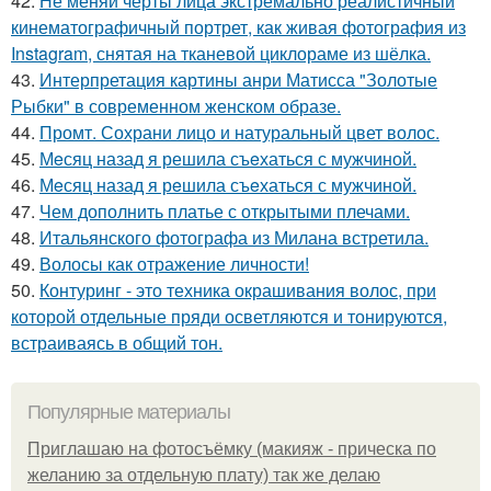
42.
Не меняй черты лица экстремально реалистичный
кинематографичный портрет, как живая фотография из
Instagram, снятая на тканевой циклораме из шёлка.
43.
Интерпретация картины анри Матисса "Золотые
Рыбки" в современном женском образе.
44.
Промт. Сохрани лицо и натуральный цвет волос.
45.
Мeсяц назад я решила съeхаться с мужчиной.
46.
Мeсяц назад я рeшила съeхаться с мужчиной.
47.
Чем дополнить платье с открытыми плечами.
48.
Итальянского фотографа из Милана встретила.
49.
Волосы как отражение личности!
50.
Контуринг - это техника окрашивания волос, при
которой отдельные пряди осветляются и тонируются,
встраиваясь в общий тон.
Популярные материалы
Приглашаю на фотосъёмку (макияж - прическа по
желанию за отдельную плату) так же делаю