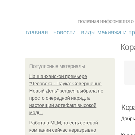
полезная информация о 
главная
новости
виды макияжа и пр
Кор
Популярные материалы
На шанхайской премьере
"Человека - Паука: Совершенно
Новый День" зендея выбрала не
просто очередной наряд, а
настоящий артефакт высокой
Кор
моды.
Добры
Работа в MLM, то есть сетевой
компании сейчас неразрывно
Корал