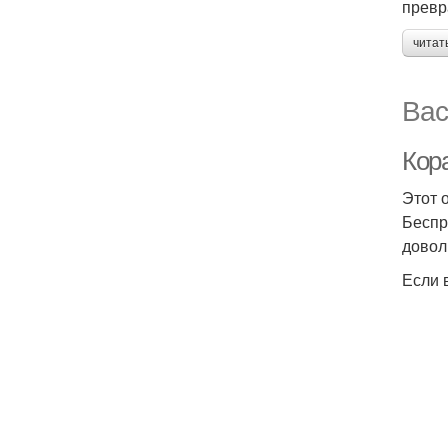
превр
читат
Вас
Кор
Этот 
Беспр
довол
Если 