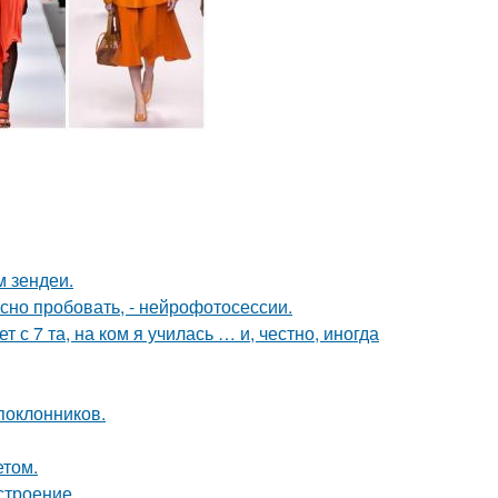
м зендеи.
но пробовать, - нейрофотосессии.
 с 7 та, на ком я училась … и, честно, иногда
поклонников.
етом.
строение.