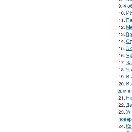
9.
4 о
10.
ИИ
11.
Па
12.
Ме
13.
Вр
14.
Ст
15.
Эк
16.
Яр
17.
За
18.
Я 
19.
Вы
20.
Вы
длинн
21.
Ню
22.
Де
23.
Ул
повер
24.
Ко