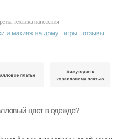
реты, техника нанесения
ки и макияж на дому
игры
отзывы
Бижутерия к
алловое платье
коралловому платью
ралловый цвет в одежде?
 который у всех ассоциируется с весной, теплом