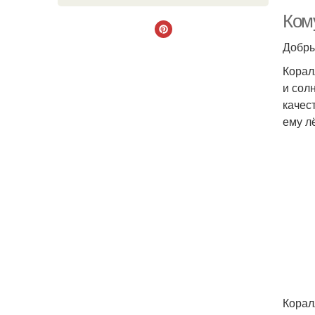
Ком
Добры
Корал
и сол
качес
ему лё
Корал