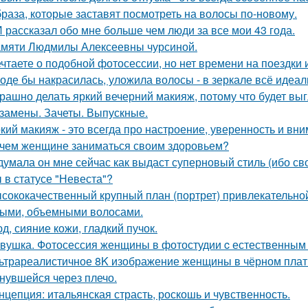
браза, которые заставят посмотреть на волосы по-новому.
 рассказал обо мне больше чем люди за все мои 43 года.
мяти Людмилы Алексеевны чурсиной.
чтаете о подобной фотосессии, но нет времени на поездки
оде бы накрасилась, уложила волосы - в зеркале всё идеал
рашно делать яркий вечерний макияж, потому что будет выг
замены. Зачеты. Выпускные.
кий макияж - это всегда про настроение, уверенность и вни
чем женщине заниматься своим здоровьем?
думала он мне сейчас как выдаст суперновый стиль (ибо св
 в статусе "Невеста"?
сококачественный крупный план (портрет) привлекательно
ыми, объемными волосами.
д, сияние кожи, гладкий пучок.
вушка. Фотосессия женщины в фотостудии c естественным
ьтрареалистичное 8K изображение женщины в чёрном платье
нувшейся через плечо.
нцепция: итальянская страсть, роскошь и чувственность.