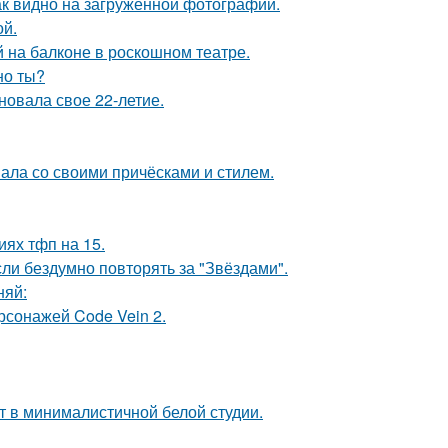
ак видно на загруженной фотографии.
ой.
на балконе в роскошном театре.
но ты?
новала свое 22-летие.
вала со своими причёсками и стилем.
иях тфп на 15.
ли бездумно повторять за "Звёздами".
няй:
рсонажей Code Vein 2.
ит в минималистичной белой студии.