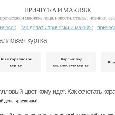
ПРИЧЕСКА И МАКИЯЖ
прическах и макияже лица, новости, отзывы, новинки, сек
ичесок
как делать прически и макияж
причес
алловая куртка
Низ к коралловой
Шарфик под
Кор
куртке
коралловую куртку
алловый цвет кому идет. Как сочетать ко
й день, красавицы!
ловый цвет - невероятно женственный и красивый оттенок ,