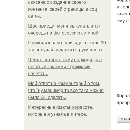
связана с создание своего
и сол
контента, своей страницы в соц
качес
сетях.
ему лё
Щас приедут меня выкупать а тут
очередь на фотосессию со мной.
Приходи к нам в прикиде в стиле 90
х и получай подарки от руки вверх!
Челка - шторка: кому подходит, как
носить и с какими стрижками
сочетать.
Мой ответ на комментарий о том,
что "ну маникюр то всё таки можно
Корал
было бы сделать.
превр
Интересные факты о красоте,
которые я узнала в питере.
читат