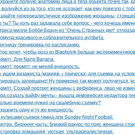
храните полную анатомию лица и тела объекта точно так, к
 волнуйся из-за того, кто не осознает, как ему повезло с тоб
здайте гиперреалистичное изображение женщины, стоящей 
о ты? Ты хоть раз задавала себе вопрос - чего хочешь имен
триса милли Бобби Браун из "Очень Странных дел" отпразд
рмула красивого и соблазнительного аутфита.
пятницу тренировка по расписанию.
тор хочет, чтобы розэ из Blackpink больше экспериментиро
омпт. Для Nano Banana.
омпт: промпт: не меняй внешность.
 ищем визажиста (макияж + прическа) для съемки на услов
пировать запрещено! Ну примерно так может получиться, ес
омпт. Создай портрет женщины с референса, лицо не изме
ра создать вайфу мечты - вышла демоверсия редактора пе
олько времени нужно на свадебную съемку?
хранить одну и ту же внешность:
 кулисами съемок гимна для Sunday Night Football.
иптих. Верхняя часть: близкий ракурс по пояс женщина сто
становка домашняя, уютная, ультрареалистичная.