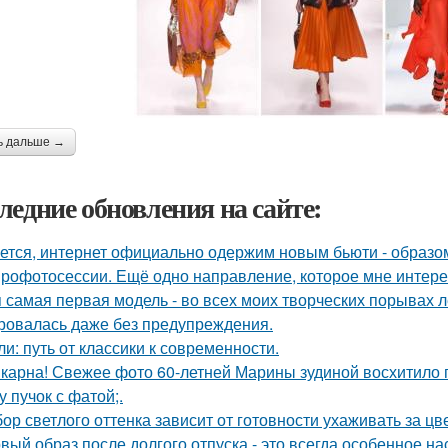
ь дальше →
ледние обновления на сайте:
ется, интернет официально одержим новым бьюти - образо
рофотосессии. Ещё одно направление, которое мне интерес
 самая первая модель - во всех моих творческих порывах лет
ровалась даже без предупреждения.
ли: путь от классики к современности.
карна! Свежее фото 60-летней Марины зудиной восхитило 
у пучок с фатой;.
ор светлого оттенка зависит от готовности ухаживать за цв
вый образ после долгого отпуска - это всегда особенное на