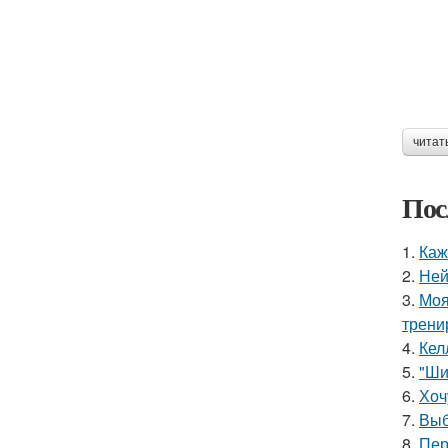
читат
Пос
1.
Каж
2.
Ней
3.
Моя
трени
4.
Кел
5.
"Ши
6.
Хоч
7.
Выб
8.
Пер