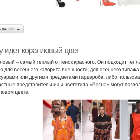
ь дальше →
у идет коралловый цвет
ловый – самый теплый оттенок красного. Он подходит тепл
о для весеннего колорита внешности, для осеннего типажа 
суарами или другими предметами гардероба, либо пользов
астные представительницы цветотипа «Весна» могут позво
ловом цвете.