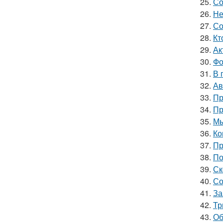
25.
Со
26.
Не
27.
Со
28.
Кт
29.
Ак
30.
Фо
31.
В 
32.
Ав
33.
Пр
34.
Пр
35.
Мы
36.
Ко
37.
Пр
38.
По
39.
Ск
40.
Со
41.
За
42.
Тр
43.
Об