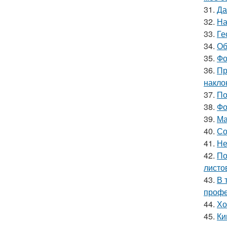
31.
Да
32.
На
33.
Ге
34.
Об
35.
Фо
36.
Пр
накло
37.
По
38.
Фо
39.
Ма
40.
Со
41.
Не
42.
По
листо
43.
В 
профе
44.
Хо
45.
Ки