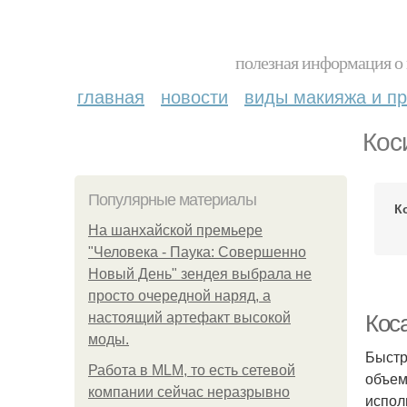
полезная информация о 
главная
новости
виды макияжа и пр
Кос
Популярные материалы
К
На шанхайской премьере
"Человека - Паука: Совершенно
Новый День" зендея выбрала не
просто очередной наряд, а
настоящий артефакт высокой
Кос
моды.
Быстр
Работа в MLM, то есть сетевой
объем
компании сейчас неразрывно
испол