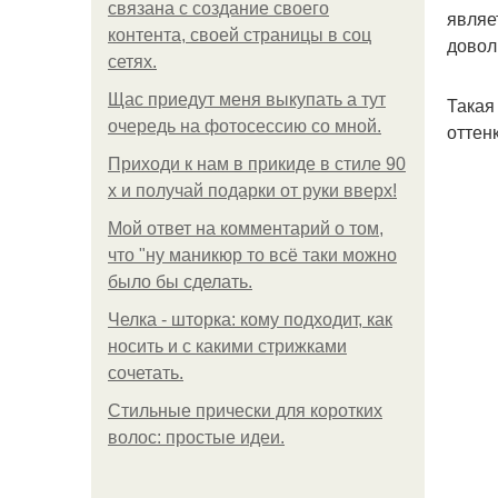
связана с создание своего
являе
контента, своей страницы в соц
довол
сетях.
Щас приедут меня выкупать а тут
Такая
очередь на фотосессию со мной.
оттен
Приходи к нам в прикиде в стиле 90
х и получай подарки от руки вверх!
Мой ответ на комментарий о том,
что "ну маникюр то всё таки можно
было бы сделать.
Челка - шторка: кому подходит, как
носить и с какими стрижками
сочетать.
Стильные прически для коротких
волос: простые идеи.