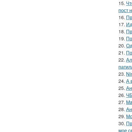
15.
Чт
пост н
16.
Пр
17.
Ид
18.
Пр
19.
По
20.
Од
21.
По
22.
Ал
патил
23.
Ni
24.
А 
25.
Ан
26.
ЧБ
27.
Ma
28.
Ан
29.
Мо
30.
Пр
мое се