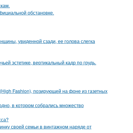
скам.
официальной обстановке.
щины, увиденной сзади, ее голова слегка
ьей эстетике, вертикальный кадр по грудь.
High Fashion), позирующей на фоне из газетных
ь одно, в котором собрались множество
сса?
нку своей семьи в винтажном наряде от