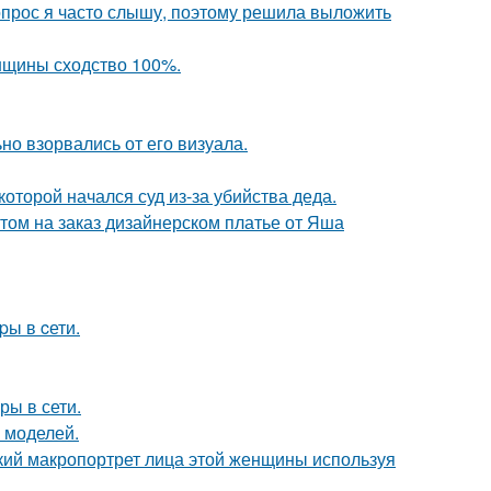
 вопрос я часто слышу, поэтому решила выложить
енщины сходство 100%.
но взорвались от его визуала.
которой начался суд из-за убийства деда.
том на заказ дизайнерском платье от Яша
pы в cети.
ры в сети.
 моделей.
кий макропортрет лица этой женщины используя