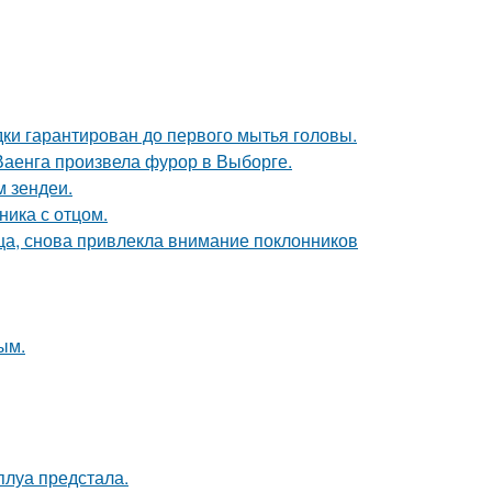
дки гарантирован до первого мытья головы.
Ваенга произвела фурор в Выборге.
м зендеи.
ика с отцом.
ица, снова привлекла внимание поклонников
ым.
луа предстала.