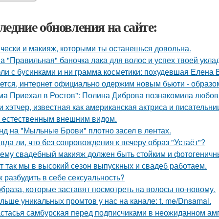
ледние обновления на сайте:
чески и макияж, которыми ты останешься довольна.
а "Правильная" баночка лака для волос и успех твоей укла
ли с бусинками и ни грамма косметики: похудевшая Елена 
ется, интернет официально одержим новым бьюти - образо
ма Приехал в Ростов": Полина Диброва познакомила любовн
и хэтчер, известная как американская актриса и писательн
 естественным внешним видом.
нд на "Мыльные Брови" плотно засел в лентах.
вда ли, что без сопровождения к вечеру образ "Устаёт"?
ему свадебный макияж должен быть стойким и фотогеничн
т так мы в высокий сезон выпускных и свадеб работаем.
к разбудить в себе сексуальность?
образа, которые заставят посмотреть на волосы по-новому.
льше уникальных промтов у нас на канале: t. me/Dnsamai.
стасья самбурская перед подписчиками в неожиданном амп