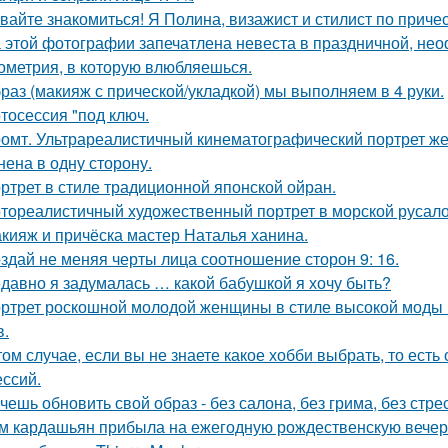
вайте знакомиться! Я Полина, визажист и стилист по приче
 этой фотографии запечатлена невеста в праздничной, не
ометрия, в которую влюбляешься.
раз (макияж с прической/укладкой) мы выполняем в 4 руки.
тосессия "под ключ.
омт. Ультрареалистичный кинематографический портрет жен
нена в одну сторону.
ртрет в стиле традиционной японской ойран.
тореалистичный художественный портрет в морской русалоч
кияж и причёска мастер Наталья ханина.
здай не меняя черты лица соотношение сторон 9: 16.
давно я задумалась … какой бабушкой я хочу быть?
ртрет роскошной молодой женщины в стиле высокой моды (
в.
том случае, если вы не знаете какое хобби выбрать, то ест
ссий.
чешь обновить свой образ - без салона, без грима, без стре
м кардашьян прибыла на ежегодную рождественскую вечери