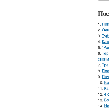
Пос
1.
При
2.
Одн
3.
Туф
4.
Каж
5.
"Ро
6.
Тер
своим
7.
Тре
8.
Пра
9.
Поч
10.
Во
11.
Ка
12.
4 
13.
Бо
14.
На