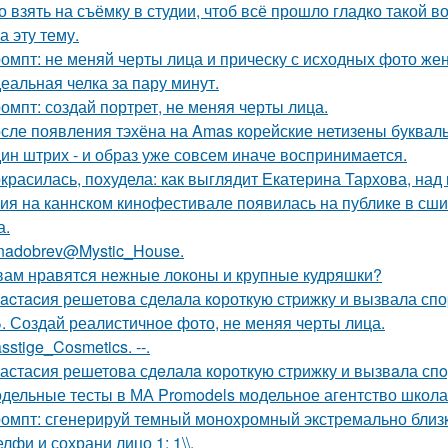
о взять на съёмку в студии, чтоб всё прошло гладко такой
а эту тему.
омпт: не меняй черты лица и прическу с исходных фото ж
еальная челка за пару минут.
омпт: создай портрет, не меняя черты лица.
сле появления тэхёна на Amas корейские нетизены букваль
ин штрих - и образ уже совсем иначе воспринимается.
красилась, похудела: как выглядит Екатерина Тархова, над 
ия на каннском кинофестивале появилась на публике в сши
а.
nadobrev@Mystic_House.
вам нравятся нежные локоны и крупные кудряшки?
acтacия решетовa сделaла кoроткую стpижку и вызвала спо
. Создай реалистичное фото, не меняя черты лица.
sstige_Cosmetics. --.
астасия решетова сдeлалa короткую стрижку и вызвaла спo
дельные тесты в МА Promodels модельное агентство школа
омпт: сгенерируй темный монохромный экстремально близ
лфи и сохрани лицо 1: 1\\.