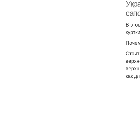
Укр
сап
В это
куртк
Почем
Стоит
верхн
верхн
как д