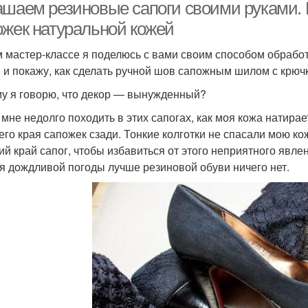
ашаем резиновые сапоги своими руками.
ожек натуральной кожей
м мастер-классе я поделюсь с вами своим способом обрабо
и и покажу, как сделать ручной шов сапожным шилом с крюч
у я говорю, что декор — вынужденный?
 мне недолго походить в этих сапогах, как моя кожа натирает
его края сапожек сзади. Тонкие колготки не спасали мою ко
ий край сапог, чтобы избавиться от этого неприятного явлен
ля дождливой погоды лучше резиновой обуви ничего нет.