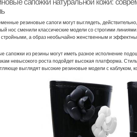
иновые сапожки натуральной кожи: совре
ль
менные резиновые сапоги могут выглядеть, действительно
лый нос сменили классические модели со строгими линиями.
 стройными, а образ необычайно женственным и эффектны
е сапожки из резины могут иметь разное исполнение подо
кам невысокого роста подойдет высокая платформа. Стиль
тляюще выглядят высокие резиновые модели с каблуком, к