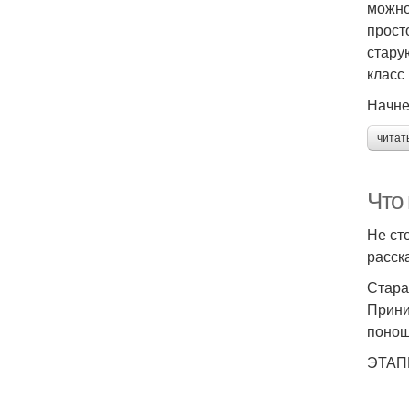
можно
прост
стару
класс 
Начне
читат
Что 
Не ст
расск
Стара
Прини
понош
ЭТАП