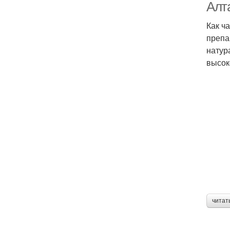
Алт
Как ч
препа
натур
высок
читат