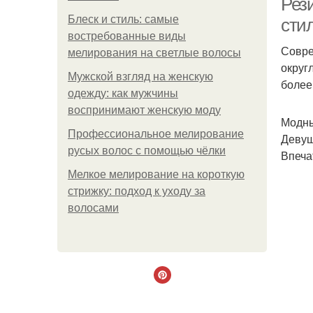
Рез
Блеск и стиль: самые
сти
востребованные виды
Совре
мелирования на светлые волосы
округ
Мужской взгляд на женскую
более
одежду: как мужчины
воспринимают женскую моду
Модны
Профессиональное мелирование
Девуш
русых волос с помощью чёлки
Впеча
Мелкое мелирование на короткую
стрижку: подход к уходу за
волосами