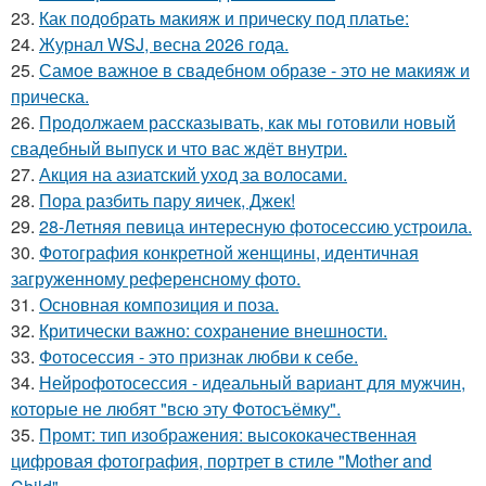
23.
Как подобрать макияж и прическу под платье:
24.
Журнал WSJ, весна 2026 года.
25.
Самое важное в свадебном образе - это не макияж и
прическа.
26.
Продолжаем рассказывать, как мы готовили новый
свадебный выпуск и что вас ждёт внутри.
27.
Акция на азиатский уход за волосами.
28.
Пора разбить пару яичек, Джек!
29.
28-Летняя певица интересную фотосессию устроила.
30.
Фотография конкретной женщины, идентичная
загруженному референсному фото.
31.
Основная композиция и поза.
32.
Критически важно: сохранение внешности.
33.
Фотосессия - это признак любви к себе.
34.
Нейрофотосессия - идеальный вариант для мужчин,
которые не любят "всю эту Фотосъёмку".
35.
Промт: тип изображения: высококачественная
цифровая фотография, портрет в стиле "Mother and