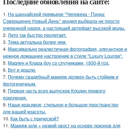
Последние обновления на сайте:
1.
На шанхайской премьере "Человека - Паука:
Совершенно Новый День" зендея выбрала не просто
очередной наряд, а настоящий артефакт высокой моды.
2.
Лето так быстро пролетает.
3.
Тема актуальна более чем.
4.
Максимально реалистичная фотография, элегантное и
нежное домашнее настроение в стиле "Luxury Lounge".
5.
Марлен и Клара боу со спутниками, 1930-й год.
6.
Вот и дошли.
7.
Почему свадебный макияж должен быть стойким и
фотогеничным.
8.
Первая часть всех выпусков Клодин первого
поколения.
9.
Наше красивое, стильное и большое пространство
для вашей красоты.
10.
Как быть с прической?
11.
Макияж юли + низкий хвост на основе локонов для