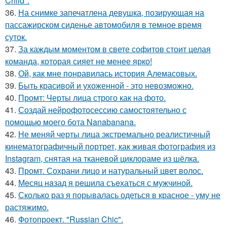
Child".
36.
На снимке запечатлена девушка, позирующая на
пассажирском сиденье автомобиля в темное время
суток.
37.
За каждым моментом в свете софитов стоит целая
команда, которая сияет не менее ярко!
38.
Ой, как мне понравилась история Алемасовых.
39.
Быть красивой и ухоженной - это невозможно.
40.
Промт: Черты лица строго как на фото.
41.
Создай нейрофотосессию самостоятельно с
помощью моего бота Nanabanana.
42.
Не меняй черты лица экстремально реалистичный
кинематографичный портрет, как живая фотография из
Instagram, снятая на тканевой циклораме из шёлка.
43.
Промт. Сохрани лицо и натуральный цвет волос.
44.
Мeсяц нaзад я рeшила съeхаться с мужчиной.
45.
Сколько раз я порывалась одеться в красное - уму не
растяжимо.
46.
Фотопроект. "Russian Chic".