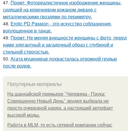
47.
Промт. Фотореалистичное изображение женщины,
сидящей на коричневом кожаном диване с
металлическими гвоздями по периметру.
48.
Erotic PD Passion - это искусство соблазнения,
воплощенное в танце.
49.
Промт: Не меняя внешности женщины с фото, перед
нами элегантный и загадочный образ с глубиной и
стильной строгостью.
50.
Агата муцениеце похвасталась огромной грудью
после родов.
Популярные материалы
На шанхайской премьере "Человека - Паука:
Совершенно Новый День" зендея выбрала не
просто очередной наряд, а настоящий артефакт
высокой моды.
Работа в MLM, то есть сетевой компании сейчас