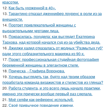
красотки.
12.
Как быть ухоженной в 40+.
13.
Тарантино отказал дженнифер лоуренс в роли из-за
внешности.
14.
Портрет привлекательной женщины с
выразительными чертами лица.
15.
Покрасилась, похудела: как выглядит Екатерина
Тархова, над которой начался суд из-за убийства деда.
16.
Джиджи хадид отказалась от модных "Размытых губ"
ради этого соблазнительного макияжа из 90-х.
17.
Промт: профессиональная студийная фотография
беременной женщины в элегантном стиле.
18.
Прическа, - Глафира Воронова.
19.
Хочешь выглядеть так, будто над твоим образом
поработала команда визажистов и стилистов из глянца?
20.
Работа студента, и это всего лишь начало практики,
именно эти прически вообще первый раз сделала.
21.
Моё селфи как референс используй.
22.
Своё привычное поведение измени.