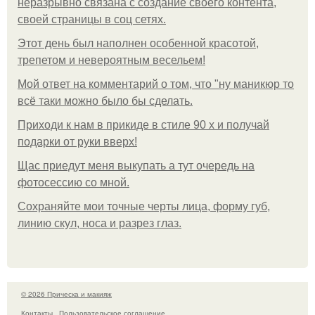
неразрывно связана с создание своего контента,
своей страницы в соц сетях.
Этот день был наполнен особенной красотой,
трепетом и невероятным весельем!
Мой ответ на комментарий о том, что "ну маникюр то
всё таки можно было бы сделать.
Приходи к нам в прикиде в стиле 90 х и получай
подарки от руки вверх!
Щас приедут меня выкупать а тут очередь на
фотосессию со мной.
Сохраняйте мои точные черты лица, форму губ,
линию скул, носа и разрез глаз.
© 2026 Прическа и макияж
Контакты
Пользовательское соглашение