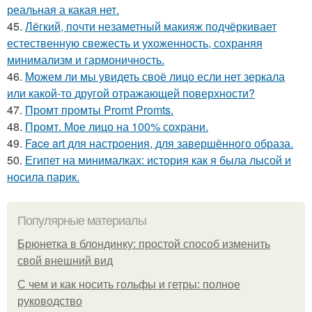
реальная а какая нет.
45.
Лёгкий, почти незаметный макияж подчёркивает
естественную свежесть и ухоженность, сохраняя
минимализм и гармоничность.
46.
Можем ли мы увидеть своё лицо если нет зеркала
или какой-то другой отражающей поверхности?
47.
Промт промты Promt Promts.
48.
Промт. Мое лицо на 100% сохрани.
49.
Face art для настроения, для завершённого образа.
50.
Египет на минималках: история как я была лысой и
носила парик.
Популярные материалы
Брюнетка в блондинку: простой способ изменить
свой внешний вид
С чем и как носить гольфы и гетры: полное
руководство