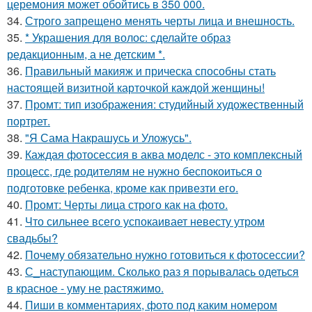
церемония может обойтись в 350 000.
34.
Строго запрещено менять черты лица и внешность.
35.
* Украшения для волос: сделайте образ
редакционным, а не детским *.
36.
Правильный макияж и прическа способны стать
настоящей визитной карточкой каждой женщины!
37.
Промт: тип изображения: студийный художественный
портрет.
38.
"Я Сама Накрашусь и Уложусь".
39.
Каждая фотосессия в аква моделс - это комплексный
процесс, где родителям не нужно беспокоиться о
подготовке ребенка, кроме как привезти его.
40.
Промт: Черты лица строго как на фото.
41.
Что сильнее всего успокаивает невесту утром
свадьбы?
42.
Почему обязательно нужно готовиться к фотосессии?
43.
С_наступающим. Сколько раз я порывалась одеться
в красное - уму не растяжимо.
44.
Пиши в комментариях, фото под каким номером