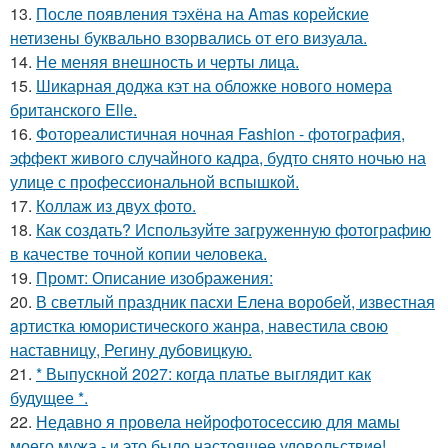
13.
После появления тэхёна на Amas корейские
нетизены буквально взорвались от его визуала.
14.
Не меняя внешность и черты лица.
15.
Шикарная доджа кэт на обложке нового номера
британского Elle.
16.
Фотореалистичная ночная Fashion - фотография,
эффект живого случайного кадра, будто снято ночью на
улице с профессиональной вспышкой.
17.
Коллаж из двух фото.
18.
Как создать? Используйте загруженную фотографию
в качестве точной копии человека.
19.
Промт: Описание изображения:
20.
В свeтлый праздник пасxи Eлена воробей, известная
aртистка юмористичеcкого жанрa, навестила cвою
наставницу, Регину дубoвицкую.
21.
* Выпускной 2027: когда платье выглядит как
будущее *.
22.
Недавно я провела нейрофотосессию для мамы
моего мужа - и это было настоящее удовольствие!