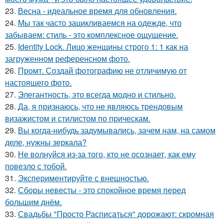
23.
Весна - идеальное время для обновления.
24.
Мы так часто зацикливаемся на одежде, что
забываем: стиль - это комплексное ощущение.
25.
Identity Lock. Лицо женщины строго 1: 1 как на
загруженном референсном фото.
26.
Промт. Создай фотографию не отличимую от
настоящего фото.
27.
Элегантность, это всегда модно и стильно.
28.
Да, я признаюсь, что не являюсь трендовым
визажистом и стилистом по прическам.
29.
Вы когда-нибудь задумывались, зачем нам, на самом
деле, нужны зеркала?
30.
Не волнуйся из-за того, кто не осознает, как ему
повезло с тобой.
31.
Экспериментируйте с внешностью.
32.
Сборы невесты - это спокойное время перед
большим днём.
33.
Свадьбы "Просто Расписаться" дорожают: скромная