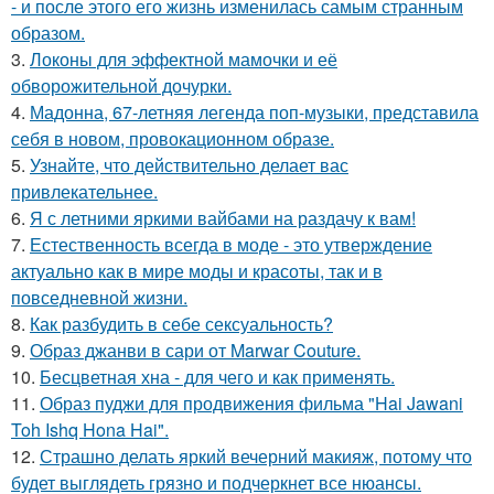
- и после этого его жизнь изменилась самым странным
образом.
3.
Локоны для эффектной мамочки и её
обворожительной дочурки.
4.
Мадонна, 67-летняя легенда поп-музыки, представила
себя в новом, провокационном образе.
5.
Узнайте, что действительно делает вас
привлекательнее.
6.
Я с летними яркими вайбами на раздачу к вам!
7.
Естественность всегда в моде - это утверждение
актуально как в мире моды и красоты, так и в
повседневной жизни.
8.
Как разбудить в себе сексуальность?
9.
Образ джанви в сари от Marwar Couture.
10.
Бесцветная хна - для чего и как применять.
11.
Образ пуджи для продвижения фильма "Hai Jawani
Toh Ishq Hona Hai".
12.
Страшно делать яркий вечерний макияж, потому что
будет выглядеть грязно и подчеркнет все нюансы.