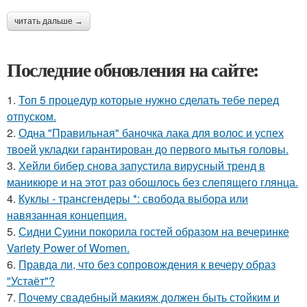
читать дальше →
Последние обновления на сайте:
1.
Топ 5 процедур которые нужно сделать тебе перед
отпуском.
2.
Одна "Правильная" баночка лака для волос и успех
твоей укладки гарантирован до первого мытья головы.
3.
Хейли бибер снова запустила вирусный тренд в
маникюре и на этот раз обошлось без слепящего глянца.
4.
Куклы - трансгендеры *: свобода выбора или
навязанная концепция.
5.
Сидни Суини покорила гостей образом на вечеринке
Variety Power of Women.
6.
Правда ли, что без сопровождения к вечеру образ
"Устаёт"?
7.
Почему свадебный макияж должен быть стойким и