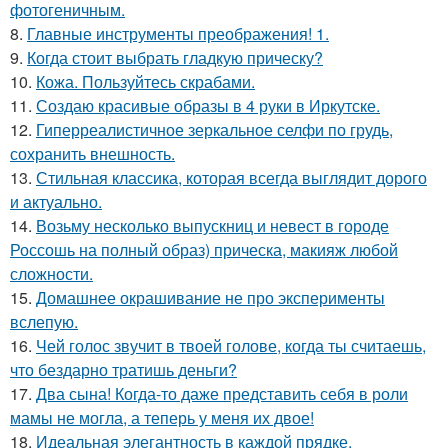
фотогеничным.
8.
Главные инструменты преображения! 1.
9.
Когда стоит выбрать гладкую прическу?
10.
Кожа. Пользуйтесь скрабами.
11.
Создаю красивые образы в 4 руки в Иркутске.
12.
Гиперреалистичное зеркальное селфи по грудь,
сохранить внешность.
13.
Стильная классика, которая всегда выглядит дорого
и актуально.
14.
Возьму несколько выпускниц и невест в городе
Россошь на полный образ) прическа, макияж любой
сложности.
15.
Домашнее окрашивание не про эксперименты
вслепую.
16.
Чей голос звучит в твоей голове, когда ты считаешь,
что бездарно тратишь деньги?
17.
Два сына! Когда-то даже представить себя в роли
мамы не могла, а теперь у меня их двое!
18.
Идеальная элегантность в каждой прядке.