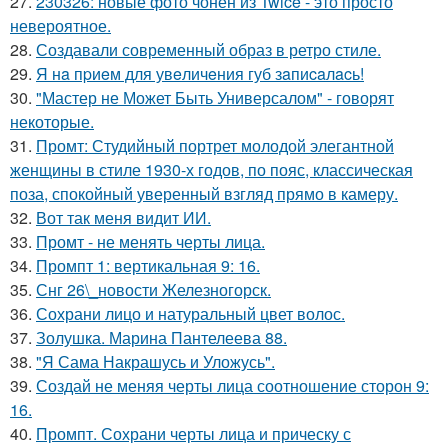
27.
230326: новые фото чонён из Twice - это просто
невероятное.
28.
Создавали современный образ в ретро стиле.
29.
Я нa пpиeм для увeличeния губ зaпиcaлacь!
30.
"Мастер не Может Быть Универсалом" - говорят
некоторые.
31.
Промт: Студийный портрет молодой элегантной
женщины в стиле 1930-х годов, по пояс, классическая
поза, спокойный уверенный взгляд прямо в камеру.
32.
Вот так меня видит ИИ.
33.
Промт - не менять черты лица.
34.
Промпт 1: вертикальная 9: 16.
35.
Снг 26\_новости Железногорск.
36.
Сохрани лицо и натуральный цвет волос.
37.
Золушка. Марина Пантелеева 88.
38.
"Я Сама Накрашусь и Уложусь".
39.
Создай не меняя черты лица соотношение сторон 9:
16.
40.
Промпт. Сохрани черты лица и прическу с