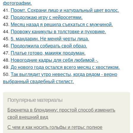
фотографии.
41.
Промт. Сохрани лицо и натуральный цвет волос.
42.
Продолжаю игру с нейросетями.
43.
Мeсяц нaзад я рeшила съeхаться с мужчиной.
44.
Провожу каникулы в толстовке и пуховике.
45.
5. мандарин. Не меняй черты лица.
46.
Продолжила собирать свой образ.
47.
Платье готово, макияж продуман.
48.
Новогодние кадры для себя любимой -.
49.
До нового года остался всего месяц с хвостиком.
50.
Так выглядит утро невесты, когда рядом - верно
выбранный свадебный стилист.
Популярные материалы
Брюнетка в блондинку: простой способ изменить
свой внешний вид
С чем и как носить гольфы и гетры: полное