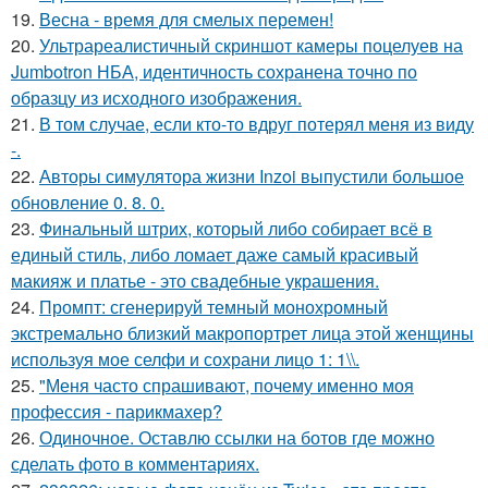
19.
Весна - время для смелых перемен!
20.
Ультрареалистичный скриншот камеры поцелуев на
Jumbotron НБА, идентичность сохранена точно по
образцу из исходного изображения.
21.
В том случае, если кто-то вдруг потерял меня из виду
-.
22.
Авторы симулятора жизни Inzoi выпустили большое
обновление 0. 8. 0.
23.
Финальный штрих, который либо собирает всё в
единый стиль, либо ломает даже самый красивый
макияж и платье - это свадебные украшения.
24.
Промпт: сгенерируй темный монохромный
экстремально близкий макропортрет лица этой женщины
используя мое селфи и сохрани лицо 1: 1\\.
25.
"Меня часто спрашивают, почему именно моя
профессия - парикмахер?
26.
Одиночное. Оставлю ссылки на ботов где можно
сделать фото в комментариях.