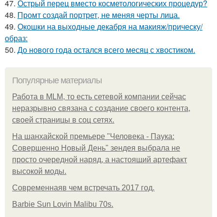
47.
Острый перец вместо косметологических процедур?
48.
Промт создай портрет, не меняя черты лица.
49.
Окошки на выходные декабря на макияж/прическу/
образ:
50.
До нового года остался всего месяц с хвостиком.
Популярные материалы
Работа в MLM, то есть сетевой компании сейчас
неразрывно связана с создание своего контента,
своей страницы в соц сетях.
На шанхайской премьере "Человека - Паука:
Совершенно Новый День" зендея выбрала не
просто очередной наряд, а настоящий артефакт
высокой моды.
Современнаяв чем встречать 2017 год.
Barbie Sun Lovin Malibu 70s.