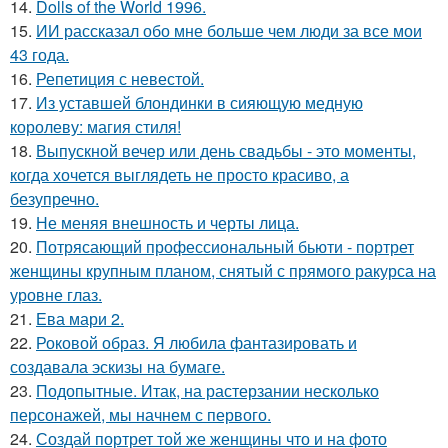
14.
Dolls of the World 1996.
15.
ИИ рассказал обо мне больше чем люди за все мои
43 года.
16.
Репетиция с невестой.
17.
Из уставшей блондинки в сияющую медную
королеву: магия стиля!
18.
Выпускной вечер или день свадьбы - это моменты,
когда хочется выглядеть не просто красиво, а
безупречно.
19.
Не меняя внешность и черты лица.
20.
Потрясающий профессиональный бьюти - портрет
женщины крупным планом, снятый с прямого ракурса на
уровне глаз.
21.
Ева мари 2.
22.
Роковой образ. Я любила фантазировать и
создавала эскизы на бумаге.
23.
Подопытные. Итак, на растерзании несколько
персонажей, мы начнем с первого.
24.
Создай портрет той же женщины что и на фото