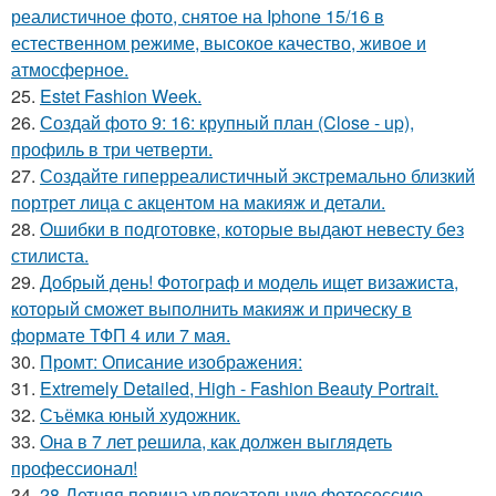
реалистичное фото, снятое на Iphone 15/16 в
естественном режиме, высокое качество, живое и
атмосферное.
25.
Estet Fashion Week.
26.
Создай фото 9: 16: крупный план (Close - up),
профиль в три четверти.
27.
Создайте гиперреалистичный экстремально близкий
портрет лица с акцентом на макияж и детали.
28.
Ошибки в подготовке, которые выдают невесту без
стилиста.
29.
Добрый день! Фотограф и модель ищет визажиста,
который сможет выполнить макияж и прическу в
формате ТФП 4 или 7 мая.
30.
Промт: Описание изображения:
31.
Extremely Detailed, High - Fashion Beauty Portrait.
32.
Съёмка юный художник.
33.
Она в 7 лет решила, как должен выглядеть
профессионал!
34.
28-Летняя певица увлекательную фотосессию