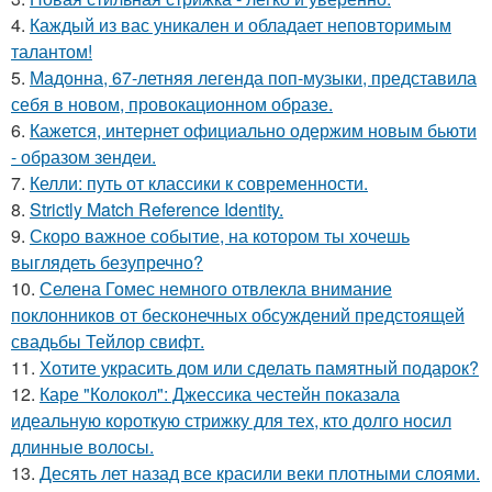
4.
Каждый из вас уникален и обладает неповторимым
талантом!
5.
Мадонна, 67-летняя легенда поп-музыки, представила
себя в новом, провокационном образе.
6.
Кажется, интернет официально одержим новым бьюти
- образом зендеи.
7.
Келли: путь от классики к современности.
8.
Strictly Match Reference Identity.
9.
Скоро важное событие, на котором ты хочешь
выглядеть безупречно?
10.
Селена Гомес немного отвлекла внимание
поклонников от бесконечных обсуждений предстоящей
свадьбы Тейлор свифт.
11.
Хотите украсить дом или сделать памятный подарок?
12.
Каре "Колокол": Джессика честейн показала
идеальную короткую стрижку для тех, кто долго носил
длинные волосы.
13.
Десять лет назад все красили веки плотными слоями.