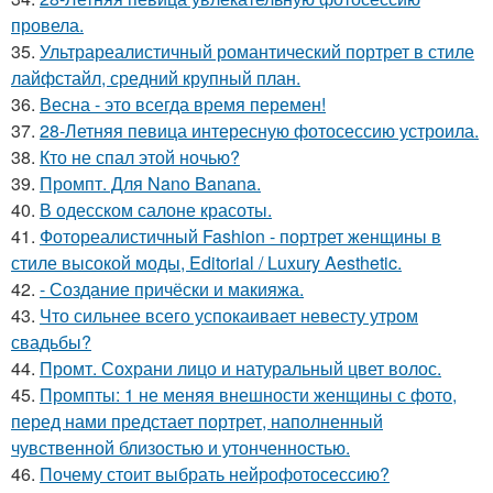
провела.
35.
Ультрареалистичный романтический портрет в стиле
лайфстайл, средний крупный план.
36.
Весна - это всегда время перемен!
37.
28-Летняя певица интересную фотосессию устроила.
38.
Кто не спал этой ночью?
39.
Промпт. Для Nano Banana.
40.
В одесском салоне красоты.
41.
Фотореалистичный Fashion - портрет женщины в
стиле высокой моды, Editorial / Luxury Aesthetic.
42.
- Создание причёски и макияжа.
43.
Что сильнее всего успокаивает невесту утром
свадьбы?
44.
Промт. Сохрани лицо и натуральный цвет волос.
45.
Промпты: 1 не меняя внешности женщины с фото,
перед нами предстает портрет, наполненный
чувственной близостью и утонченностью.
46.
Почему стоит выбрать нейрофотосессию?