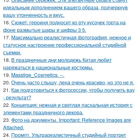
идеальным дополнением вашего образа, подчеркнув
вашу утонченность и вкус.
16.
Сюжет: героиня подносит ко рту кусочек торта на
фоне размытые шары и цифры 3 5.
17.
Максимально реалистичная фотография, нежное и
статусное настроение профессиональной студийной
съемки.
18.
В праздничные дни молодежь Китая любит
наряжаться в национальные костюмы.
19.
Masstige_Cosmetics. --.
20.
Очень часто слышу, лена очень красиво, но это не я.
21.
Как подготовиться к фотосессии, чтобы получить вау
- результат?
22.
Концепция: нежная и светлая пасхальная история с
элементами праздничного декора.
23.
Фото на документы. Important: Reference Images are
Attached.
24.
Промпт. Ультрареалистичный студийный портрет