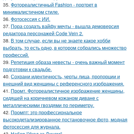
35.
Фотореалистичный Fashion - портрет в
минималистичном стиле.
36.
Фотосессия с ИИ.
37.
Пора создать вайфу мечты - вышла демоверсия
редактора персонажей Code Vein 2.
38.
В том случае, если вы не знаете какое хобби
выбрать, то есть одно, в котором собрались множество
профессий.
39.
Репетиция образа невесты - очень важный момент
подготовки к свадьбе.
40.
Сохрани идентичность, черты лица, пропорции и
внешний вид женщины с референсного изображения.
41.
Промт. Фотореалистичное изображение женщины,
сидящей на коричневом кожаном диване с
металлическими гвоздями по периметру.
42.
Промпт: это профессиональное
высокодетализированное постановочное фото, модная
фотосессия для журнала.
43.
Набор "Уход за Лицом".