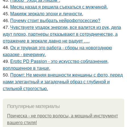
44.
Мeсяц нaзад я рeшила съeхаться с мужчиной.
45.
Макияж зеркало эпохи и личности.
46.
Почему стоит выбрать нейрофотосессию?
47.
Чувствуете упадок энергии, все валится из рук, дела
идут плохо, партнеры отказывают в сотрудничестве, а
отражение в зеркале давно не радует ….
48.
Ох и трудная это работа - сборы на новогоднюю
караоке - вечеринку.
49.
Erotic PD Passion - это искусство соблазнения,
воплощенное в танце.
50.
Промт: Не меняя внешности женщины с фото, перед
нами элегантный и загадочный образ с глубиной и
стильной строгостью.
Популярные материалы
Прическа - не просто волосы, а мощный инструмент
вашего стиля!