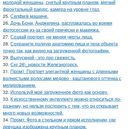
молодой женщины, снятый крупным планом, мягкий
фронтальный ракурс, камера на уровне глаз.
25.
Селфи/в машине.
26.
Дочь Бони, Анджелина, расплакалась во время
фотосессии из-за своей прически и макияжа.
27.
Создай портрет, не меняя черты лица.
28.
Сохраните полную анатомию лица и тела объекта
точно так, как видно на загруженной фотографии.
29.
Выпускной - это про свежесть.
30.
Снг 26\_новости Железногорск.
31.
Промт. Портрет элегантной женщины с длинными
волнистыми волосами медово - каштанового оттенка с
мелированием.
32.
Используй моё загруженное фото как основу.
33.
К искусственному интеллекту можно относиться по-
разному, но нельзя поспорить с тем, что он открывает
много новых возможностей.
34.
Промт: Фото в стильном и ярком исполнении, где
девушка изображена крупным планом.