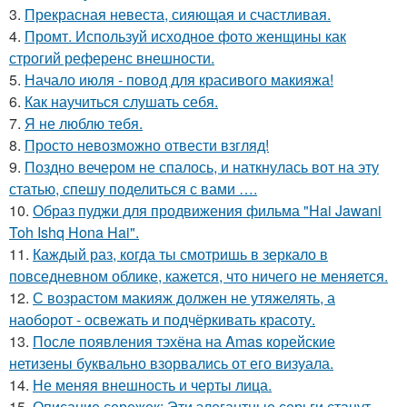
3.
Прекрасная невеста, сияющая и счастливая.
4.
Промт. Используй исходное фото женщины как
строгий референс внешности.
5.
Начало июля - повод для красивого макияжа!
6.
Как научиться слушать себя.
7.
Я не люблю тебя.
8.
Просто невозможно отвести взгляд!
9.
Поздно вечером не спалось, и наткнулась вот на эту
статью, спешу поделиться с вами ….
10.
Образ пуджи для продвижения фильма "Hai Jawani
Toh Ishq Hona Hai".
11.
Каждый раз, когда ты смотришь в зеркало в
повседневном облике, кажется, что ничего не меняется.
12.
С возрастом макияж должен не утяжелять, а
наоборот - освежать и подчёркивать красоту.
13.
После появления тэхёна на Amas корейские
нетизены буквально взорвались от его визуала.
14.
Не меняя внешность и черты лица.
15.
Описание сережек: Эти элегантные серьги станут