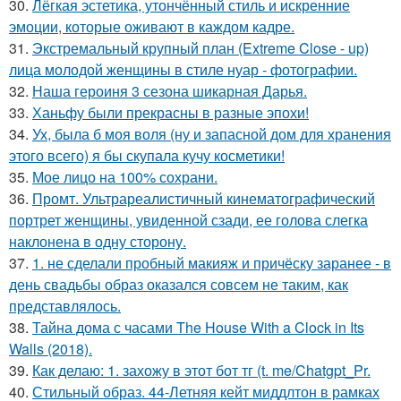
30.
Лёгкая эстетика, утончённый стиль и искренние
эмоции, которые оживают в каждом кадре.
31.
Экстремальный крупный план (Extreme Close - up)
лица молодой женщины в стиле нуар - фотографии.
32.
Наша героиня 3 сезона шикарная Дарья.
33.
Ханьфу были прекрасны в разные эпохи!
34.
Ух, была б моя воля (ну и запасной дом для хранения
этого всего) я бы скупала кучу косметики!
35.
Мое лицо на 100% сохрани.
36.
Промт. Ультрареалистичный кинематографический
портрет женщины, увиденной сзади, ее голова слегка
наклонена в одну сторону.
37.
1. не сделали пробный макияж и причёску заранее - в
день свадьбы образ оказался совсем не таким, как
представлялось.
38.
Тайна дома с часами The House With a Clock in Its
Walls (2018).
39.
Как делаю: 1. захожу в этот бот тг (t. me/Chatgpt_Pr.
40.
Стильный образ. 44-Летняя кейт миддлтон в рамках