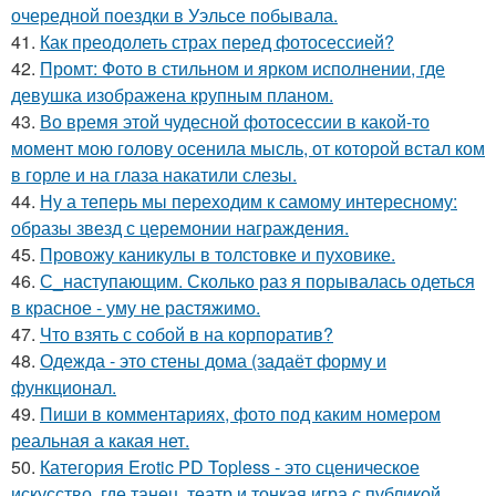
очередной поездки в Уэльсе побывала.
41.
Как преодолеть страх перед фотосессией?
42.
Промт: Фото в стильном и ярком исполнении, где
девушка изображена крупным планом.
43.
Во время этой чудесной фотосессии в какой-то
момент мою голову осенила мысль, от которой встал ком
в горле и на глаза накатили слезы.
44.
Ну а теперь мы переходим к самому интересному:
образы звезд с церемонии награждения.
45.
Провожу каникулы в толстовке и пуховике.
46.
С_наступающим. Сколько раз я порывалась одеться
в красное - уму не растяжимо.
47.
Что взять с собой в на корпоратив?
48.
Одежда - это стены дома (задаёт форму и
функционал.
49.
Пиши в комментариях, фото под каким номером
реальная а какая нет.
50.
Категория Erotic PD Topless - это сценическое
искусство, где танец, театр и тонкая игра с публикой