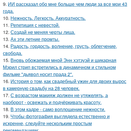
9.
ИИ рассказал обо мне больше чем люди за все мои 43
года.
10.
Нежность. Легкость. Аккуратность.
11.
Репетиция с невестой.
12.
Создай не меняя черты лица.
13.
Ах эти летние промты.
14.
Радость, гордость, волнение, грусть, облегчение,
свобода.
15.
Вновь обожаемая мной Энн хэтэуэй и шикарная
Мэрил стрип встретились в динамичном и стильном
фильме "дьявол носит прада 2".
16.
История о том, как свадебный ужин для двоих вырос
в камерную свадьбу на 28 человек.
17.
С возрастом макияж должен не утяжелять, а
наоборот - освежать и подчёркивать красоту.
18.
В этом кадре - само воплощение нежности.
19.
Чтобы фотография выглядела естественно и
искренне, следуйте нескольким простым
рекомендациям: