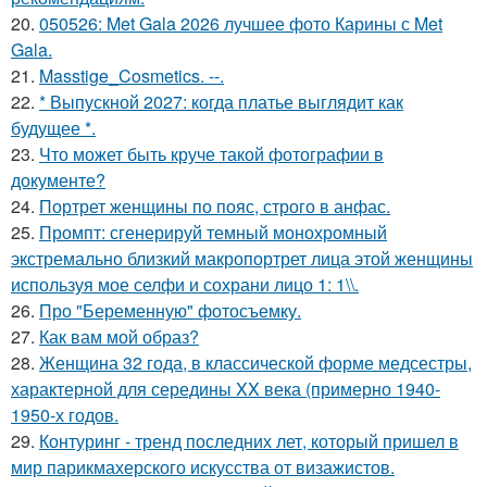
20.
050526: Met Gala 2026 лучшее фото Карины с Met
Gala.
21.
Masstige_Cosmetics. --.
22.
* Выпускной 2027: когда платье выглядит как
будущее *.
23.
Что может быть круче такой фотографии в
документе?
24.
Портрет женщины по пояс, строго в анфас.
25.
Промпт: сгенерируй темный монохромный
экстремально близкий макропортрет лица этой женщины
используя мое селфи и сохрани лицо 1: 1\\.
26.
Про "Беременную" фотосъемку.
27.
Как вам мой образ?
28.
Женщина 32 года, в классической форме медсестры,
характерной для середины XX века (примерно 1940-
1950-х годов.
29.
Контуринг - тренд последних лет, который пришел в
мир парикмахерского искусства от визажистов.