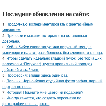
Последние обновления на сайте:
1.
Продолжаю экспериментировать с фантазийным
макияжем.
2.
Прически и макияж, которыми ты останешься
довольна.
3.
Хейли бибер снова запустила вирусный тренд в
маникюре и на этот раз обошлось без слепящего глянца.
4.
Чтобы сделать идеально гладкий пучок (без торчащих
волосков и "Петухов"), нужен правильный порядок
действий и стайлинг.
5.
Профессия: впиши здесь один раз.
6.
Парный. Черно-белая студийная фотография, парный
портрет по пояс.
7.
История! Помните мне цветочки подарили?
8.
Иногда кажется, что создать персонажа по
фотографии очень просто.