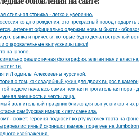
ледние обновления на сайте:
ая стильная стрижка - легко и уверенно.
осессия ко дню рождения, это прекрасный повод подарить 
ется, интернет официально одержим новым бьюти - образо
мур с рынка и причёски, которые будто делал встречный ве
и очаровательные выпускницы школ!
то на Iphone.
симально реалистичная фотография, элегантная и властна
мат 9: 16.
яти Людмилы Алексеевны чурсиной.
тория о том, как свадебный ужин для двоих вырос в камерн
 той неделе началась самая нежная и трогательная пора - 
 меняя внешность и черты лица.
мый волнительный праздник близко для выпускников и их р
стасья самбурская имидж к лету сменила.
омт - сюжет: героиня подносит ко рту кусочек торта на фо
ьтрареалистичный скриншот камеры поцелуев на Jumbotron
ходного изображения.