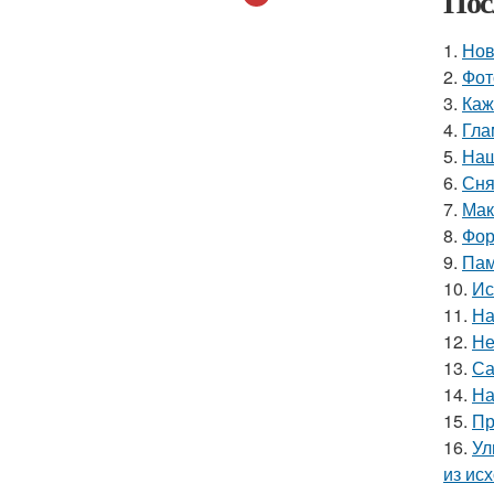
Пос
1.
Нов
2.
Фот
3.
Каж
4.
Гла
5.
Наш
6.
Сня
7.
Мак
8.
Фор
9.
Пам
10.
Ис
11.
На
12.
Не
13.
Са
14.
На
15.
Пр
16.
Ул
из ис