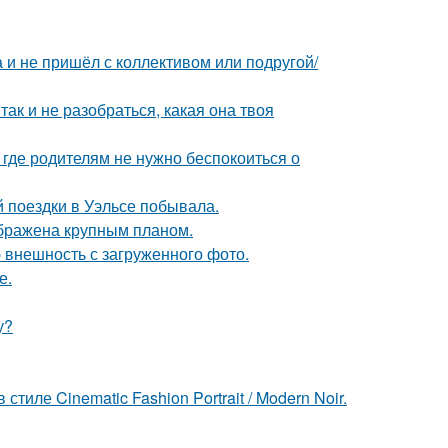
а и не пришёл с коллективом или подругой/
так и не разобраться, какая она твоя
 где родителям не нужно беспокоиться о
й поездки в Уэльсе побывала.
ображена крупным планом.
 внешность с загруженного фото.
е.
у?
ле Cinematic Fashion Portrait / Modern Noir.