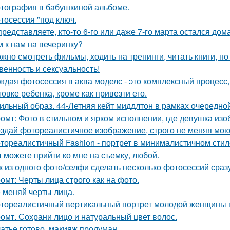
тография в бабушкиной альбоме.
тосессия "под ключ.
представляете, кто-то 6-го или даже 7-го марта остался дом
м к нам на вечеринку?
жно смотреть фильмы, ходить на тренинги, читать книги, но 
венность и сексуальность!
ждая фотосессия в аква моделс - это комплексный процесс,
товке ребенка, кроме как привезти его.
ильный образ. 44-Летняя кейт миддлтон в рамках очередно
омт: Фото в стильном и ярком исполнении, где девушка из
здай фотореалистичное изображение, строго не меняя мою
тореалистичный Fashion - портрет в минималистичном стил
 можете прийти ко мне на съемку, любой.
к из одного фото/селфи сделать несколько фотосессий сраз
омт: Черты лица строго как на фото.
 меняй черты лица.
тореалистичный вертикальный портрет молодой женщины в сти
омт. Сохрани лицо и натуральный цвет волос.
атье готово, макияж продуман.