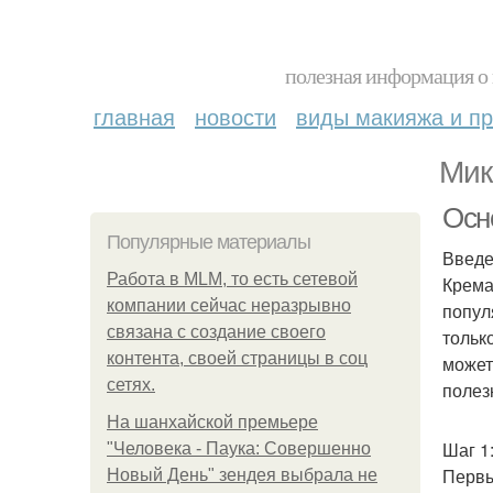
полезная информация о 
главная
новости
виды макияжа и пр
Мик
Осн
Популярные материалы
Введ
Работа в MLM, то есть сетевой
Крема
компании сейчас неразрывно
попул
связана с создание своего
тольк
контента, своей страницы в соц
может
сетях.
полез
На шанхайской премьере
Шаг 1
"Человека - Паука: Совершенно
Первы
Новый День" зендея выбрала не