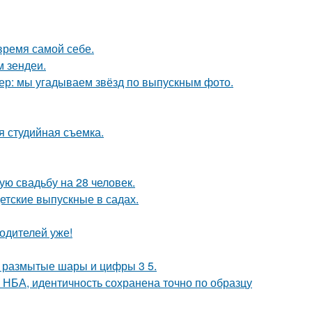
время самой себе.
м зендеи.
тер: мы угадываем звёзд по выпускным фото.
я студийная съемка.
ую свадьбу на 28 человек.
детские выпускные в садах.
одителей уже!
не размытые шары и цифры 3 5.
 НБА, идентичность сохранена точно по образцу