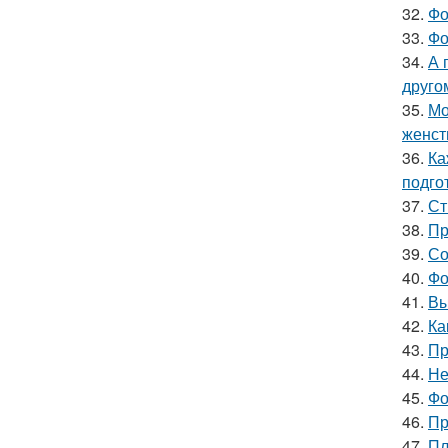
32.
Фо
33.
Фо
34.
А 
друго
35.
Мо
женст
36.
Ка
подго
37.
Ст
38.
Пр
39.
Со
40.
Фо
41.
Вы
42.
Ка
43.
Пр
44.
Не
45.
Фо
46.
Пр
47.
Пл