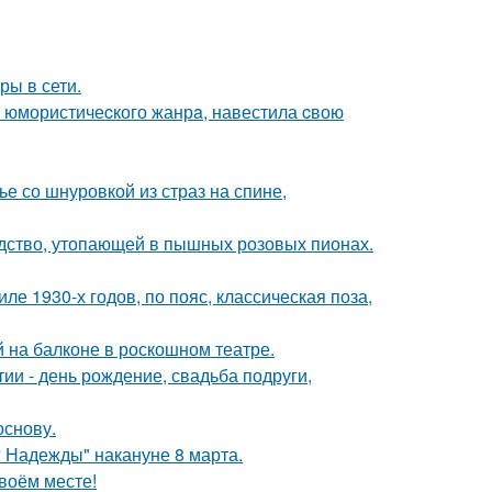
ры в сети.
а юмористичеcкого жанрa, навестила cвою
 со шнуровкой из страз на спине,
ство, утопающей в пышных розовых пионах.
е 1930-х годов, по пояс, классическая поза,
на балконе в роскошном театре.
и - день рождение, свадьба подруги,
основу.
 Надежды" накануне 8 марта.
своём месте!