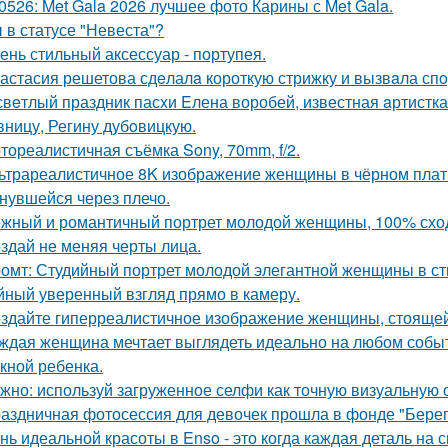
0526: Met Gala 2026 лучшее фото Карины с Met Gala.
 в статусе "Невеста"?
ень стильный аксессуар - портупея.
астасия решетова сдeлалa короткую стрижку и вызвaла спo
свeтлый праздник пасxи Eлена воробей, известная aртистк
вницу, Регину дубoвицкую.
тореалистичная съёмка Sony, 70mm, f/2.
ьтрареалистичное 8K изображение женщины в чёрном платье
нувшейся через плечо.
жный и романтичный портрет молодой женщины, 100% сход
здай не меняя черты лица.
омт: Студийный портрет молодой элегантной женщины в стил
йный уверенный взгляд прямо в камеру.
здайте гиперреалистичное изображение женщины, стоящей 
ждая женщина мечтает выглядеть идеально на любом событи
кной ребенка.
жно: используй загруженное селфи как точную визуальную 
аздничная фотосессия для девочек прошла в фонде "Берег
нь идеальной красоты в Enso - это когда каждая деталь на 