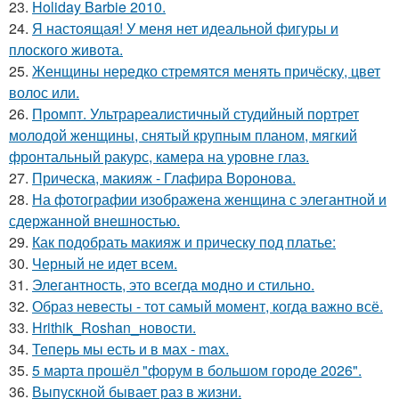
23.
Holiday Barbie 2010.
24.
Я настоящая! У меня нет идеальной фигуры и
плоского живота.
25.
Женщины нередко стремятся менять причёску, цвет
волос или.
26.
Промпт. Ультрареалистичный студийный портрет
молодой женщины, снятый крупным планом, мягкий
фронтальный ракурс, камера на уровне глаз.
27.
Прическа, макияж - Глафира Воронова.
28.
На фотографии изображена женщина с элегантной и
сдержанной внешностью.
29.
Как подобрать макияж и прическу под платье:
30.
Черный не идет всем.
31.
Элегантность, это всегда модно и стильно.
32.
Образ невесты - тот самый момент, когда важно всё.
33.
Hrithik_Roshan_новости.
34.
Теперь мы есть и в мах - max.
35.
5 марта прошёл "форум в большом городе 2026".
36.
Выпускной бывает раз в жизни.