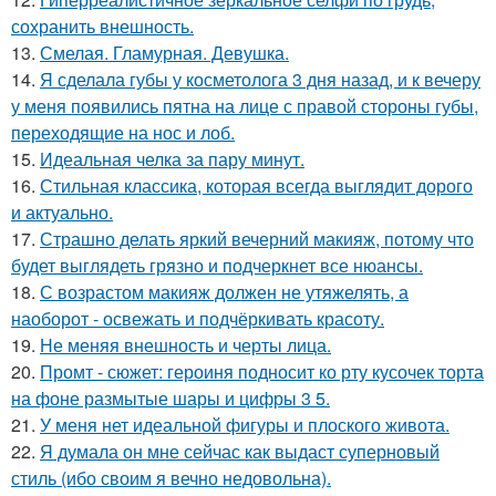
сохранить внешность.
13.
Смелая. Гламурная. Девушка.
14.
Я сделала губы у косметолога 3 дня назад, и к вечеру
у меня появились пятна на лице с правой стороны губы,
переходящие на нос и лоб.
15.
Идеальная челка за пару минут.
16.
Стильная классика, которая всегда выглядит дорого
и актуально.
17.
Страшно делать яркий вечерний макияж, потому что
будет выглядеть грязно и подчеркнет все нюансы.
18.
С возрастом макияж должен не утяжелять, а
наоборот - освежать и подчёркивать красоту.
19.
Не меняя внешность и черты лица.
20.
Промт - сюжет: героиня подносит ко рту кусочек торта
на фоне размытые шары и цифры 3 5.
21.
У меня нет идеальной фигуры и плоского живота.
22.
Я думала он мне сейчас как выдаст суперновый
стиль (ибо своим я вечно недовольна).