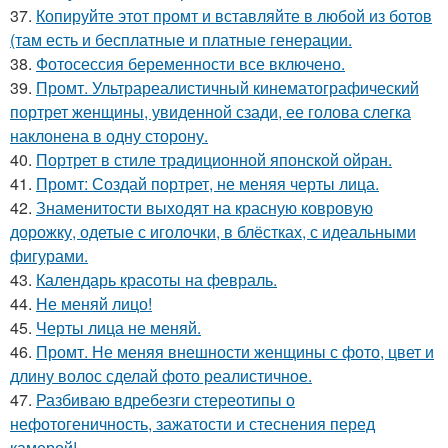
37.
Копируйте этот промт и вставляйте в любой из ботов
(там есть и бесплатные и платные генерации.
38.
Фотосессия беременности все включено.
39.
Промт. Ультрареалистичный кинематографический
портрет женщины, увиденной сзади, ее голова слегка
наклонена в одну сторону.
40.
Портрет в стиле традиционной японской ойран.
41.
Промт: Создай портрет, не меняя черты лица.
42.
Знаменитости выходят на красную ковровую
дорожку, одетые с иголочки, в блёстках, с идеальными
фигурами.
43.
Календарь красоты на февраль.
44.
Не меняй лицо!
45.
Черты лица не меняй.
46.
Промт. Не меняя внешности женщины с фото, цвет и
длину волос сделай фото реалистичное.
47.
Разбиваю вдребезги стереотипы о
нефотогеничность, зажатости и стеснения перед
камерой!