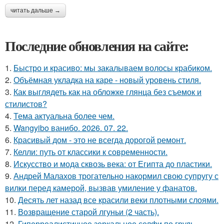
читать дальше →
Последние обновления на сайте:
1.
Быстро и красиво: мы закалываем волосы крабиком.
2.
Объёмная укладка на каре - новый уровень стиля.
3.
Как выглядеть как на обложке глянца без съемок и
стилистов?
4.
Тема актуальна более чем.
5.
Wangyibo ванибо. 2026. 07. 22.
6.
Красивый дом - это не всегда дорогой ремонт.
7.
Келли: путь от классики к современности.
8.
Искусство и мода сквозь века: от Египта до пластики.
9.
Андрей Малахов трогательно накормил свою супругу с
вилки перед камерой, вызвав умиление у фанатов.
10.
Десять лет назад все красили веки плотными слоями.
11.
Возвращение старой лгуньи (2 часть).
12.
Гиперреалистичное зеркальное селфи по грудь,