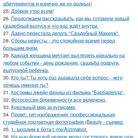
абитуриентов и конечно же их родных!
25.
Доброе утро всем!
26.
Продолжаем рассказывать, как мы готовили новый
свадебный выпуск и что вас ждёт внутри.
27.
Давно перестала делать "Свадебный Макияж".
28.
Сборы невесты - это спокойное время перед
большим днём.
29.
Каждая женщина мечтает выглядеть идеально на
любом событии - день рождение, свадьба подруги,
выпускной ребенка.
30.
Кто ты? Ты хоть раз задавала себе вопрос - чего
хочешь именно ты?
31.
Костюмы джейн фонды из фильма "Барбарелла".
32.
Фотосессия беременности все включено.
33.
Кукольный мир за кулисами.
34.
Промт: тип изображения: профессиональная
студийная портретная фотография (Beauty - съемка.
35.
1. заходим в бота t. me/Aizimabot.
36.
На нью-йоркской неделе моды состоялось яркое шоу