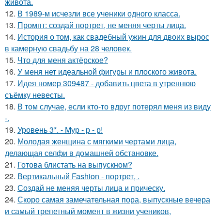
живота.
12.
В 1989-м исчезли все ученики одного класса.
13.
Промпт: создай портрет, не меняя черты лица.
14.
История о том, как свадебный ужин для двоих вырос
в камерную свадьбу на 28 человек.
15.
Что для меня актёрское?
16.
У меня нет идеальной фигуры и плоского живота.
17.
Идея номер 309487 - добавить цвета в утреннюю
съёмку невесты.
18.
В том случае, если кто-то вдруг потерял меня из виду
-.
19.
Уровень 3*. - Мур - р - р!
20.
Молодая женщина с мягкими чертами лица,
делающая селфи в домашней обстановке.
21.
Готова блистать на выпускном?
22.
Вертикальный Fashion - портрет, .
23.
Создай не меняя черты лица и прическу.
24.
Скоро самая замечательная пора, выпускные вечера
и самый трепетный момент в жизни учеников,