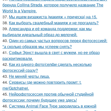
бренда Collina Strada, которое получило название The
World Is a Vampire.
37.
Мы ищем визажиста (макияж + прическа) на 15.
38.
Как выбрать свадебный макияж и не прогадать?
39.
Александра и её команда поддержки: как мы
выбирали идеальный образ до мелочей.
40.
Один из самых частых вопросов перед фотосессией:
"а сколько образов мы успеем снять?
41.
Софья Эрнст вышла в свет с мужем, но ее образ
раскритиковали.
42.
Как из одного фото/селфи сделать несколько
фотосессий сразу?
43.
Не меняй черты лица.
44.
Сервисы где можно повторить промт: t.
me/Gptchatnei.
45.
Нейрофотосессия против обычной студийной
фотосессии: почему будущее уже здесь!
46.
Система Animal Face Type зародилась в южной