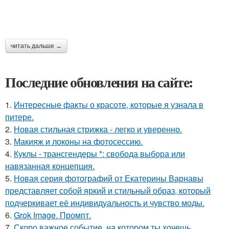
читать дальше →
Последние обновления на сайте:
1.
Интересные факты о красоте, которые я узнала в
питере.
2.
Новая стильная стрижка - легко и уверенно.
3.
Макияж и локоны на фотосессию.
4.
Куклы - трансгендеры *: свобода выбора или
навязанная концепция.
5.
Новая серия фотографий от Екатерины Варнавы
представляет собой яркий и стильный образ, который
подчеркивает её индивидуальность и чувство моды.
6.
Grok Image. Промпт.
7.
Скоро важное событие, на котором ты хочешь