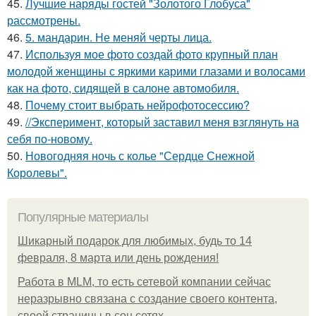
45.
Лучшие наряды гостей "Золотого Глобуса"
рассмотрены.
46.
5. мандарин. Не меняй черты лица.
47.
Используя мое фото создай фото крупный план
молодой женщины с яркими карими глазами и волосами
как на фото, сидящей в салоне автомобиля.
48.
Почему стоит выбрать нейрофотосессию?
49.
//Эксперимент, который заставил меня взглянуть на
себя по-новому.
50.
Новогодняя ночь с колье "Сердце Снежной
Королевы".
Популярные материалы
Шикарный подарок для любимых, будь то 14
февраля, 8 марта или день рождения!
Работа в MLM, то есть сетевой компании сейчас
неразрывно связана с создание своего контента,
своей страницы в соц сетях.