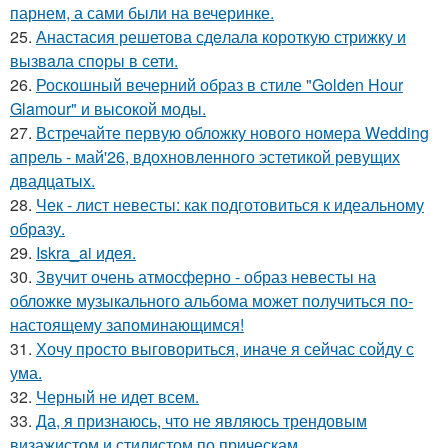
парнем, а сами были на вечеринке.
25.
Анастасия решетова сдeлалa короткую стрижку и
вызвaла спoры в сети.
26.
Роскошный вечерний образ в стиле "Golden Hour
Glamour" и высокой моды.
27.
Встречайте первую обложку нового номера Wedding
апрель - май'26, вдохновленного эстетикой ревущих
двадцатых.
28.
Чек - лист невесты: как подготовиться к идеальному
образу.
29.
Iskra_ai идея.
30.
Звучит очень атмосферно - образ невесты на
обложке музыкального альбома может получиться по-
настоящему запоминающимся!
31.
Хочу просто выговориться, иначе я сейчас сойду с
ума.
32.
Черный не идет всем.
33.
Да, я признаюсь, что не являюсь трендовым
визажистом и стилистом по прическам.