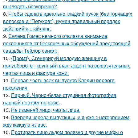
выглядеть безупречно?
8.
Чтобы сделать идеально гладкий пучок (без торчащих
волосков и "Петухов"), нужен правильный порядок
действий и стайлинг.
9.
Селена Гомес немного отвлекла внимание
поклонников от бесконечных обсуждений предстоящей
свадьбы Тейлор свифт.
10.
{Промт}. Сгенерируй молодую женщину в
полуобороте - крупный план, акцент на выразительных
чертах лица и фактуре кожи.
11.
Первая часть всех выпусков Клодин первого
поколения.
12.
Парный. Черно-белая студийная фотография,
парный портрет по пояс.
13.
Не изменяй лицо, черты лица.
14.
Впереди череда выпускных, и я уже с нетерпением
жду каждую из вас.
15.
Протирать лицо льдом полезно и другие мифы о