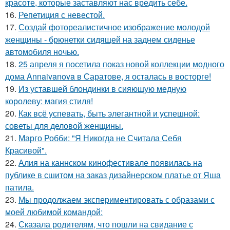
красоте, которые заставляют нас вредить себе.
16.
Репетиция с невестой.
17.
Создай фотореалистичное изображение молодой
женщины - брюнетки сидящей на заднем сиденье
автомобиля ночью.
18.
25 апреля я посетила показ новой коллекции модного
дома Annaivanova в Саратове, я осталась в восторге!
19.
Из уставшей блондинки в сияющую медную
королеву: магия стиля!
20.
Как всё успевать, быть элегантной и успешной:
советы для деловой женщины.
21.
Марго Робби: "Я Никогда не Считала Себя
Красивой".
22.
Алия на каннском кинофестивале появилась на
публике в сшитом на заказ дизайнерском платье от Яша
патила.
23.
Мы продолжаем экспериментировать с образами с
моей любимой командой:
24.
Сказала родителям, что пошли на свидание с