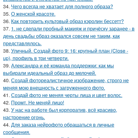
34.
Чего всегда не хватает для полного образа?
35.
О женской красоте.
36.
Как повторить культовый образ кэролин бессетт?
37.
1. не сделали пробный макияж и причёску заранее - в
день свадьбы образ оказался совсем не таким, как
представлялось.
38.
Уличный. Создай фото 9: 16: крупный план (Close -
up), профиль в три четверти.
39.
Александра и её команда поддержки: как мы
выбирали идеальный образ до мелочей.
40.
Создай фотореалистичное изображение, строго не
меняя мою внешность с загруженного фото.
41.
Создай фото не меняя черты лица и цвет волос.
42.
Промт. Не меняй лицо!
43.
У нас на работе был корпоратив, всё красиво,
настроение огонь.
44.
Для заказа нейрофото обращаться в личные
сообщения.