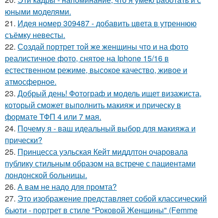
юными моделями.
21.
Идея номер 309487 - добавить цвета в утреннюю
съёмку невесты.
22.
Создай портрет той же женщины что и на фото
реалистичное фото, снятое на Iphone 15/16 в
естественном режиме, высокое качество, живое и
атмосферное.
23.
Добрый день! Фотограф и модель ищет визажиста,
который сможет выполнить макияж и прическу в
формате ТФП 4 или 7 мая.
24.
Почему я - ваш идеальный выбор для макияжа и
прически?
25.
Принцесса уэльская Кейт миддлтон очаровала
публику стильным образом на встрече с пациентами
лондонской больницы.
26.
А вам не надо для промта?
27.
Это изображение представляет собой классический
бьюти - портрет в стиле "Роковой Женщины" (Femme