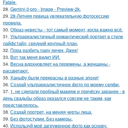
Fatale.
28.
Gemini-3-pro - Image - Preview-2k.
29.
28-Летняя певица увлекательную фотосессию
провела.
30.
Образ невесты - тот самый момент, когда важно всё.
31.
Ультрареалистичный романтический портрет в стиле
лайфстайл, средний крупный план.
32.
Пора разбить пару яичек, Джек!
33.
Вот так меня видит ИИ.
34.
Весна вдохновляет на перемены, а женщины -
расцветают.
35.
Ханьфу были прекрасны в разные эпохи!
36.
Создай ультрареалистичное фото по моему селфи.
37.
1. не сделали пробный макияж и причёску заранее - в
день свадьбы образ оказался совсем не таким, как
представлялось.
38.
Создай портрет, на меняя черты лица.
39.
Без фотостудии. Без камеры.
40.
Используй моё загруженное фото как основу.