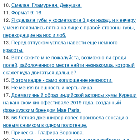
10.
Смелая. Гламурная. Девушка.
11.
Формат 9: 16.
12.
Я сделала губы у косметолога 3 дня назад, и к вечеру
у меня появились пятна на лице с правой стороны губы,
переходящие на нос и лоб.
13.
Перед отпуском успела навести ещё немного
красоты.
14.
Вот скажите мне пожалуйста, возможно ли среди
полей, заболоченного места найти незнакомца, который
скажет куда двигаться дальше?
15.
В этом кадре - само воплощение нежности.
16.
Не меняя внешность и черты лица.
17.
Драматичный образ индийской актрисы хумы Куреши
на каннском кинофестивале 2019 года, созданный
французским брендом Mae Paris.
18.
56-Летняя дженнифер лопес произвела сенсацию
новым снимком в одном полотенце.
19.
Прическа - Глафира Воронова.
20.
Эти кадры - напоминание, что я умею работать и с