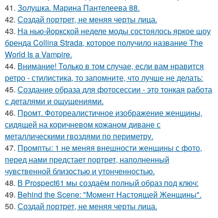
41.
Золушка. Марина Пантелеева 88.
42.
Создай портрет, не меняя черты лица.
43.
На нью-йоркской неделе моды состоялось яркое шоу
бренда Collina Strada, которое получило название The
World Is a Vampire.
44.
Внимание! Только в том случае, если вам нравится
ретро - стилистика, то запомните, что лучше не делать:
45.
Создание образа для фотосессии - это тонкая работа
с деталями и ощущениями.
46.
Промт. Фотореалистичное изображение женщины,
сидящей на коричневом кожаном диване с
металлическими гвоздями по периметру.
47.
Промпты: 1 не меняя внешности женщины с фото,
перед нами предстает портрет, наполненный
чувственной близостью и утонченностью.
48.
В Prospect61 мы создаём полный образ под ключ:
49.
Behind the Scene: "Момент Настоящей Женщины".
50.
Создай портрет, не меняя черты лица.