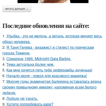
читать дальше →
Последние обновления на сайте:
1.
Улыбка - это не мелочь, а деталь, которая меняет весь
образ человека.
2.
Я Таня Гилева - визажист и стилист по прическам
города Тюмени.
3.
Classique 1995. Midnight Gala Barbie.
4.
Тема актуальна более чем.
5.
Как мне хочется петь тебе деферамбы доченька!
6.
Начало июля - повод для красивого макияжа!
7.
Многие годы знаменитая балерина оставалась верна
своему привычному имиджу, напоминая всем белого
лебедя.
8.
Лободу не узнать.
9.
Хотите попробовать каре?