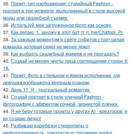
35.
Промт: тип изображения: студийный Fashion -
портрет в три четверти, выполненный в стиле высокой
моды или свадебной съемки.
36.
Используй моё загруженное фото как основу.
37.
Как делаю: 1. захожу в этот бот тг (t. me/Chatgpt_Pr.
38.
За каждым моментом в свете софитов стоит целая
команда, которая сияет не менее ярко!
39.
Как выбрать свадебный макияж и не прогадать?
40.
Создай не меняя черты лица соотношение сторон 9:
16.
41.
Промт: Фото в стильном и ярком исполнении, где
девушка изображена крупным планом.
42.
День 17. Я - театральный романтик.
43.
Создай портрет в стиле уличной Fashion -
фотографии с эффектом сочной, зернистой плёнки.
44.
Я не беру готовые промты у других AI - креаторов, я
их создаю лично!
45.
Разбиваю вдребезги стереотипы о
нефотогеничность, зажатости и стеснения перед