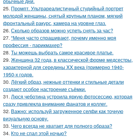
обычные дни.
25.
Промпт. Ультрареалистичный студийный портрет
молодой женщины, снятый крупным планом, мягкий
фронтальный ракурс, камера на уровне глаз.
26.
Сколько образов можно успеть снять за час?
27.
"Меня часто спрашивают, почему именно моя
профессия - парикмахер?
28.
Ты можешь выбрать самое красивое платье.
29.
Женщина 32 года, в классической форме медсестры,
характерной для середины XX века (примерно 1940-
1950-х годов.
30.
Лёгкий образ, нежные оттенки и стильные детали
создают особое настроение съёмки.
31.
Люся чеботина устроила яркую фотосессию, которая
сразу привлекла внимание фанатов и коллег.
32.
Важно: используй загруженное селфи как точную
визуальную основу.
33.
Чего всегда не хватает для полного образа?
34.
Кто не спал этой ночью?