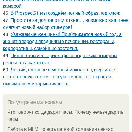
камерой!
46.
В Prospect61 мы создаём полный образ под ключ:
47.
Простите за долгое отсутствие … возможно ваш гнев
смягчит новый набор стикеров!
48.
Уважаемые женщины! Приближается новый год, а
значит впереди прздничгые вечеринки, рестораны,
корпоративы, семейные застолья.
49.
Пиши в комментариях, фото под каким номером
реальная а какая нет.
50.
Лёгкий, почти незаметный макияж подчёркивает
естественную свежесть и ухоженность, сохраняя
минимализм и гармоничность.
Популярные материалы
Что говорят когда дарят часы. Почему нельзя дарить
часы
Работа в MLM, то есть сетевой компании сейчас