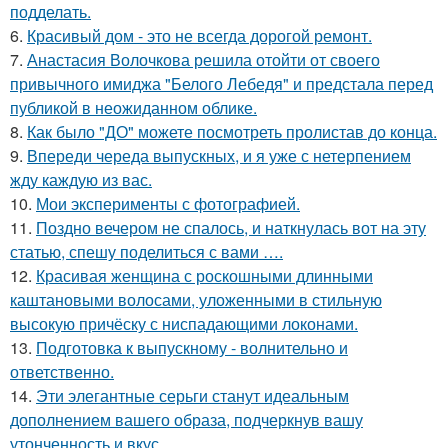
подделать.
6.
Красивый дом - это не всегда дорогой ремонт.
7.
Анастасия Волочкова решила отойти от своего
привычного имиджа "Белого Лебедя" и предстала перед
публикой в неожиданном облике.
8.
Как было "ДО" можете посмотреть пролистав до конца.
9.
Впереди череда выпускных, и я уже с нетерпением
жду каждую из вас.
10.
Мои эксперименты с фотографией.
11.
Поздно вечером не спалось, и наткнулась вот на эту
статью, спешу поделиться с вами ….
12.
Красивая женщина с роскошными длинными
каштановыми волосами, уложенными в стильную
высокую причёску с ниспадающими локонами.
13.
Подготовка к выпускному - волнительно и
ответственно.
14.
Эти элегантные серьги станут идеальным
дополнением вашего образа, подчеркнув вашу
утонченность и вкус.