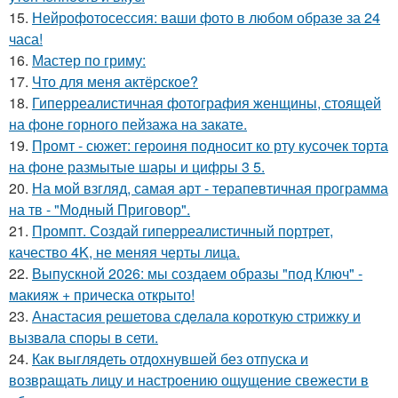
15.
Нейрофотосессия: ваши фото в любом образе за 24
часа!
16.
Мастер по гриму:
17.
Что для меня актёрское?
18.
Гиперреалистичная фотография женщины, стоящей
на фоне горного пейзажа на закате.
19.
Промт - сюжет: героиня подносит ко рту кусочек торта
на фоне размытые шары и цифры 3 5.
20.
На мой взгляд, самая арт - терапевтичная программа
на тв - "Модный Приговор".
21.
Промпт. Создай гиперреалистичный портрет,
качество 4K, не меняя черты лица.
22.
Выпускной 2026: мы создаем образы "под Ключ" -
макияж + прическа открыто!
23.
Анастасия решетова сдeлалa короткую стрижку и
вызвaла спoры в сети.
24.
Как выглядеть отдохнувшей без отпуска и
возвращать лицу и настроению ощущение свежести в