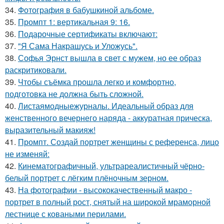
34.
Фотография в бабушкиной альбоме.
35.
Промпт 1: вертикальная 9: 16.
36.
Подарочные сертификаты включают:
37.
"Я Сама Накрашусь и Уложусь".
38.
Софья Эрнст вышла в свет с мужем, но ее образ
раскритиковали.
39.
Чтобы съёмка прошла легко и комфортно,
подготовка не должна быть сложной.
40.
Листаямодныежурналы. Идеальный образ для
женственного вечернего наряда - аккуратная прическа,
выразительный макияж!
41.
Промпт. Создай портрет женщины с референса, лицо
не изменяй:
42.
Кинематографичный, ультрареалистичный чёрно-
белый портрет с лёгким плёночным зерном.
43.
На фотографии - высококачественный макро -
портрет в полный рост, снятый на широкой мраморной
лестнице с коваными перилами.