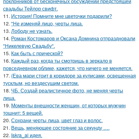
поклонников от бесконечных обсуждений предстоящей
свадьбы Тейлор свифт.
11.
История! Помните мне цветочки подарили?
12.
"Не изменяй лицо, черты лица.
13.
Лободу не узнать.
14.
Роман Костомаров и Оксана Домнина отпраздновали
"Никелевую Свадьбу".
15.
Как быть с прической?
16.
Каждый раз, когда ты смотришь в зеркало в
повседневном облике, кажется, что ничего не меняется.
17.
(Ева мари стоит в коридоре за кулисами, освещенная
тусклым, но вездесущим светом.
18.
ЧБ. Создай реалистичное фото, не меняя черты
лица.
19.
Моменты внешности женщин, от которых мужчин
тошнит: 5 вещей.
20.
Сохрани черты лица, цвет глаз и волос.
21.
Вещь, меняющее состояние за секунду ….
22.
Iskra_ai идея.