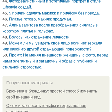
44.
Фотореалистичный и эстетичный портрет в стиле
Lifestyle создай.
45.
5 причин сделать макияж и причёску без повода.
46.
Платье готово, макияж продуман.
47.
Алина загитова после преображения снялась в
коротком платье и гольфах.
48.
Волосы как отражение личности!
49.
Можем ли мы увидеть своё лицо если нет зеркала
или какой-то другой отражающей поверхности?
50.
Промт: Не меняя внешности женщины с фото, перед
нами элегантный и загадочный образ с глубиной и
стильной строгостью.
Популярные материалы
Брюнетка в блондинку: простой способ изменить
свой внешний вид
С чем и как носить гольфы и гетры: полное
руководство