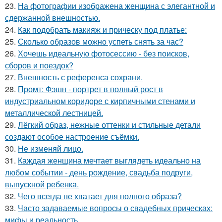
23.
На фотографии изображена женщина с элегантной и
сдержанной внешностью.
24.
Как подобрать макияж и прическу под платье:
25.
Сколько образов можно успеть снять за час?
26.
Хочешь идеальную фотосессию - без поисков,
сборов и поездок?
27.
Внешность с референса сохрани.
28.
Промт: Фэшн - портрет в полный рост в
индустриальном коридоре с кирпичными стенами и
металлической лестницей.
29.
Лёгкий образ, нежные оттенки и стильные детали
создают особое настроение съёмки.
30.
Не изменяй лицо.
31.
Каждая женщина мечтает выглядеть идеально на
любом событии - день рождение, свадьба подруги,
выпускной ребенка.
32.
Чего всегда не хватает для полного образа?
33.
Часто задаваемые вопросы о свадебных прическах:
мифы и реальность.