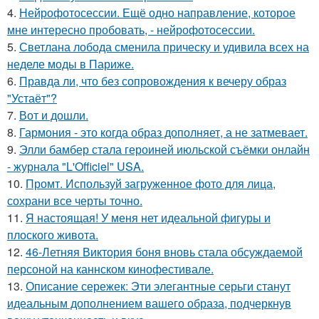
4.
Нейрофотосессии. Ещё одно направление, которое
мне интересно пробовать, - нейрофотосессии.
5.
Светлана лобода сменила прическу и удивила всех на
неделе моды в Париже.
6.
Правда ли, что без сопровождения к вечеру образ
"Устаёт"?
7.
Вот и дошли.
8.
Гармония - это когда образ дополняет, а не затмевает.
9.
Элли бамбер стала героиней июльской съёмки онлайн
- журнала "L'Officiel" USA.
10.
Промт. Используй загруженное фото для лица,
сохрани все черты точно.
11.
Я настоящая! У меня нет идеальной фигуры и
плоского живота.
12.
46-Летняя Виктория боня вновь стала обсуждаемой
персоной на каннском кинофестивале.
13.
Описание сережек: Эти элегантные серьги станут
идеальным дополнением вашего образа, подчеркнув