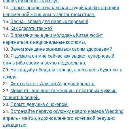
вашу утонченность и вкус.
14.
Промт: профессиональная студийная фотография
беременной женщины в элегантном стиле.
15.
Весна - время для смелых перемен!
16.
Как сделать так же?
17.
В праздничные дни молодежь Китая любит
наряжаться в национальные костюмы.
18.
Зачем женщине заниматься своим здоровьем?
19.
Я думала он мне сейчас как выдаст суперновый
стиль (ибо своим я вечно недовольна).
20.
На свадьбу обещали солнце, а весь день будет лить
дождь.
21.
Фото в чате с Алисой AI редактировать.
22.
Моменты внешности женщин, от которых мужчин
тошнит: 5 вещей.
23.
Промт: девушка с чокером.
24.
Встречайте первую обложку нового номера Wedding
апрель - май'26, вдохновленного эстетикой ревущих
двадцатых.