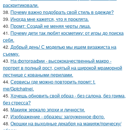
раскритиковали.
38.
Почему важно подобрать свой стиль в одежде?
39.
Иногда мне кажется, что я проклята.
40.
Промт: Создай не меняя черты лица.
41.
Почему дети так любят косметику: от игры до поиска
себя.
42.
Добрый день! С моделью мы ищем визажиста на
съемку.
43.
На фотографии - высококачественный макро -
портрет в полный рост, снятый на широкой мраморной
лестнице с коваными перилами.
44.
Сервисы где можно повторить промт: t.
me/Gptchatnei.
45.
Хочешь обновить свой образ - без салона, без грима,
без стресса?
46.
Макияж зеркало эпохи и личности.
47.
Изображение - образец: загруженное фото.
48.
Окошки на выходные декабря на макияж/прическу/