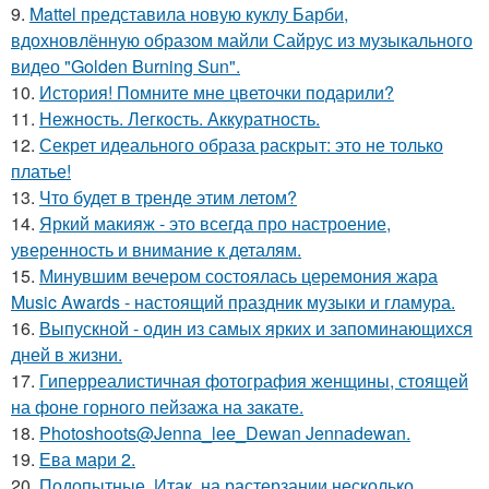
9.
Mattel представила новую куклу Барби,
вдохновлённую образом майли Сайрус из музыкального
видео "Golden Burning Sun".
10.
История! Помните мне цветочки подарили?
11.
Нежность. Легкость. Аккуратность.
12.
Секрет идеального образа раскрыт: это не только
платье!
13.
Что будет в тренде этим летом?
14.
Яркий макияж - это всегда про настроение,
уверенность и внимание к деталям.
15.
Минувшим вечером состоялась церемония жара
Music Awards - настоящий праздник музыки и гламура.
16.
Выпускной - один из самых ярких и запоминающихся
дней в жизни.
17.
Гиперреалистичная фотография женщины, стоящей
на фоне горного пейзажа на закате.
18.
Photoshoots@Jenna_lee_Dewan Jennadewan.
19.
Ева мари 2.
20.
Подопытные. Итак, на растерзании несколько