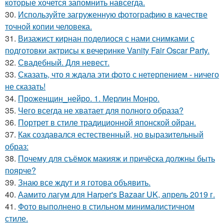
которые хочется запомнить навсегда.
30.
Используйте загруженную фотографию в качестве
точной копии человека.
31.
Визажист кирнан поделиося с нами снимками с
подготовки актрисы к вечеринке Vanity Fair Oscar Party.
32.
Свадебный. Для невест.
33.
Сказать, что я ждала эти фото с нетерпением - ничего
не сказать!
34.
Проженщин_нейро. 1. Мерлин Монро.
35.
Чего всегда не хватает для полного образа?
36.
Портрет в стиле традиционной японской ойран.
37.
Как создавался естественный, но выразительный
образ:
38.
Почему для съёмок макияж и причёска должны быть
поярче?
39.
Знаю все ждут и я готова объявить.
40.
Аамито лагум для Harper's Bazaar UK, апрель 2019 г.
41.
Фото выполнено в стильном минималистичном
стиле.