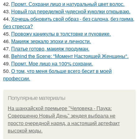
42.
Промт. Сохрани лицо и натуральный цвет волос.
43.
Новый год переделкой чудесной куколки открываю.
44.
Хочешь обновить свой образ - без салона, без грима,
без стресса?
45.
Провожу каникулы в толстовке и пуховике.
46.
Макияж зеркало эпохи и личности.
47.
Платье готово, макияж продуман.
48.
Behind the Scene: "Момент Настоящей Женщины".
49.
Промт. Мое лицо на 100% сохрани.
50.
О том, что меня больше всего бесит в моей
профессии.
Популярные материалы
На шанхайской премьере "Человека - Паука:
Совершенно Новый День" зендея выбрала не
просто очередной наряд, а настоящий артефакт
высокой моды.