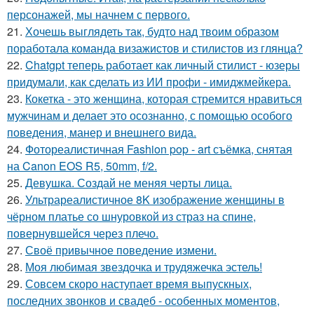
персонажей, мы начнем с первого.
21.
Хочешь выглядеть так, будто над твоим образом
поработала команда визажистов и стилистов из глянца?
22.
Chatgpt теперь работает как личный стилист - юзеры
придумали, как сделать из ИИ профи - имиджмейкера.
23.
Кокетка - это женщина, которая стремится нравиться
мужчинам и делает это осознанно, с помощью особого
поведения, манер и внешнего вида.
24.
Фотореалистичная Fashion pop - art съёмка, снятая
на Canon EOS R5, 50mm, f/2.
25.
Девушка. Создай не меняя черты лица.
26.
Ультрареалистичное 8K изображение женщины в
чёрном платье со шнуровкой из страз на спине,
повернувшейся через плечо.
27.
Своё привычное поведение измени.
28.
Моя любимая звездочка и трудяжечка эстель!
29.
Совсем скоро наступает время выпускных,
последних звонков и свадеб - особенных моментов,