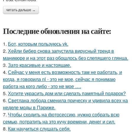
читать дальше →
Последние обновления на сайте:
1.
Бот, которым пользуюсь vk.
2.
Хейли бибер снова запустила вирусный тренд в
маникюре и на этот раз обошлось без слепящего глянца.
3.
Зато красивые и настоящие.
4.
Сейчас у меня есть возможность там не работать, и
когда, я говорила nl - это не мое, сейчас я понимаю
работа на кого либо - это не мое ….
5.
Хотите украсить дом или сделать памятный подарок?
6.
Светлана лобода сменила прическу и удивила всех на
неделе моды в Париже.
7.
Чтобы сходить на фотосессию, нужно собрать всю
семью, потратить на это кучу времени, денег и сил.
8.
Как научиться слушать себя.