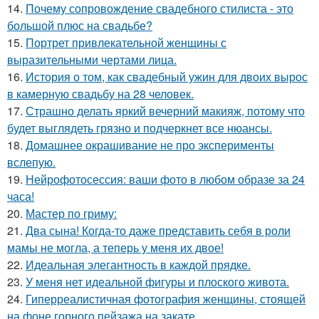
14.
Почему сопровождение свадебного стилиста - это
большой плюс на свадьбе?
15.
Портрет привлекательной женщины с
выразительными чертами лица.
16.
История о том, как свадебный ужин для двоих вырос
в камерную свадьбу на 28 человек.
17.
Страшно делать яркий вечерний макияж, потому что
будет выглядеть грязно и подчеркнет все нюансы.
18.
Домашнее окрашивание не про эксперименты
вслепую.
19.
Нейрофотосессия: ваши фото в любом образе за 24
часа!
20.
Мастер по гриму:
21.
Два сына! Когда-то даже представить себя в роли
мамы не могла, а теперь у меня их двое!
22.
Идеальная элегантность в каждой прядке.
23.
У меня нет идеальной фигуры и плоского живота.
24.
Гиперреалистичная фотография женщины, стоящей
на фоне горного пейзажа на закате.