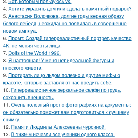
3.
Бот, которым пользуюсь vk.
4.
Хотите украсить дом или сделать памятный подарок?
5.
Анастасия Волочкова, долгие годы верная образу
белого лебедя, неожиданно появилась в совершенно
новом амплуа.
6.
Промт: Создай гиперреалистичный портрет, качество
4K, не меняя черты лица.
7.
Dolls of the World 1996.
8.
Я настоящая! У меня нет идеальной фигуры и
плоского живота.
9.
Протирать лицо льдом полезно и другие мифы о
красоте, которые заставляют нас вредить себе.
10.
Гиперреалистичное зеркальное селфи по грудь,
сохранить внешность.
11.
Очень полезный прст о фотографиях на документы:
он обязательно поможет вам подготовиться к лучшему
снимку.
12.
Памяти Людмилы Алексеевны чурсиной.
13.
В 1989-м исчезли все ученики одного класса.