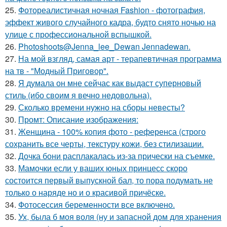
25.
Фотореалистичная ночная Fashion - фотография,
эффект живого случайного кадра, будто снято ночью на
улице с профессиональной вспышкой.
26.
Photoshoots@Jenna_lee_Dewan Jennadewan.
27.
На мой взгляд, самая арт - терапевтичная программа
на тв - "Модный Приговор".
28.
Я думала он мне сейчас как выдаст суперновый
стиль (ибо своим я вечно недовольна).
29.
Сколько времени нужно на сборы невесты?
30.
Промт: Описание изображения:
31.
Женщина - 100% копия фото - референса (строго
сохранить все черты, текстуру кожи, без стилизации.
32.
Дочка бони расплакалась из-за прически на съемке.
33.
Мамочки если у ваших юных принцесс скоро
состоится первый выпускной бал, то пора подумать не
только о наряде но и о красивой причёске.
34.
Фотосессия беременности все включено.
35.
Ух, была б моя воля (ну и запасной дом для хранения