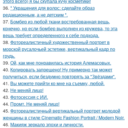
этого всего) я бы скупала кучу косметики!
36.
* Украшения для волос: сделайте образ
редакционным, а не детским *.
37.
Бомбер из любой ткани востребованная вещь,
конечно, но если бомбер выполнен из кружева, то эта
вещь требует определенного к себе подхода.
38.
Фотореалистичный художественный портрет в
морской русалочьей эстетике, вертикальный кадр по
грудь.
39.
Ой, как мне понравилась история Алемасовых.
40.
Копировать запрещено! Ну примерно так может
получиться, если бездумно повторять за "Звёздами".
41.
Вы можете прийти ко мне на съемку, любой.
42.
Не меняй лицо!
43.
Фотосессия с ИИ.
44.
Промт. Не меняй лицо!
45.
Фотореалистичный вертикальный портрет молодой
женщины в стиле Cinematic Fashion Portrait / Modern Noir.
46.
Макияж зеркало эпохи и личности.