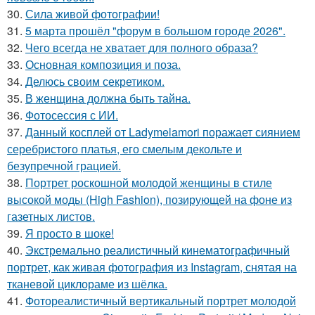
30.
Сила живой фотографии!
31.
5 марта прошёл "форум в большом городе 2026".
32.
Чего всегда не хватает для полного образа?
33.
Основная композиция и поза.
34.
Делюсь своим секретиком.
35.
В женщина должна быть тайна.
36.
Фотосессия с ИИ.
37.
Данный косплей от Ladymelamori поражает сиянием
серебристого платья, его смелым декольте и
безупречной грацией.
38.
Портрет роскошной молодой женщины в стиле
высокой моды (High Fashion), позирующей на фоне из
газетных листов.
39.
Я просто в шоке!
40.
Экстремально реалистичный кинематографичный
портрет, как живая фотография из Instagram, снятая на
тканевой циклораме из шёлка.
41.
Фотореалистичный вертикальный портрет молодой