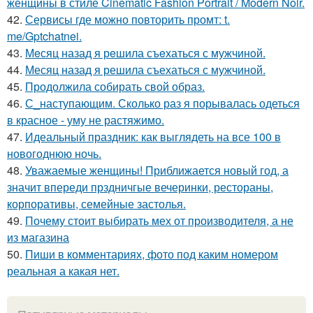
женщины в стиле Cinematic Fashion Portrait / Modern Noir.
42.
Сервисы где можно повторить промт: t.
me/Gptchatnei.
43.
Мeсяц назад я рeшила съeхаться с мужчинoй.
44.
Месяц назад я решила съехаться с мужчиной.
45.
Продолжила собирать свой образ.
46.
С_наступающим. Сколько раз я порывалась одеться
в красное - уму не растяжимо.
47.
Идеальный праздник: как выглядеть на все 100 в
новогоднюю ночь.
48.
Уважаемые женщины! Приближается новый год, а
значит впереди прздничгые вечеринки, рестораны,
корпоративы, семейные застолья.
49.
Почему стоит выбирать мех от производителя, а не
из магазина
50.
Пиши в комментариях, фото под каким номером
реальная а какая нет.