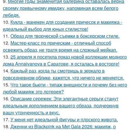
9.
Многие годы знаменитая балерина оставалась верна
своему привычному имиджу, напоминая всем белого
лебедя.
10.
Кукла - манекен для создания причесок и макияжа -
идеальный выбор для юных стилистов!
11.
Образ для творческой съемки в боксерском стиле.
12.
Мастер-класс по прическам - отличный способ
освежить образ, не тратя время на сложный мейкап.
13.
25 апреля я посетила показ новой коллекции модного
дома Annaivanova в Саратове, я осталась в восторге!
14.
Каждый раз, когда ты смотришь в зеркало в
повседневном облике, кажется, что ничего не меняется.
15.
Что такое бьюти - типаж внешности и почему без него
любой макияж это лотерея?
16.
Описание сережек: Эти элегантные серьги станут
идеальным дополнением вашего образа, подчеркнув
вашу утонченность и вкус.
17.
У меня нет идеальной фигуры и плоского живота.
18.
Дженни из Blackpink на Met Gala 2026: макияж, о