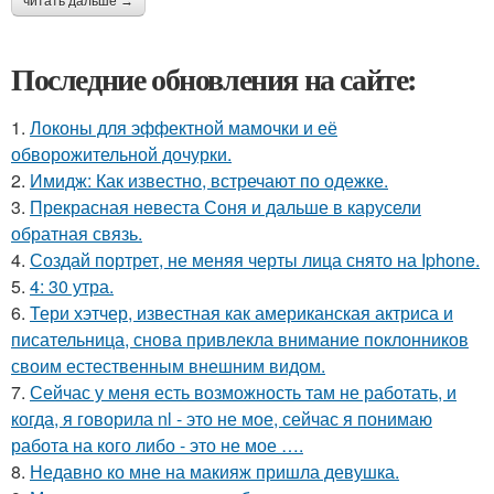
читать дальше →
Последние обновления на сайте:
1.
Локоны для эффектной мамочки и её
обворожительной дочурки.
2.
Имидж: Как известно, встречают по одежке.
3.
Прекрасная невеста Соня и дальше в карусели
обратная связь.
4.
Создай портрет, не меняя черты лица снято на Iphone.
5.
4: 30 утра.
6.
Тери хэтчер, известная как американская актриса и
писательница, снова привлекла внимание поклонников
своим естественным внешним видом.
7.
Сейчас у меня есть возможность там не работать, и
когда, я говорила nl - это не мое, сейчас я понимаю
работа на кого либо - это не мое ….
8.
Недавно ко мне на макияж пришла девушка.