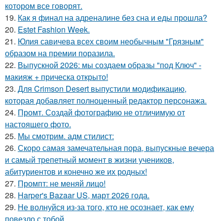
котором все говорят.
19.
Как я финал на адреналине без сна и еды прошла?
20.
Estet Fashion Week.
21.
Юлия савичева всех своим необычным "Грязным"
образом на премии поразила.
22.
Выпускной 2026: мы создаем образы "под Ключ" -
макияж + прическа открыто!
23.
Для Crimson Desert выпустили модификацию,
которая добавляет полноценный редактор персонажа.
24.
Промт. Создай фотографию не отличимую от
настоящего фото.
25.
Мы смотрим. адм стилист:
26.
Скоро самая замечательная пора, выпускные вечера
и самый трепетный момент в жизни учеников,
абитуриентов и конечно же их родных!
27.
Промпт: не меняй лицо!
28.
Harper's Bazaar US, март 2026 года.
29.
Не волнуйся из-за того, кто не осознает, как ему
повезло с тобой.