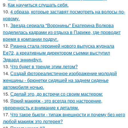
9.
Как научиться слушать себя.
10.
4 образа, которые заставят посмотреть на волосы по-
новому.
11.
Звезда сериала "Воронины" Екатерина Волкова
поделилась кадрами из отдыха в Париже, где проводит
время в компании подруг.
12.
Рианна стала героиней нового выпуска журнала
Ee72, а креативным директором съемки выступил
Эдвард эннинфул.
13.
Что будет в тренде этим летом?
14.
Создай фотореалистичное изображение молодой
женщины - брюнетки сидящей на заднем сиденье
автомобиля ночью.
15.
Сделай это, до встречи со своим мастером:
16.
Яркий макияж - это всегда про настроение,
уверенность и внимание к деталям.
17.
Что такое бьюти - типаж внешности и почему без него
любой макияж это лотерея?