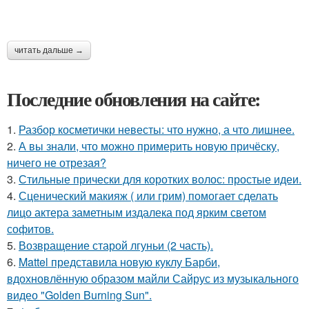
читать дальше →
Последние обновления на сайте:
1.
Разбор косметички невесты: что нужно, а что лишнее.
2.
А вы знали, что можно примерить новую причёску,
ничего не отрезая?
3.
Стильные прически для коротких волос: простые идеи.
4.
Сценический макияж ( или грим) помогает сделать
лицо актера заметным издалека под ярким светом
софитов.
5.
Возвращение старой лгуньи (2 часть).
6.
Mattel представила новую куклу Барби,
вдохновлённую образом майли Сайрус из музыкального
видео "Golden Burning Sun".