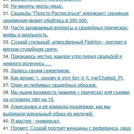
30.
Не менять черты лица\.
31.
Свадьбы "Просто Расписаться" дорожают: скромная
церемония может обойтись в 350 000.
32.
Часто задаваемые вопросы о свадебных прическах:
мифы и реальность.
33.
Создай стильный, атмосферный Fashion - портрет в
мягком студийном свете.
34.
Признаюсь честно: каждое утро перед свадьбой я
немного волнуюсь ….
35.
Делюсь своим секретиком.
36.
Как делаю: 1. захожу в этот бот тг (t. me/Chatgpt_Pr.
37.
Один из любимых свадебных образов.
38.
Мы ищем визажиста (макияж + прическа) для съемки
на условиях тфп на 15.
39.
Александра и её команда поддержки: как мы
выбирали идеальный образ до мелочей.
40.
Я мастер - универсал.
41.
Промпт. Создай портрет женщины с референса, лицо