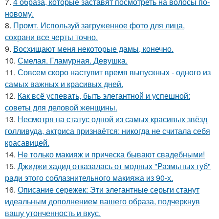
7.
4 образа, которые заставят посмотреть на волосы по-
новому.
8.
Промт. Используй загруженное фото для лица,
сохрани все черты точно.
9.
Восхищают меня некоторые дамы, конечно.
10.
Смелая. Гламурная. Девушка.
11.
Совсем скоро наступит время выпускных - одного из
самых важных и красивых дней.
12.
Как всё успевать, быть элегантной и успешной:
советы для деловой женщины.
13.
Несмотря на статус одной из самых красивых звёзд
голливуда, актриса признаётся: никогда не считала себя
красавицей.
14.
He только макияж и прическа бывают свадебными!
15.
Джиджи хадид отказалась от модных "Размытых губ"
ради этого соблазнительного макияжа из 90-х.
16.
Описание сережек: Эти элегантные серьги станут
идеальным дополнением вашего образа, подчеркнув
вашу утонченность и вкус.