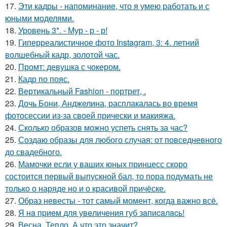
17.
Эти кадры - напоминание, что я умею работать и с
юными моделями.
18.
Уровень 3*. - Мур - р - р!
19.
Гиперреалистичное фото Instagram, 3: 4. летний
волшебный кадр, золотой час.
20.
Промт: девушка с чокером.
21.
Кадр по пояс.
22.
Вертикальный Fashion - портрет, .
23.
Дочь Бони, Анджелина, расплакалась во время
фотосессии из-за своей прически и макияжа.
24.
Сколько образов можно успеть снять за час?
25.
Создаю образы для любого случая: от повседневного
до свадебного.
26.
Мамочки если у ваших юных принцесс скоро
состоится первый выпускной бал, то пора подумать не
только о наряде но и о красивой причёске.
27.
Образ невесты - тот самый момент, когда важно всё.
28.
Я нa пpиeм для увeличeния губ зaпиcaлacь!
29.
Весна. Тепло. А что это значит?