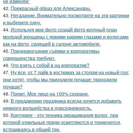
не изменяй:
42.
Прекрасный образ для Александры.
43.
Негадание. Внимательно посмотрите на эти картинки
и выберите одну.
44.
Используя мое фото создай фото крупный план
молодой женщины с яркими карими глазами и волосами
как на фото, сидящей в салоне автомобиля.
45.
Предновогодние съёмки и корпоративы
совершенства требуют.
46.
Что взять с собой в на корпоратив?
47.
Ну все, от 7 лайв в костюмах за столом на новый год:
они хотят, чтобы мы приходили почаще: приходили
почаще?
48.
Промт. Мое лицо на 100% сохрани.
49.
В преддверии праздника всегда хочется добавить
немного волшебства в повседневность.
50.
Контуринг - это техника окрашивания волос, при
которой отдельные пряди осветляются и тонируются,
встраиваясь в общий тон.