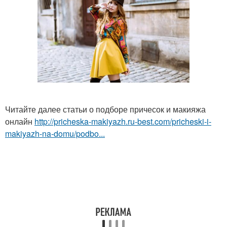
Читайте далее статьи о подборе причесок и макияжа
онлайн
http://pricheska-makiyazh.ru-best.com/pricheski-i-
makiyazh-na-domu/podbo...