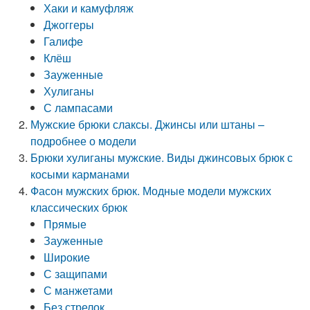
Хаки и камуфляж
Джоггеры
Галифе
Клёш
Зауженные
Хулиганы
С лампасами
Мужские брюки слаксы. Джинсы или штаны –
подробнее о модели
Брюки хулиганы мужские. Виды джинсовых брюк с
косыми карманами
Фасон мужских брюк. Модные модели мужских
классических брюк
Прямые
Зауженные
Широкие
С защипами
С манжетами
Без стрелок