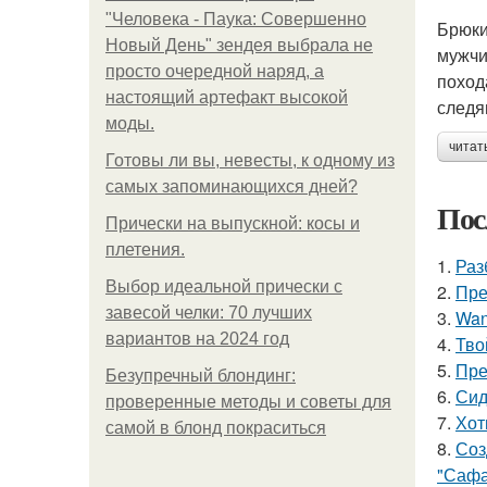
"Человека - Паука: Совершенно
Брюки
Новый День" зендея выбрала не
мужчи
просто очередной наряд, а
поход
настоящий артефакт высокой
следя
моды.
читат
Готовы ли вы, невесты, к одному из
самых запоминающихся дней?
Пос
Прически на выпускной: косы и
плетения.
1.
Раз
Выбор идеальной прически с
2.
Пре
завесой челки: 70 лучших
3.
Wan
вариантов на 2024 год
4.
Тво
5.
Пре
Безупречный блондинг:
6.
Сид
проверенные методы и советы для
7.
Хот
самой в блонд покраситься
8.
Соз
"Сафа