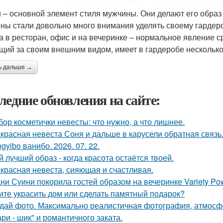
 – основной элемент стиля мужчины. Они делают его обра
ны стали довольно много внимания уделять своему гардероб
а в ресторан, офис и на вечеринке – нормальное явление 
щий за своим внешним видом, имеет в гардеробе несколько
ь дальше →
ледние обновления на сайте:
бор косметички невесты: что нужно, а что лишнее.
красная невеста Соня и дальше в карусели обратная связь
gyibo ванибо. 2026. 07. 22.
й лучший образ - когда красота остаётся твоей.
красная невеста, сияющая и счастливая.
ни Суини покорила гостей образом на вечеринке Variety Po
ите украсить дом или сделать памятный подарок?
дай фото. Максимально реалистичная фотография, атмосфе
ри - шик" и романтичного заката.