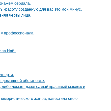
онажем сериала.
ь красоту созданную для вас это мой минус.
еняя черты лица.
у у профессионала.
na Hai".
етверти.
в домашней обстановке.
, либо ломает даже самый красивый макияж и
а юмористичеcкого жанрa, навестила cвою