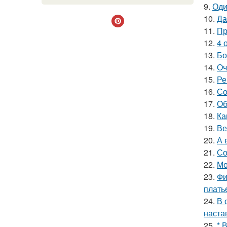
9.
Оди
10.
Да
11.
Пр
12.
4 
13.
Бо
14.
Оч
15.
Ре
16.
Со
17.
Об
18.
Ка
19.
Ве
20.
А 
21.
Со
22.
Мо
23.
Фи
плать
24.
В 
наста
25.
* 