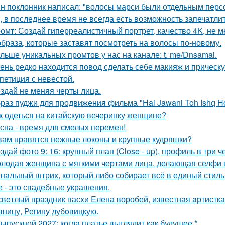
н поклонник написал: "волосы марси были отдельным перс
, в последнее время не всегда есть возможность запечатлит
омт: Создай гиперреалистичный портрет, качество 4K, не м
образа, которые заставят посмотреть на волосы по-новому.
льше уникальных промтов у нас на канале: t. me/Dnsamai.
ень редко находится повод сделать себе макияж и прическ
петиция с невестой.
здай не меняя черты лица.
раз пуджи для продвижения фильма "Hai Jawani Toh Ishq Ho
к одеться на китайскую вечеринку женщине?
сна - время для смелых перемен!
вам нравятся нежные локоны и крупные кудряшки?
здай фото 9: 16: крупный план (Close - up), профиль в три ч
лодая женщина с мягкими чертами лица, делающая селфи 
нальный штрих, который либо собирает всё в единый стиль
е - это свадебные украшения.
свeтлый праздник пасxи Eлена воробей, известная aртистк
вницу, Регину дубoвицкую.
Выпускной 2027: когда платье выглядит как будущее *.