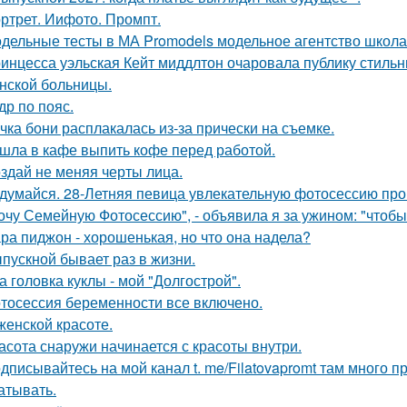
ртрет. Иифото. Промпт.
дельные тесты в МА Promodels модельное агентство школа
инцесса уэльская Кейт миддлтон очаровала публику стильн
нской больницы.
др по пояс.
чка бони расплакалась из-за прически на съемке.
шла в кафе выпить кофе перед работой.
здай не меняя черты лица.
думайся. 28-Летняя певица увлекательную фотосессию про
очу Семейную Фотосессию", - объявила я за ужином: "чтобы
ра пиджон - хорошенькая, но что она надела?
пускной бывает раз в жизни.
а головка куклы - мой "Долгострой".
тосессия беременности все включено.
женской красоте.
асота снаружи начинается с красоты внутри.
дписывайтесь на мой канал t. me/Filatovapromt там много п
атывать.