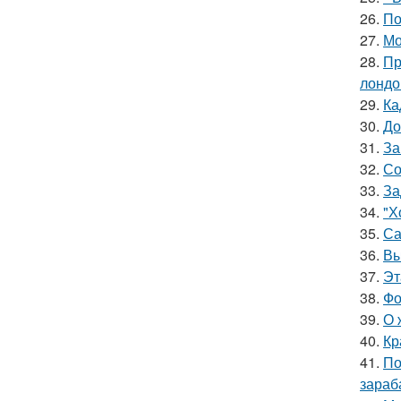
26.
По
27.
Мо
28.
Пр
лондо
29.
Ка
30.
До
31.
За
32.
Со
33.
За
34.
"Х
35.
Са
36.
Вы
37.
Эт
38.
Фо
39.
О 
40.
Кр
41.
По
зараб