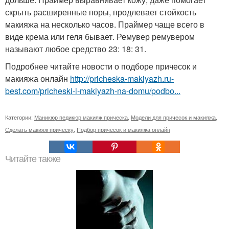
скрыть расширенные поры, продлевает стойкость
макияжа на несколько часов. Праймер чаще всего в
виде крема или геля бывает. Ремувер ремувером
называют любое средство 23: 18: 31.
Подробнее читайте новости о подборе причесок и
макияжа онлайн
http://pricheska-makiyazh.ru-
best.com/pricheski-i-makiyazh-na-domu/podbo...
Категории:
Маникюр педикюр макияж прическа
,
Модели для причесок и макияжа
,
Сделать макияж прическу
,
Подбор причесок и макияжа онлайн
Читайте также