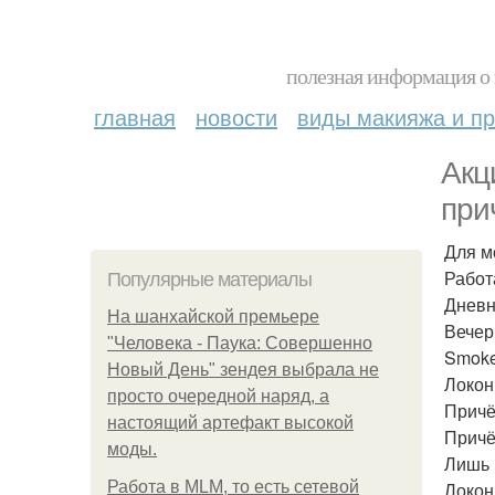
полезная информация о 
главная
новости
виды макияжа и пр
Акц
при
Для м
Работа
Популярные материалы
Дневн
На шанхайской премьере
Вечер
"Человека - Паука: Совершенно
Smoke
Новый День" зендея выбрала не
Локон
просто очередной наряд, а
Причё
настоящий артефакт высокой
Причё
моды.
Лишь 
Работа в MLM, то есть сетевой
Локон