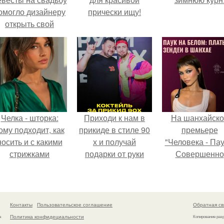
омогло дизайнеру
прически ищу!
открыть свой
бренд.
Челка - шторка:
Приходи к нам в
На шанхайско
ому подходит, как
прикиде в стиле 90
премьере
носить и с какими
х и получай
"Человека - Пау
стрижками
подарки от руки
Совершенно
сочетать.
вверх!
Новый День"
зендея выбрала
просто очеред
наряд, а насто
Контакты
Пользовательское соглашение
Обратная св
артефакт высо
Политика конфидециальности
а
Копирование раз