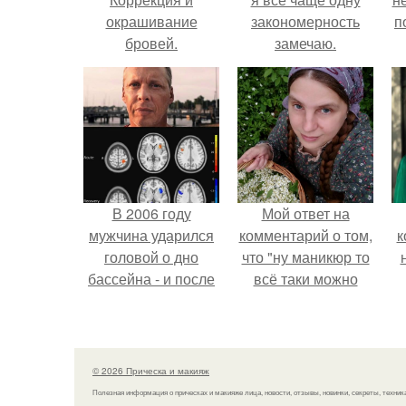
окрашивание
закономерность
п
бровей.
замечаю.
В 2006 году
Мой ответ на
мужчина ударился
комментарий о том,
к
головой о дно
что "ну маникюр то
бассейна - и после
всё таки можно
этого его жизнь
было бы сделать.
изменилась самым
странным образом.
© 2026 Прическа и макияж
Полезная информация о прическах и макияже лица, новости, отзывы, новинки, секреты, техник