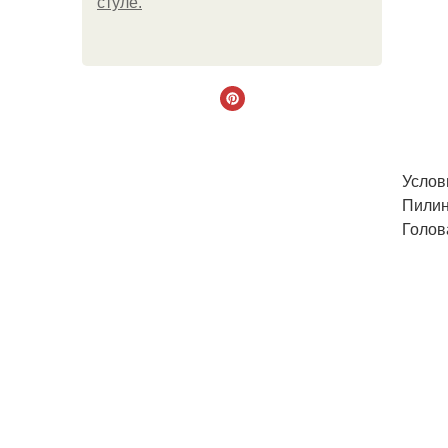
стуле.
Услов
Пилин
Голов