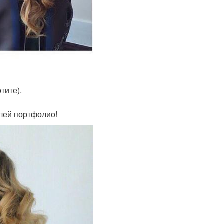
тите).
лей портфолио!