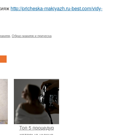
акияж
http://pricheska-makiyazh.ru-best.com/vidy-
макияж
,
Образ макияж и прическа
Топ 5 процедур
.
которые нужно