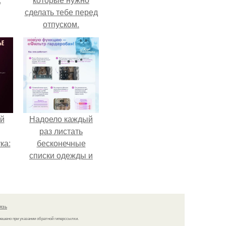
сделать тебе перед
отпуском.
й
Надоело каждый
раз листать
ка:
бесконечные
списки одежды и
заново собирать
 не
любимый лук по
ной
кусочкам?
ящий
язь
кой
решено при указании обратной гиперссылки.