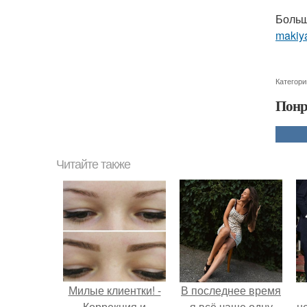
Больш
makiya
Категори
Понр
Читайте также
Милые клиентки! -
В последнее время
Коррекция и
я всё чаще одну
н