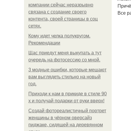
компании сейчас неразрывно
Причё
связана с создание своего
Все р
контента, своей страницы в соц
сетях.
Кому идет челка полукругом.
Рекомендации
Щас приедут меня выкупать а тут
очередь на фотосессию со мной.
3 модные ошибки, которые мешают
вам выглядеть стильно на новый
год.
Приходи к нам в прикиде в стиле 90
х и получай подарки от руки вверх!
Создай фотореалистичный портрет
женщины в чёрном оверсайз
пиджаке, сидящей на деревянном