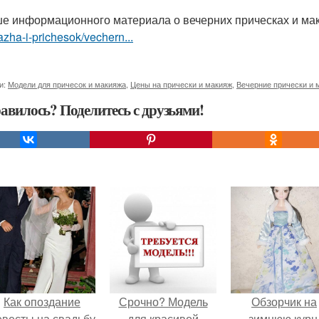
е информационного материала о вечерних прическах и м
zha-i-prichesok/vechern...
и:
Модели для причесок и макияжа
,
Цены на прически и макияж
,
Вечерние прически и 
авилось? Поделитесь с друзьями!
Как опоздание
Срочно? Модель
Обзорчик на
евесты на свадьбу
для красивой
зимнюю курн