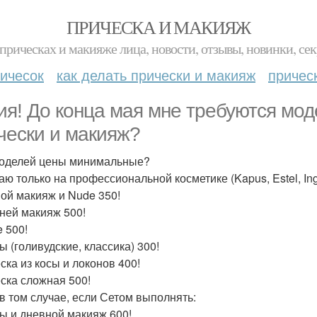
ПРИЧЕСКА И МАКИЯЖ
прическах и макияже лица, новости, отзывы, новинки, сек
ичесок
как делать прически и макияж
причес
ия! До конца мая мне требуются мо
чески и макияж?
оделей цены минимальные?
ю только на профессиональной косметике (Kapus, Estel, Inglot
ой макияж и Nude 350!
ней макияж 500!
 500!
ы (голивудские, классика) 300!
ска из косы и локонов 400!
ска сложная 500!
в том случае, если Сетом выполнять:
ы и дневной макияж 600!