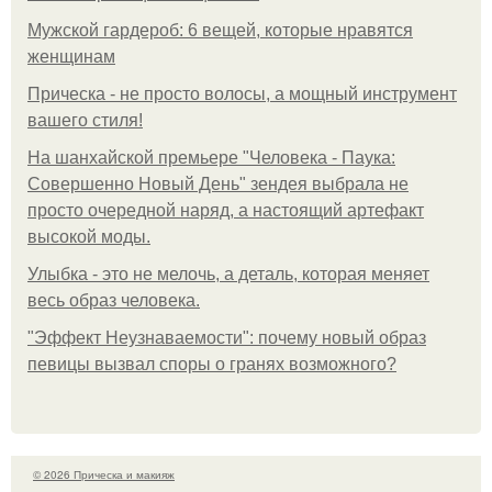
Мужской гардероб: 6 вещей, которые нравятся
женщинам
Прическа - не просто волосы, а мощный инструмент
вашего стиля!
На шанхайской премьере "Человека - Паука:
Совершенно Новый День" зендея выбрала не
просто очередной наряд, а настоящий артефакт
высокой моды.
Улыбка - это не мелочь, а деталь, которая меняет
весь образ человека.
"Эффект Неузнаваемости": почему новый образ
певицы вызвал споры о гранях возможного?
© 2026 Прическа и макияж