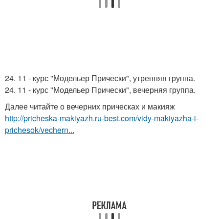
24. 11 - курс "Модельер Прически", утренняя группа.
24. 11 - курс "Модельер Прически", вечерняя группа.
Далее читайте о вечерних прическах и макияж
http://pricheska-makiyazh.ru-best.com/vidy-makiyazha-i-
prichesok/vechern...