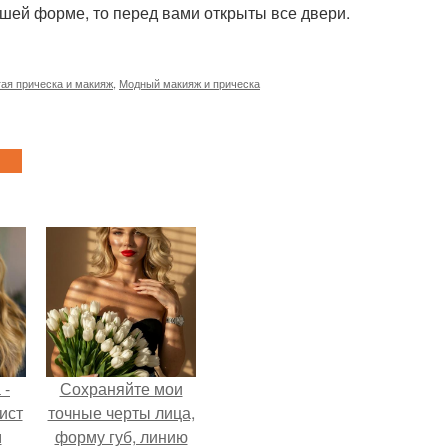
ошей форме, то перед вами открыты все двери.
ая прическа и макияж
,
Модный макияж и прическа
 -
Сохраняйте мои
ист
точные черты лица,
м
форму губ, линию