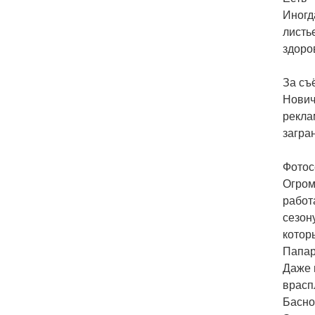
Иногд
листь
здоро
За съ
Нович
рекла
загра
Фотосе
Огром
работ
сезон
котор
Папар
Даже 
врасп
Басно