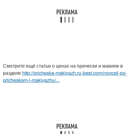
Смотрите ещё статьи о ценах на прически и макияж в
разделе
http://pricheska-makiyazh.ru-best.com/novosti-po-
pricheskam-i-makiyazhu/...