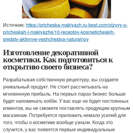
Источник:
https://pricheska-makiyazh.ru-best.com/otzyvy-o-
pricheskah-i-makiyazhe/10-receptov-kosmeticheskih-
sredstv-aktivnye-veshchestva-naturalnoy
Изготовление декоративной
косметики. Как подготовиться к
открытию своего бизнеса?
Разрабатывая собственную рецептуру, вы создаете
уникальный продукт. Не стоит рассчитывать на
мгновенную прибыль. На первых парах бизнес больше
будет напоминать хобби. У вас еще не будет постоянных
клиентов, вы не сможете поставлять продукцию крупным
магазинам. Потребуется приложить немало усилий для
того, чтобы о косметике вообще узнали. Когда это
случится, у вас появятся первые индивидуальные