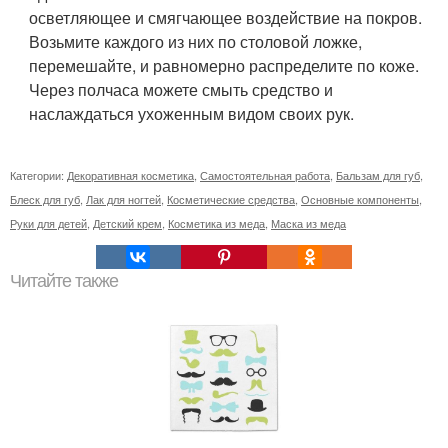
осветляющее и смягчающее воздействие на покров.
Возьмите каждого из них по столовой ложке,
перемешайте, и равномерно распределите по коже.
Через полчаса можете смыть средство и
наслаждаться ухоженным видом своих рук.
Категории:
Декоративная косметика
,
Самостоятельная работа
,
Бальзам для губ
,
Блеск для губ
,
Лак для ногтей
,
Косметические средства
,
Основные компоненты
,
Руки для детей
,
Детский крем
,
Косметика из меда
,
Маска из меда
Читайте также