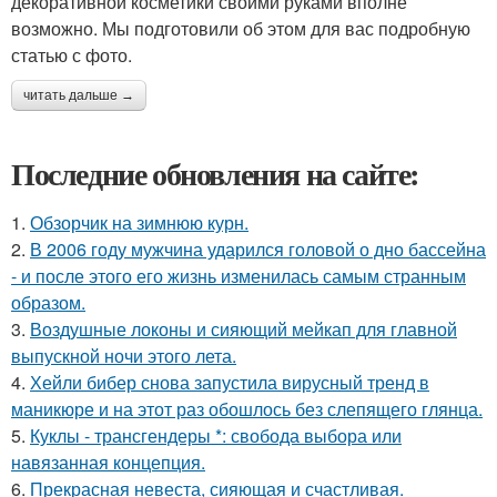
декоративной косметики своими руками вполне
возможно. Мы подготовили об этом для вас подробную
статью с фото.
читать дальше →
Последние обновления на сайте:
1.
Обзорчик на зимнюю курн.
2.
В 2006 году мужчина ударился головой о дно бассейна
- и после этого его жизнь изменилась самым странным
образом.
3.
Воздушные локоны и сияющий мейкап для главной
выпускной ночи этого лета.
4.
Хейли бибер снова запустила вирусный тренд в
маникюре и на этот раз обошлось без слепящего глянца.
5.
Куклы - трансгендеры *: свобода выбора или
навязанная концепция.
6.
Прекрасная невеста, сияющая и счастливая.