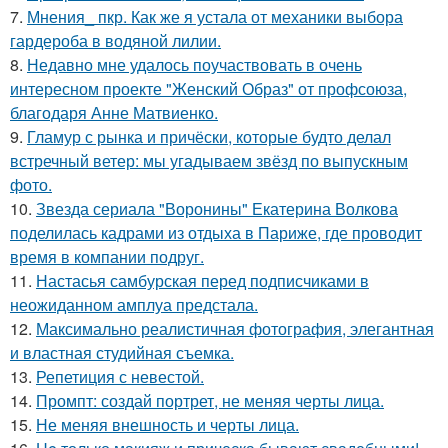
7.
Мнения_ пкр. Как же я устала от механики выбора
гардероба в водяной лилии.
8.
Недавно мне удалось поучаствовать в очень
интересном проекте "Женский Образ" от профсоюза,
благодаря Анне Матвиенко.
9.
Гламур с рынка и причёски, которые будто делал
встречный ветер: мы угадываем звёзд по выпускным
фото.
10.
Звезда сериала "Воронины" Екатерина Волкова
поделилась кадрами из отдыха в Париже, где проводит
время в компании подруг.
11.
Настасья самбурская перед подписчиками в
неожиданном амплуа предстала.
12.
Максимально реалистичная фотография, элегантная
и властная студийная съемка.
13.
Репетиция с невестой.
14.
Промпт: создай портрет, не меняя черты лица.
15.
Не меняя внешность и черты лица.