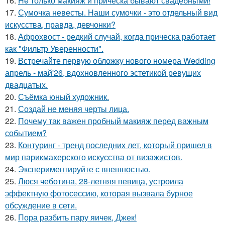
16.
He только макияж и прическа бывают свадебными!
17.
Сумочка невесты. Наши сумочки - это отдельный вид
искусства, правда, девчонки?
18.
Афрохвост - редкий случай, когда прическа работает
как "Фильтр Уверенности".
19.
Встречайте первую обложку нового номера Wedding
апрель - май'26, вдохновленного эстетикой ревущих
двадцатых.
20.
Съёмка юный художник.
21.
Создай не меняя черты лица.
22.
Почему так важен пробный макияж перед важным
событием?
23.
Контуринг - тренд последних лет, который пришел в
мир парикмахерского искусства от визажистов.
24.
Экспериментируйте с внешностью.
25.
Люся чеботина, 28-летняя певица, устроила
эффектную фотосессию, которая вызвала бурное
обсуждение в сети.
26.
Пора разбить пару яичек, Джек!