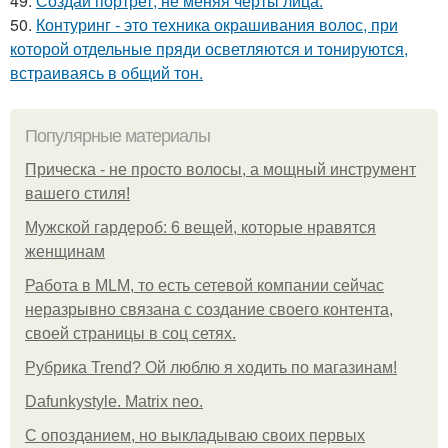
49.
Создай портрет, не меняя черты лица.
50.
Контуринг - это техника окрашивания волос, при
которой отдельные пряди осветляются и тонируются,
встраиваясь в общий тон.
Популярные материалы
Прическа - не просто волосы, а мощный инструмент
вашего стиля!
Мужской гардероб: 6 вещей, которые нравятся
женщинам
Работа в MLM, то есть сетевой компании сейчас
неразрывно связана с создание своего контента,
своей страницы в соц сетях.
Рубрика Trend? Ой люблю я ходить по магазинам!
Dafunkystyle. Matrix neo.
С опозданием, но выкладываю своих первых