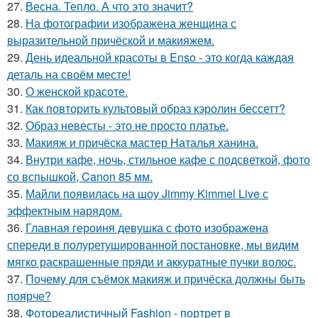
27.
Весна. Тепло. А что это значит?
28.
На фотографии изображена женщина с
выразительной причёской и макияжем.
29.
День идеальной красоты в Enso - это когда каждая
деталь на своём месте!
30.
О женской красоте.
31.
Как повторить культовый образ кэролин бессетт?
32.
Образ невесты - это не просто платье.
33.
Макияж и причёска мастер Наталья ханина.
34.
Внутри кафе, ночь, стильное кафе с подсветкой, фото
со вспышкой, Canon 85 мм.
35.
Майли появилась на шоу Jimmy Kimmel Live с
эффектным нарядом.
36.
Главная героиня девушка с фото изображена
спереди в полуретушированной постановке, мы видим
мягко раскрашенные пряди и аккуратные пучки волос.
37.
Почему для съёмок макияж и причёска должны быть
поярче?
38.
Фотореалистичный Fashion - портрет в