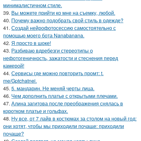
минималистичном стиле.
39.
Вы можете прийти ко мне на съемку, любой.
40.
Почему важно подобрать свой стиль в одежде?
41.
Создай нейрофотосессию самостоятельно с
помощью моего бота Nanabanana.
42.
Я просто в шоке!
43.
Разбиваю вдребезги стереотипы о
нефотогеничность, зажатости и стеснения перед
камерой!
44.
Сервисы где можно повторить промт: t.
me/Gptchatnei.
45.
5. мандарин. Не меняй черты лица.
46.
Чем дополнить платье с открытыми плечами.
47.
Алина загитова после преображения снялась в
коротком платье и гольфах.
48.
Ну все, от 7 лайв в костюмах за столом на новый год:
они хотят, чтобы мы приходили почаще: приходили
почаще?