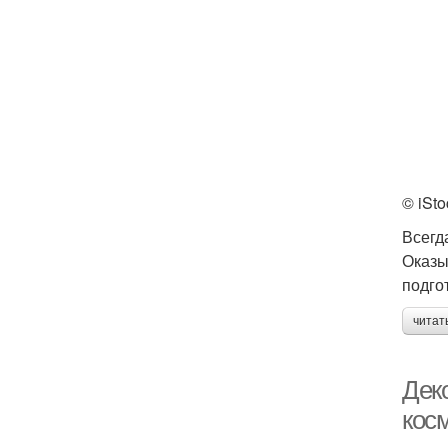
© iSto
Всегд
Оказы
подго
читат
Дек
кос