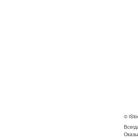
© iSto
Всегд
Оказы