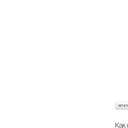
читат
Как