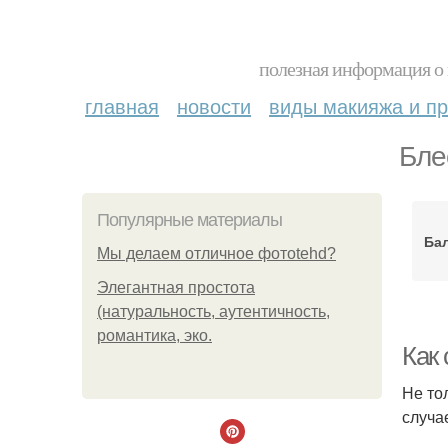
полезная информация о 
главная
новости
виды макияжа и пр
Бле
Популярные материалы
Бал
Мы делаем отличное фотоtehd?
Элегантная простота
(натуральность, аутентичность,
романтика, эко.
Как
Не то
случа