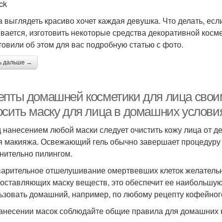
ck
а выглядеть красиво хочет каждая девушка. Что делать, ес
вается, изготовить некоторые средства декоративной косм
товили об этом для вас подробную статью с фото.
ь дальше →
епты домашней косметики для лица своим
осить маску для лица в домашних услови
 нанесением любой маски следует очистить кожу лица от 
я макияжа. Освежающий гель обычно завершает процедуру
нительно пилингом.
арительное отшелушивание омертвевших клеток желательн
составляющих маску веществ, это обеспечит ее наибольшу
ьзовать домашний, например, по любому рецепту кофейног
анесении масок соблюдайте общие правила для домашних к