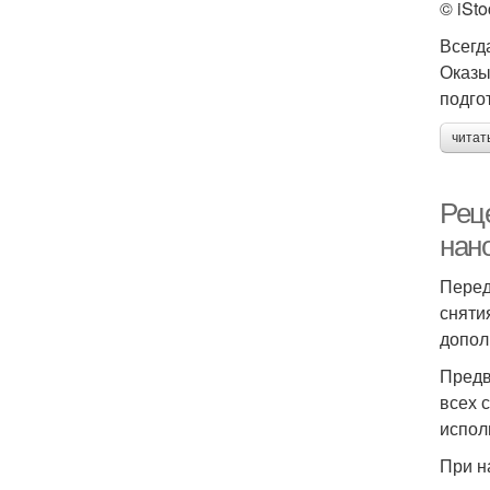
© iSto
Всегд
Оказы
подго
читат
Рец
нан
Перед
сняти
допол
Предв
всех 
испол
При н