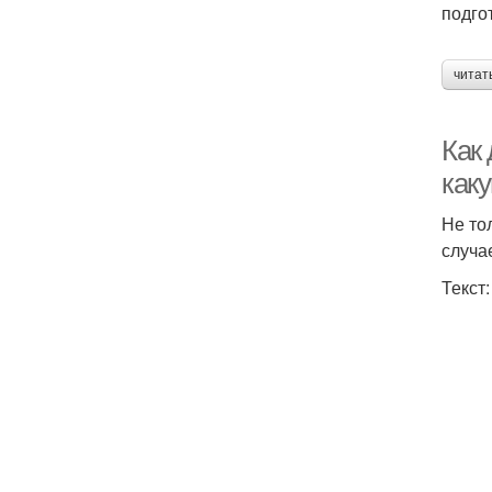
подго
читат
Как
как
Не то
случа
Текст