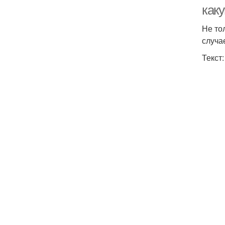
как
Не то
случа
Текст