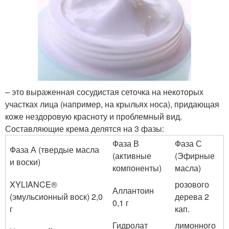
– это выраженная сосудистая сеточка на некоторых
участках лица (например, на крыльях носа), придающая
коже нездоровую красноту и проблемный вид.
Составляющие крема делятся на 3 фазы:
Фаза В
Фаза С
Фаза А (твердые масла
(активные
(Эфирные
и воски)
компоненты)
масла)
XYLIANCE®
розового
Аллантоин
(эмульсионный воск) 2,0
дерева 2
0,1 г
г
кап.
Гидролат
лимонного