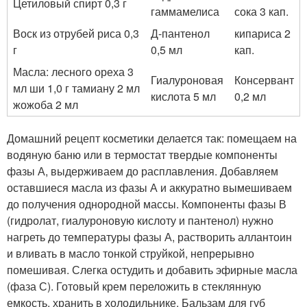
Цетиловый спирт 0,3 г
гаммамелиса
сока 3 кап.
Воск из отрубей риса 0,3
Д-пантенол
кипариса 2
г
0,5 мл
кап.
Масла: лесного ореха 3
Гиалуроновая
Консервант
мл ши 1,0 г тамиану 2 мл
кислота 5 мл
0,2 мл
жожоба 2 мл
Домашний рецепт косметики делается так: помещаем на
водяную баню или в термостат твердые компоненты
фазы А, выдерживаем до расплавления. Добавляем
оставшиеся масла из фазы А и аккуратно вымешиваем
до получения однородной массы. Компоненты фазы В
(гидролат, гиалуроновую кислоту и пантенол) нужно
нагреть до температуры фазы А, растворить аллантоин
и вливать в масло тонкой струйкой, непрерывно
помешивая. Слегка остудить и добавить эфирные масла
(фаза С). Готовый крем переложить в стеклянную
емкость, хранить в холодильнике. Бальзам для губ