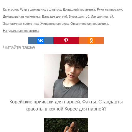
Категории:
Руки в домашних условиях
,
Домашний косметика
,
Руки на продажу
,
Декоративная косметика
,
Бальзам для губ
,
Блеск для губ
,
Лак для ногтей
,
Экологичная косметика
,
Живительная сила
,
Органическая косметика
,
Натуральная косметика
Читайте также
Корейские прически для парней. Факты. Стандарты
красоты в южной Корее для парней?