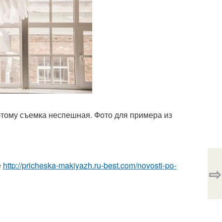
этому съемка неспешная. Фото для примера из
е
http://pricheska-makiyazh.ru-best.com/novosti-po-
⇨