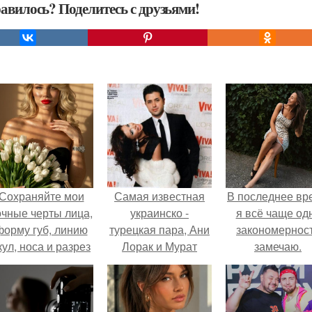
авилось? Поделитесь с друзьями!
Сохраняйте мои
Самая известная
В последнее вр
очные черты лица,
украинско -
я всё чаще од
форму губ, линию
турецкая пара, Ани
закономернос
кул, носа и разрез
Лорак и Мурат
замечаю.
глаз.
налчаджиоглу:
история любви.