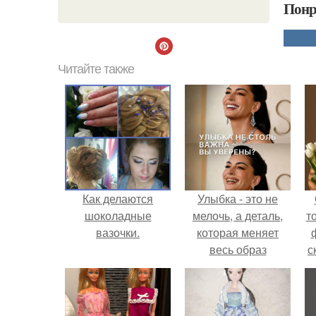
Понр
Читайте также
Как делаются
Улыбка - это не
шоколадные
мелочь, а деталь,
т
вазочки.
которая меняет
весь образ
с
человека.