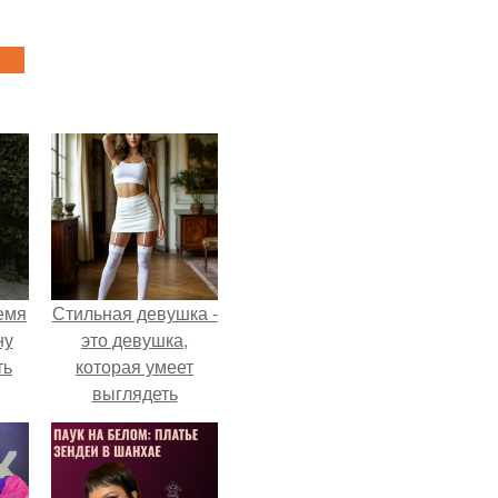
емя
Стильная девушка -
ну
это девушка,
ть
которая умеет
выглядеть
привлекательно и
элегантно в любои
ситуации.