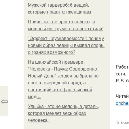
Мужской гардероб: 6 вещей,
которые нравятся женщинам
Прическа - не просто волосы, а
мощный инструмент вашего стиля!
"Эффект Неузнаваемости": почему
новый образ певицы вызвал споры
о гранях возможного?
На шанхайской премьере
Работ
"Человека - Паука: Совершенно
сети.
Новый День" зендея выбрала не
P. S.
просто очередной наряд, а
настоящий артефакт высокой
Читай
моды.
⇦
priche
Улыбка - это не мелочь, а деталь,
которая меняет весь образ
человека.
Категори