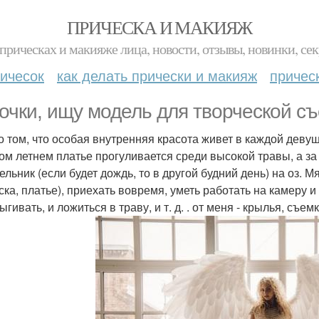
ПРИЧЕСКА И МАКИЯЖ
прическах и макияже лица, новости, отзывы, новинки, сек
ичесок
как делать прически и макияж
причес
очки, ищу модель для творческой с
о том, что особая внутренняя красота живет в каждой деву
ком летнем платье прогуливается среди высокой травы, а за
льник (если будет дождь, то в другой будний день) на оз. М
ска, платье), приехать вовремя, уметь работать на камеру и 
гивать, и ложиться в траву, и т. д. . от меня - крылья, съем