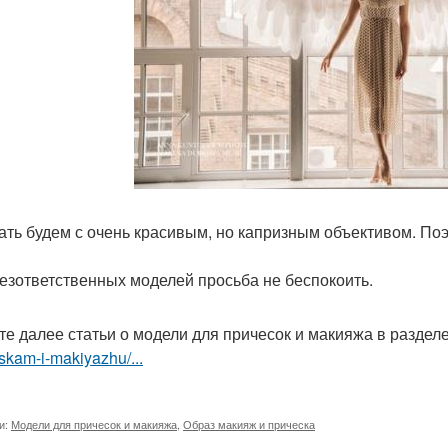
ать будем с очень красивым, но капризным объективом. По
 безответственных моделей просьба не беспокоить.
те далее статьи о модели для причесок и макияжа в раздел
skam-i-makiyazhu/...
и:
Модели для причесок и макияжа
,
Образ макияж и прическа