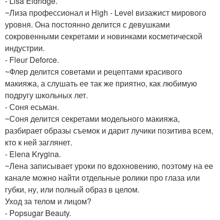
- Lisa Eldridge.
~Лиза профессионал и High - Level визажист мирового
уровня. Она постоянно делится с девушками
сокровенными секретами и новинками косметической
индустрии.
- Fleur Deforce.
~Флер делится советами и рецептами красивого
макияжа, а слушать ее так же приятно, как любимую
подругу школьных лет.
- Соня есьман.
~Соня делится секретами модельного макияжа,
разбирает образы съемок и дарит лучики позитива всем,
кто к ней заглянет.
- Elena Krygina.
~Лена записывает уроки по вдохновению, поэтому на ее
канале можно найти отдельные ролики про глаза или
губки, ну, или полный образ в целом.
Уход за телом и лицом?
- Popsugar Beauty.