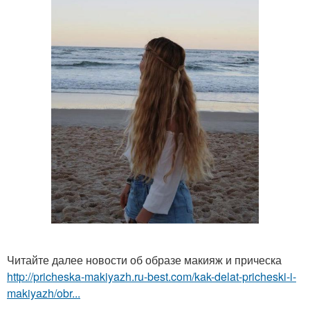
Читайте далее новости об образе макияж и прическа
http://pricheska-makiyazh.ru-best.com/kak-delat-pricheski-i-
makiyazh/obr...