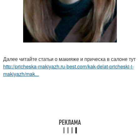
Далее читайте статьи о макияже и прическа в салоне тут
http://pricheska-makiyazh.ru-best.com/kak-delat-pricheski-i-
makiyazh/mak...