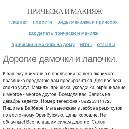
ПРИЧЕСКА И МАКИЯЖ
главная
новости
виды макияжа и причесок
как делать прически и макияж
прически и макияж на дому
игры
отзывы
Дорогие дамочки и лапочки.
К вашему вниманию в предверии нашего любимого
праздника предлагаю вам преобразиться. Для вас весь
спектр услуг. Макияж, причёски, укладочки, окрашивание
и многое - многое другое. Всемдля вас. Запись на
декабрь ведётся. Номер телефона - 89225341172.
Пишите в Вайбере. Мы выезжаем в любое время суток
по восточному Оренбуржью. Цены хорошие. Не
облачные! Все по вашим силам дорогие. Салон
находится по адресу - улица Беляева дом 2, между