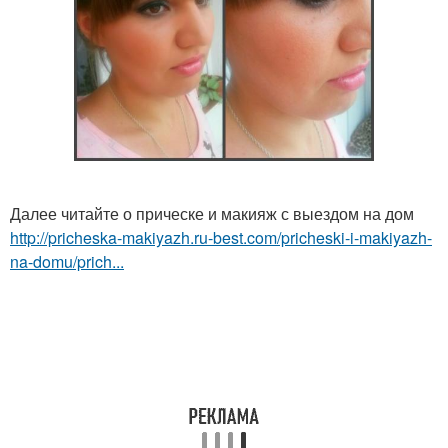
Далее читайте о прическе и макияж с выездом на дом
http://pricheska-makiyazh.ru-best.com/pricheski-i-makiyazh-
na-domu/prich...