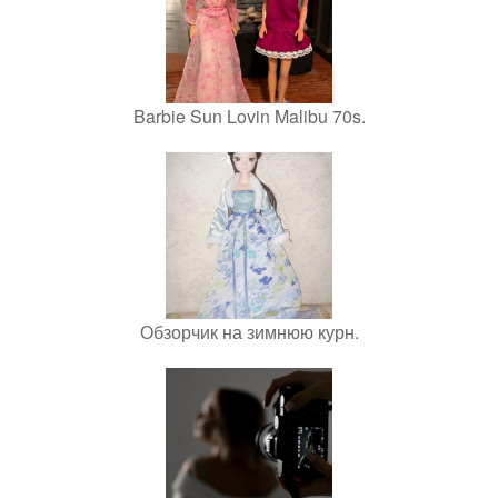
Barbie Sun Lovin Malibu 70s.
Обзорчик на зимнюю курн.