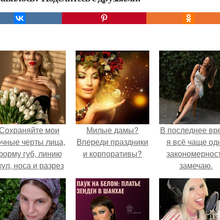
Сохраняйте мои
Милые дамы?
В последнее вр
очные черты лица,
Впереди праздники
я всё чаще од
форму губ, линию
и корпоративы?
закономернос
кул, носа и разрез
замечаю.
глаз.