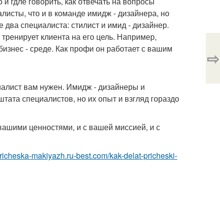
о и гдле говорить, как отвечать на вопросы
листы, что и в команде имидж - дизайнера, но
два специалиста: стилист и имид - дизайнер.
 тренирует клиента на его цель. Например,
изнес - среде. Как профи он работает с вашим
⇨
иалист вам нужен. Имидж - дизайнеры и
тата специалистов, но их опыт и взгляд гораздо
 вашими ценностями, и с вашей миссией, и с
/pricheska-makiyazh.ru-best.com/kak-delat-pricheski-