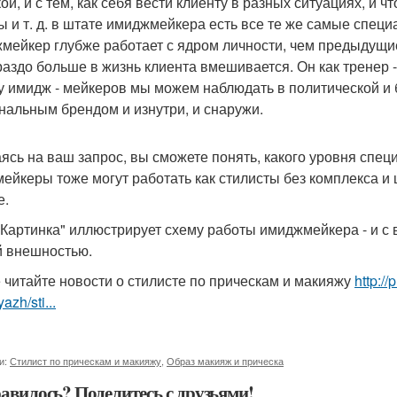
й, и с тем, как себя вести клиенту в разных ситуациях, и чт
ы и т. д. в штате имиджмейкера есть все те же самые специа
мейкер глубже работает с ядром личности, чем предыдущие 
раздо больше в жизнь клиента вмешивается. Он как тренер -
у имидж - мейкеров мы можем наблюдать в политической и б
нальным брендом и изнутри, и снаружи.
ясь на ваш запрос, вы сможете понять, какого уровня спец
ейкеры тоже могут работать как стилисты без комплекса и ш
е.
: "Картинка" иллюстрирует схему работы имиджмейкера - и с
 внешностью.
 читайте новости о стилисте по прическам и макияжу
http:/
azh/sti...
и:
Стилист по прическам и макияжу
,
Образ макияж и прическа
авилось? Поделитесь с друзьями!