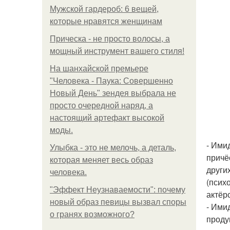
Мужской гардероб: 6 вещей,
которые нравятся женщинам
Прическа - не просто волосы, а
мощный инструмент вашего стиля!
На шанхайской премьере
"Человека - Паука: Совершенно
Новый День" зендея выбрала не
просто очередной наряд, а
настоящий артефакт высокой
моды.
- Ими
Улыбка - это не мелочь, а деталь,
причё
которая меняет весь образ
други
человека.
(псих
"Эффект Неузнаваемости": почему
актёрс
новый образ певицы вызвал споры
- Ими
о гранях возможного?
проду