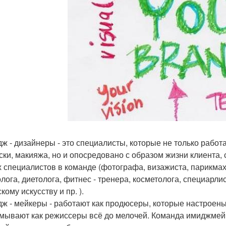
дж - дизайнеры - это специалисты, которые не только работ
ски, макияжа, но и опосредовано с образом жизни клиента,
х специалистов в команде (фотографа, визажиста, парикма
олога, диетолога, фитнес - тренера, косметолога, специарли
кому искусству и пр. ).
дж - мейкеры - работают как продюсеры, которые настроены
мывают как режиссеры всё до мелочей. Команда имиджмейкер