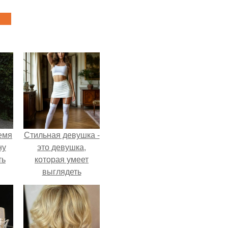
емя
Стильная девушка -
ну
это девушка,
ть
которая умеет
выглядеть
привлекательно и
элегантно в любои
ситуации.