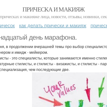
ПРИЧЕСКА И МАКИЯЖ
прическах и макияже лица, новости, отзывы, новинки, сек
ичесок
как делать прически и макияж
причес
надцатый день марафона.
ня, в продолжении вчерашней темы про выбор специалистов
нером и имидж - мейкером.
листы - это специалисты, которые занимаются именно стилем
атурные стилисты, и стилисты - визажисты, и стилисты - па
 специализация, чем последующие две.