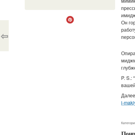
мимико
пресс
имидж
Он го
работ
⇦
персо
Опира
миджм
глубж
P. S.
вашей
Далее
i-makiy
Категори
Понр