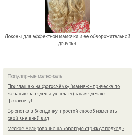
Локоны для эффектной мамочки и её обворожительной
дочурки.
Популярные материалы
Приглашаю на фотосъёмку (макияж - прическа по
желанию за отдельную плату) так же делаю
фотокнигу!
Брюнетка в блондинку: простой способ изменить
свой внешний вид
Мелкое мелирование на короткую стрижку: подход к