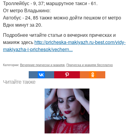
Троллейбус - 9, 37; маршрутное такси - 61.
От метро Владыкино:
Автобус - 24, 85 также можно дойти пешком от метро
Вднх минут за 20.
Подробнее читайте статьи о вечерних прическах и
макияж здесь
http://pricheska-makiyazh.ru-best.com/vidy-
makiyazha-i-prichesok/vechern...
Категории:
Вечерние прически и макияж
,
Прическа и макияж бесплатно
Читайте также