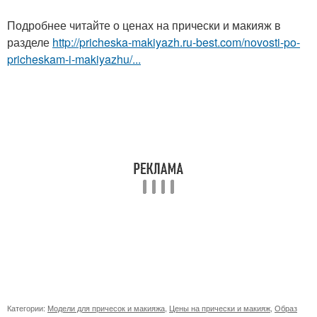
Подробнее читайте о ценах на прически и макияж в
разделе
http://pricheska-makiyazh.ru-best.com/novosti-po-
pricheskam-i-makiyazhu/...
Категории:
Модели для причесок и макияжа
,
Цены на прически и макияж
,
Образ